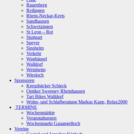
Rauenberg
Reilingen
Rhein-Neckar-Kreis
Sandhausen
Schwetzingen
St Leon – Rot
Stuttgart
Speyer
Sinsheim
Verkehr
Waghäusel
Walldorf
Weinheim
Wiesloch
Sponsoren
Kreuzbäcker Schieck
Optiker Sweeney Rheinhausen
Tari Bikes Walldorf
Wohn- und Schlafberatung Markus Kapp, Relax2000
TERMINE
Wochenmärkte
Veranstaltungen
Wochenmarkt Gauangelloch
Vereine