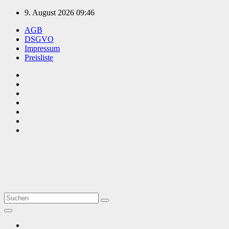
Zum
9. August 2026
09:46
Inhalt
AGB
springen
DSGVO
Impressum
Preisliste
TVüberregional
Onlinezeitung, PR - Videopoduktionen