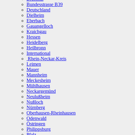
Bundesstrasse B39
Deutschland
Dielheim
Eberbach
Gauangelloch
Kraichgau
Hessen
Heidelberg
Heilbronn
International
Rhein-Neckar-Kreis
Leimen
Mauer
Mannheim
Meckesheim
Mühlhausen
Neckargemünd
Neulußheim
Nußloch
Nürnberg
Oberhausen-Rheinhausen
Odenwald
Östringen
Philippsburg
Pfalz