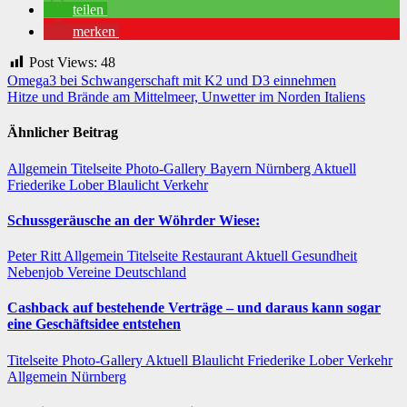
teilen
merken
Post Views:
48
Beitragsnavigation
Omega3 bei Schwangerschaft mit K2 und D3 einnehmen
Hitze und Brände am Mittelmeer, Unwetter im Norden Italiens
Ähnlicher Beitrag
Allgemein
Titelseite
Photo-Gallery
Bayern
Nürnberg
Aktuell
Friederike Lober
Blaulicht
Verkehr
Schussgeräusche an der Wöhrder Wiese:
Peter Ritt
Allgemein
Titelseite
Restaurant
Aktuell
Gesundheit
Nebenjob
Vereine
Deutschland
Cashback auf bestehende Verträge – und daraus kann sogar
eine Geschäftsidee entstehen
Titelseite
Photo-Gallery
Aktuell
Blaulicht
Friederike Lober
Verkehr
Allgemein
Nürnberg