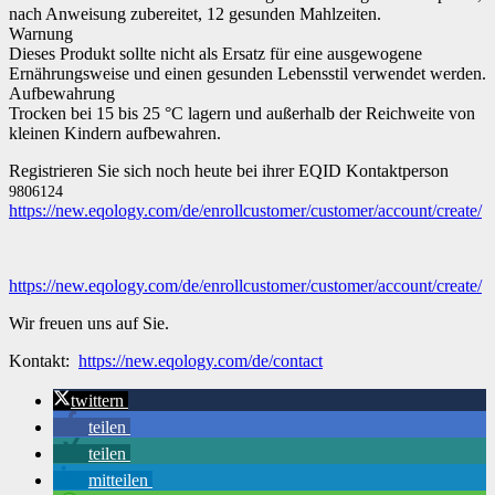
nach Anweisung zubereitet, 12 gesunden Mahlzeiten.
Warnung
Dieses Produkt sollte nicht als Ersatz für eine ausgewogene
Ernährungsweise und einen gesunden Lebensstil verwendet werden.
Aufbewahrung
Trocken bei 15 bis 25 °C lagern und außerhalb der Reichweite von
kleinen Kindern aufbewahren.
Registrieren Sie sich noch heute bei ihrer EQID Kontaktperson
9806124
https://new.eqology.com/de/enrollcustomer/customer/account/create/
https://new.eqology.com/de/enrollcustomer/customer/account/create/
Wir freuen uns auf Sie.
Kontakt:
https://new.eqology.com/de/contact
twittern
teilen
teilen
mitteilen