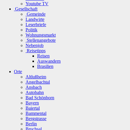
Youtube TV
Gesellschaft
Gemeinde
Landwirte
Leserbriefe
Politik
Wohnungsmarkt
Stellenangebote
Nebenjob
Reisetipps
Reisen
Auswandern
Brasilien
Orte
Altlußheim
Angelbachtal
Ansbach
Autobahn
Bad Schönborn
Bayern
Baiertal
Bammental
Bergstrasse
Berlin
Bruchsal