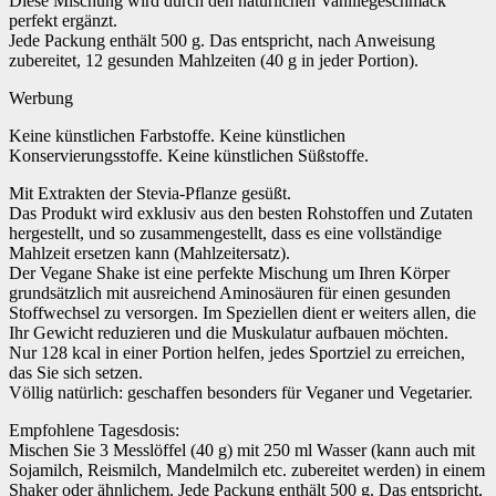
Diese Mischung wird durch den natürlichen Vanillegeschmack
perfekt ergänzt.
Jede Packung enthält 500 g. Das entspricht, nach Anweisung
zubereitet, 12 gesunden Mahlzeiten (40 g in jeder Portion).
Werbung
Keine künstlichen Farbstoffe. Keine künstlichen
Konservierungsstoffe. Keine künstlichen Süßstoffe.
Mit Extrakten der Stevia-Pflanze gesüßt.
Das Produkt wird exklusiv aus den besten Rohstoffen und Zutaten
hergestellt, und so zusammengestellt, dass es eine vollständige
Mahlzeit ersetzen kann (Mahlzeitersatz).
Der Vegane Shake ist eine perfekte Mischung um Ihren Körper
grundsätzlich mit ausreichend Aminosäuren für einen gesunden
Stoffwechsel zu versorgen. Im Speziellen dient er weiters allen, die
Ihr Gewicht reduzieren und die Muskulatur aufbauen möchten.
Nur 128 kcal in einer Portion helfen, jedes Sportziel zu erreichen,
das Sie sich setzen.
Völlig natürlich: geschaffen besonders für Veganer und Vegetarier.
Empfohlene Tagesdosis:
Mischen Sie 3 Messlöffel (40 g) mit 250 ml Wasser (kann auch mit
Sojamilch, Reismilch, Mandelmilch etc. zubereitet werden) in einem
Shaker oder ähnlichem. Jede Packung enthält 500 g. Das entspricht,