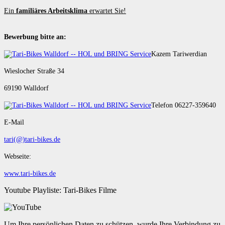
Ein
familiäres Arbeitsklima
erwartet Sie!
Bewerbung bitte an:
Kazem Tariwerdian
Wieslocher Straße 34
69190 Walldorf
Telefon 06227-359640
E-Mail
tari(@)tari-bikes.de
Webseite:
www.tari-bikes.de
Youtube Playliste: Tari-Bikes Filme
Um Ihre persönlichen Daten zu schützen, wurde Ihre Verbindung zu