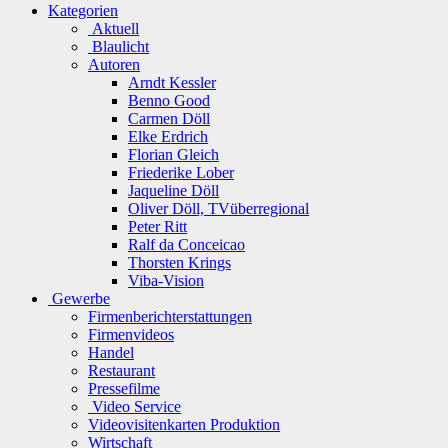
Kategorien
Aktuell
Blaulicht
Autoren
Arndt Kessler
Benno Good
Carmen Döll
Elke Erdrich
Florian Gleich
Friederike Lober
Jaqueline Döll
Oliver Döll, TVüberregional
Peter Ritt
Ralf da Conceicao
Thorsten Krings
Viba-Vision
Gewerbe
Firmenberichterstattungen
Firmenvideos
Handel
Restaurant
Pressefilme
Video Service
Videovisitenkarten Produktion
Wirtschaft