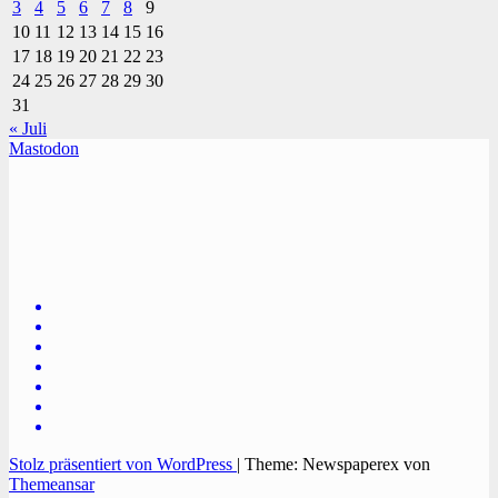
3
4
5
6
7
8
9
10
11
12
13
14
15
16
17
18
19
20
21
22
23
24
25
26
27
28
29
30
31
« Juli
Mastodon
TVüberregional
Onlinezeitung, PR - Videopoduktionen
Stolz präsentiert von WordPress
|
Theme: Newspaperex von
Themeansar