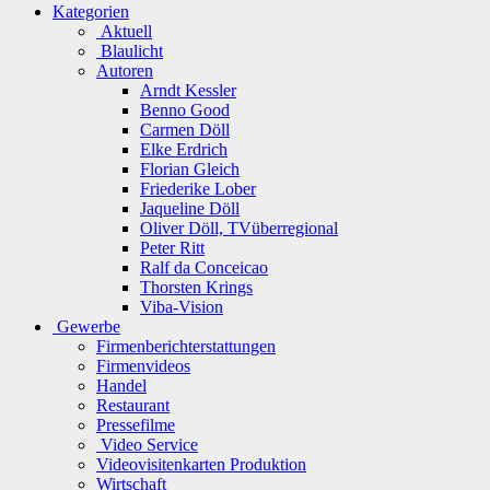
Kategorien
Aktuell
Blaulicht
Autoren
Arndt Kessler
Benno Good
Carmen Döll
Elke Erdrich
Florian Gleich
Friederike Lober
Jaqueline Döll
Oliver Döll, TVüberregional
Peter Ritt
Ralf da Conceicao
Thorsten Krings
Viba-Vision
Gewerbe
Firmenberichterstattungen
Firmenvideos
Handel
Restaurant
Pressefilme
Video Service
Videovisitenkarten Produktion
Wirtschaft