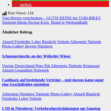
merken
Post Views:
134
Beitragsnavigation
Vom Herzen verschenken – GUTSCHEINE bei TARI-BIKES
Sinsheim Rhein-Neckar-Kreis Brand in Werkstatthalle
Ähnlicher Beitrag
Aktuell
Friederike Lober
Blaulicht
Verkehr
Allgemein
Titelseite
Photo-Gallery
Bayern
Nürnberg
Schussgeräusche an der Wöhrder Wiese:
Vereine
Deutschland
Peter Ritt
Allgemein
Titelseite
Restaurant
Aktuell
Gesundheit
Nebenjob
Cashback auf bestehende Verträge – und daraus kann sogar
eine Geschäftsidee entstehen
Allgemein
Nürnberg
Titelseite
Photo-Gallery
Aktuell
Blaulicht
Friederike Lober
Verkehr
CSD in Nürnberg: Verkehrseinschränkungen am Samstag