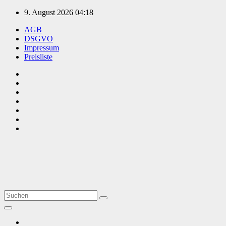
Zum
9. August 2026
04:18
Inhalt
AGB
springen
DSGVO
Impressum
Preisliste
TVüberregional
Onlinezeitung, PR - Videopoduktionen