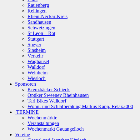
Rauenberg
Reilingen
Rhein-Neckar-Kreis
Sandhausen
Schwetzingen
St Leon – Rot
Stuttgart
Speyer
Sinsheim
Verkehr
Waghäusel
Walldorf
Weinheim
Wiesloch
Sponsoren
Kreuzbäcker Schieck
Optiker Sweeney Rheinhausen
Tari Bikes Walldorf
Wohn- und Schlafberatung Markus Kapp, Relax2000
TERMINE
Wochenmärkte
Veranstaltungen
Wochenmarkt Gauangelloch
Vereine