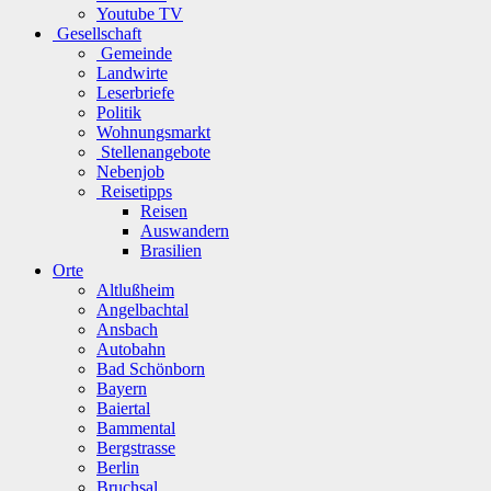
Youtube TV
Gesellschaft
Gemeinde
Landwirte
Leserbriefe
Politik
Wohnungsmarkt
Stellenangebote
Nebenjob
Reisetipps
Reisen
Auswandern
Brasilien
Orte
Altlußheim
Angelbachtal
Ansbach
Autobahn
Bad Schönborn
Bayern
Baiertal
Bammental
Bergstrasse
Berlin
Bruchsal