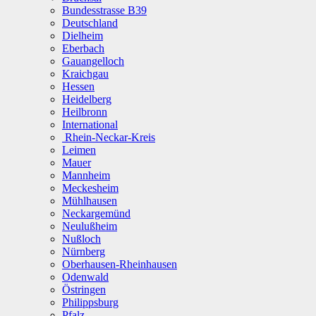
Bundesstrasse B39
Deutschland
Dielheim
Eberbach
Gauangelloch
Kraichgau
Hessen
Heidelberg
Heilbronn
International
Rhein-Neckar-Kreis
Leimen
Mauer
Mannheim
Meckesheim
Mühlhausen
Neckargemünd
Neulußheim
Nußloch
Nürnberg
Oberhausen-Rheinhausen
Odenwald
Östringen
Philippsburg
Pfalz