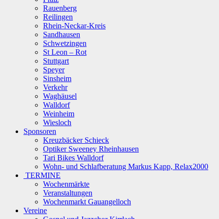
Rauenberg
Reilingen
Rhein-Neckar-Kreis
Sandhausen
Schwetzingen
St Leon – Rot
Stuttgart
Speyer
Sinsheim
Verkehr
Waghäusel
Walldorf
Weinheim
Wiesloch
Sponsoren
Kreuzbäcker Schieck
Optiker Sweeney Rheinhausen
Tari Bikes Walldorf
Wohn- und Schlafberatung Markus Kapp, Relax2000
TERMINE
Wochenmärkte
Veranstaltungen
Wochenmarkt Gauangelloch
Vereine