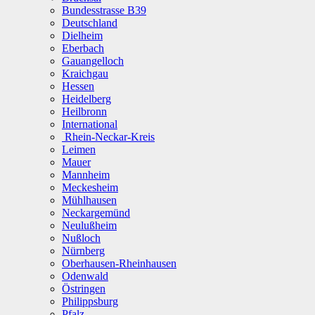
Bundesstrasse B39
Deutschland
Dielheim
Eberbach
Gauangelloch
Kraichgau
Hessen
Heidelberg
Heilbronn
International
Rhein-Neckar-Kreis
Leimen
Mauer
Mannheim
Meckesheim
Mühlhausen
Neckargemünd
Neulußheim
Nußloch
Nürnberg
Oberhausen-Rheinhausen
Odenwald
Östringen
Philippsburg
Pfalz