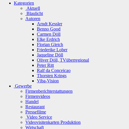
Kategorien
Aktuell
Blaulicht
Autoren
Arndt Kessler
Benno Good
Carmen Döll
Elke Erdrich
Florian Gleich
Friederike Lober
Jaqueline Döll
Oliver Döll, TVüberregional
Peter Ritt
Ralf da Conceicao
Thorsten Krings
Viba-Vision
Gewerbe
Firmenberichterstattungen
Firmenvideos
Handel
Restaurant
Pressefilme
Video Service
Videovisitenkarten Produktion
Wirtschaft