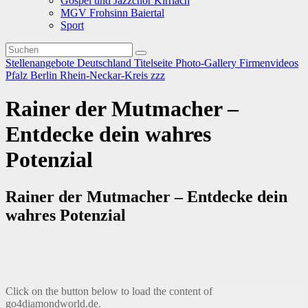
Gospel und Jazzchor Kirrlach
MGV Frohsinn Baiertal
Sport
Stellenangebote
Deutschland
Titelseite
Photo-Gallery
Firmenvideos
Pfalz
Berlin
Rhein-Neckar-Kreis
zzz
Rainer der Mutmacher –
Entdecke dein wahres
Potenzial
Rainer der Mutmacher – Entdecke dein
wahres Potenzial
Click on the button below to load the content of
go4diamondworld.de.