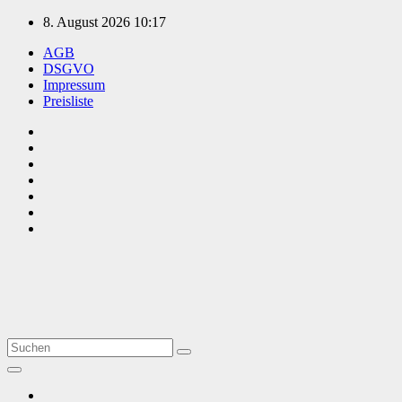
Zum
8. August 2026
10:17
Inhalt
AGB
springen
DSGVO
Impressum
Preisliste
TVüberregional
Onlinezeitung, PR - Videopoduktionen