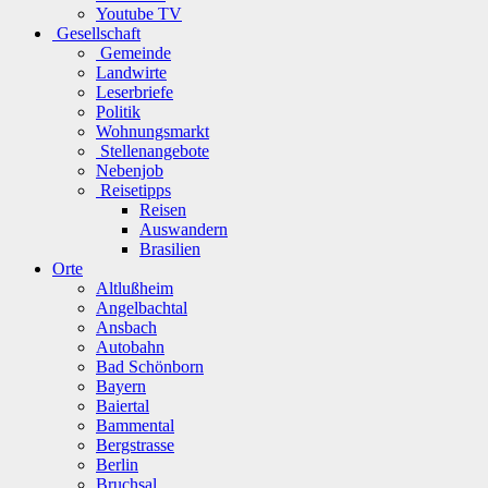
Youtube TV
Gesellschaft
Gemeinde
Landwirte
Leserbriefe
Politik
Wohnungsmarkt
Stellenangebote
Nebenjob
Reisetipps
Reisen
Auswandern
Brasilien
Orte
Altlußheim
Angelbachtal
Ansbach
Autobahn
Bad Schönborn
Bayern
Baiertal
Bammental
Bergstrasse
Berlin
Bruchsal