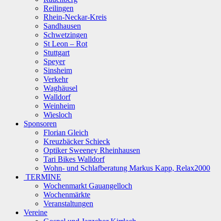
Reilingen
Rhein-Neckar-Kreis
Sandhausen
Schwetzingen
St Leon – Rot
Stuttgart
Speyer
Sinsheim
Verkehr
Waghäusel
Walldorf
Weinheim
Wiesloch
Sponsoren
Florian Gleich
Kreuzbäcker Schieck
Optiker Sweeney Rheinhausen
Tari Bikes Walldorf
Wohn- und Schlafberatung Markus Kapp, Relax2000
TERMINE
Wochenmarkt Gauangelloch
Wochenmärkte
Veranstaltungen
Vereine