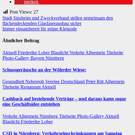
merken
Post Views:
27
Beitragsnavigation
Stadt Sinsheim und Zweckverband stellen gemeinsam den
flächendeckenden Glasfaserausbau sicher
Immer einsatzbereit für grüne Kleinode
Ähnlicher Beitrag
Aktuell
Friederike Lober
Blaulicht
Verkehr
Allgemein
Titelseite
Photo-Gallery
Bayern
Nürnberg
Schussgeräusche an der Wöhrder Wiese:
Gesundheit
Nebenjob
Vereine
Deutschland
Peter Ritt
Allgemein
Titelseite
Restaurant
Aktuell
Cashback auf bestehende Verträge – und daraus kann sogar
eine Geschäftsidee entstehen
Verkehr
Allgemein
Nürnberg
Titelseite
Photo-Gallery
Aktuell
Blaulicht
Friederike Lober
CSD in Nürnberg: Verkehrseinschränkungen am Samstag