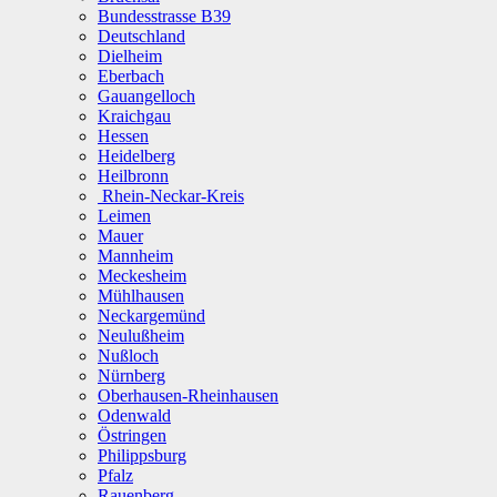
Bundesstrasse B39
Deutschland
Dielheim
Eberbach
Gauangelloch
Kraichgau
Hessen
Heidelberg
Heilbronn
Rhein-Neckar-Kreis
Leimen
Mauer
Mannheim
Meckesheim
Mühlhausen
Neckargemünd
Neulußheim
Nußloch
Nürnberg
Oberhausen-Rheinhausen
Odenwald
Östringen
Philippsburg
Pfalz
Rauenberg