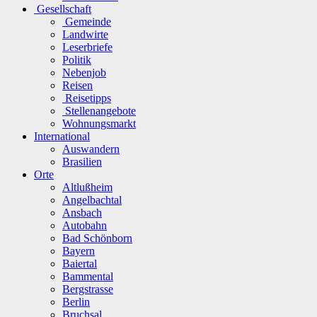
Gesellschaft
Gemeinde
Landwirte
Leserbriefe
Politik
Nebenjob
Reisen
Reisetipps
Stellenangebote
Wohnungsmarkt
International
Auswandern
Brasilien
Orte
Altlußheim
Angelbachtal
Ansbach
Autobahn
Bad Schönborn
Bayern
Baiertal
Bammental
Bergstrasse
Berlin
Bruchsal