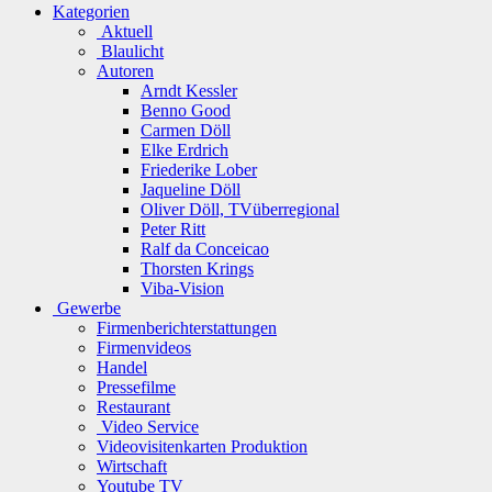
Kategorien
Aktuell
Blaulicht
Autoren
Arndt Kessler
Benno Good
Carmen Döll
Elke Erdrich
Friederike Lober
Jaqueline Döll
Oliver Döll, TVüberregional
Peter Ritt
Ralf da Conceicao
Thorsten Krings
Viba-Vision
Gewerbe
Firmenberichterstattungen
Firmenvideos
Handel
Pressefilme
Restaurant
Video Service
Videovisitenkarten Produktion
Wirtschaft
Youtube TV