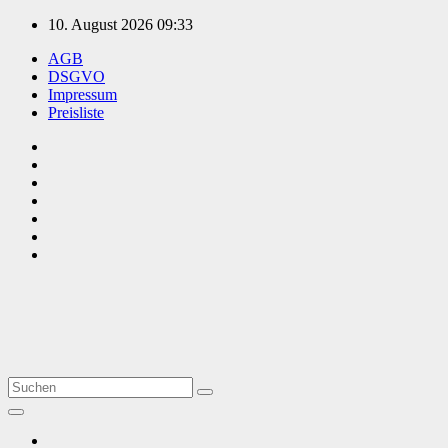
Zum
10. August 2026
09:33
Inhalt
AGB
springen
DSGVO
Impressum
Preisliste
TVüberregional
Onlinezeitung, PR - Videopoduktionen