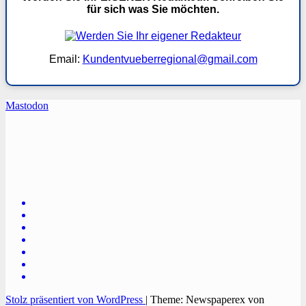
für sich was Sie möchten.
Email:
Kundentvueberregional@gmail.com
Mastodon
TVüberregional
Onlinezeitung, PR - Videopoduktionen
Stolz präsentiert von WordPress
|
Theme: Newspaperex von