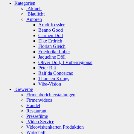
Kategorien
Aktuell
Blaulicht
Autoren
Arndt Kessler
Benno Good
Carmen Döll
Elke Erdrich
Florian Gleich
Friederike Lober
Jaqueline Döll
Oliver Döll, TVüberregional
Peter Ritt
Ralf da Conceicao
Thorsten Krings
Viba-Vision
Gewerbe
Firmenberichterstattungen
Firmenvideos
Handel
Restaurant
Pressefilme
Video Service
Videovisitenkarten Produktion
Wirtschaft