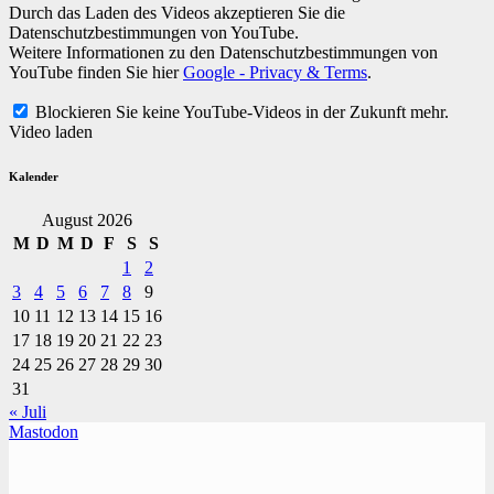
Durch das Laden des Videos akzeptieren Sie die
Datenschutzbestimmungen von YouTube.
Weitere Informationen zu den Datenschutzbestimmungen von
YouTube finden Sie hier
Google - Privacy & Terms
.
Blockieren Sie keine YouTube-Videos in der Zukunft mehr.
Video laden
Kalender
August 2026
M
D
M
D
F
S
S
1
2
3
4
5
6
7
8
9
10
11
12
13
14
15
16
17
18
19
20
21
22
23
24
25
26
27
28
29
30
31
« Juli
Mastodon
TVüberregional