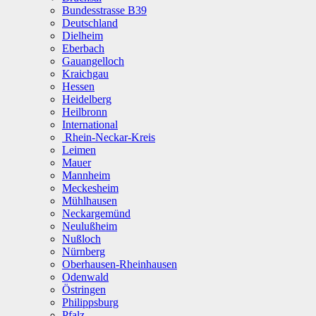
Bundesstrasse B39
Deutschland
Dielheim
Eberbach
Gauangelloch
Kraichgau
Hessen
Heidelberg
Heilbronn
International
Rhein-Neckar-Kreis
Leimen
Mauer
Mannheim
Meckesheim
Mühlhausen
Neckargemünd
Neulußheim
Nußloch
Nürnberg
Oberhausen-Rheinhausen
Odenwald
Östringen
Philippsburg
Pfalz