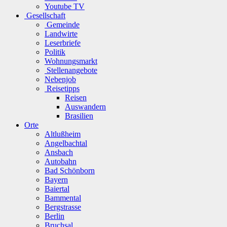
Youtube TV
Gesellschaft
Gemeinde
Landwirte
Leserbriefe
Politik
Wohnungsmarkt
Stellenangebote
Nebenjob
Reisetipps
Reisen
Auswandern
Brasilien
Orte
Altlußheim
Angelbachtal
Ansbach
Autobahn
Bad Schönborn
Bayern
Baiertal
Bammental
Bergstrasse
Berlin
Bruchsal