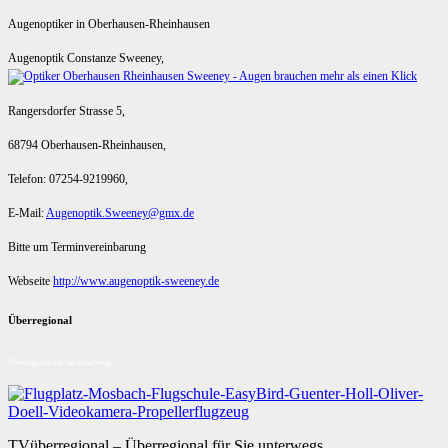
Augenoptiker in Oberhausen-Rheinhausen
Augenoptik Constanze Sweeney,
Rangersdorfer Strasse 5,
68794 Oberhausen-Rheinhausen,
Telefon: 07254-9219960,
E-Mail:
Augenoptik.Sweeney@gmx.de
Bitte um Terminvereinbarung
Webseite
http://www.augenoptik-sweeney.de
Überregional
Überregional für Sie unterwegs
TVüberregional – Überregional für Sie unterwegs