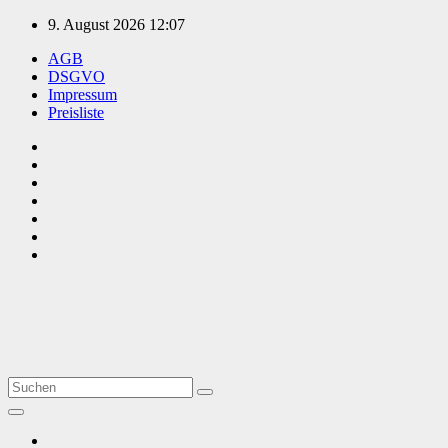
Zum
9. August 2026
12:07
Inhalt
AGB
springen
DSGVO
Impressum
Preisliste
TVüberregional
Onlinezeitung, PR - Videopoduktionen