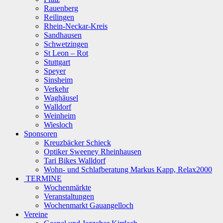
Rauenberg
Reilingen
Rhein-Neckar-Kreis
Sandhausen
Schwetzingen
St Leon – Rot
Stuttgart
Speyer
Sinsheim
Verkehr
Waghäusel
Walldorf
Weinheim
Wiesloch
Sponsoren
Kreuzbäcker Schieck
Optiker Sweeney Rheinhausen
Tari Bikes Walldorf
Wohn- und Schlafberatung Markus Kapp, Relax2000
TERMINE
Wochenmärkte
Veranstaltungen
Wochenmarkt Gauangelloch
Vereine