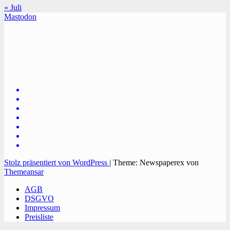
« Juli
Mastodon
TVüberregional
Onlinezeitung, PR - Videopoduktionen
Stolz präsentiert von WordPress
|
Theme: Newspaperex von
Themeansar
AGB
DSGVO
Impressum
Preisliste