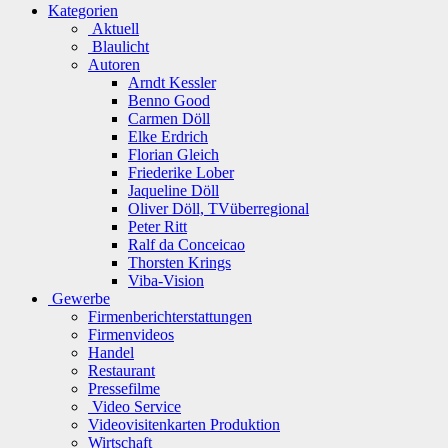
Kategorien
Aktuell
Blaulicht
Autoren
Arndt Kessler
Benno Good
Carmen Döll
Elke Erdrich
Florian Gleich
Friederike Lober
Jaqueline Döll
Oliver Döll, TVüberregional
Peter Ritt
Ralf da Conceicao
Thorsten Krings
Viba-Vision
Gewerbe
Firmenberichterstattungen
Firmenvideos
Handel
Restaurant
Pressefilme
Video Service
Videovisitenkarten Produktion
Wirtschaft