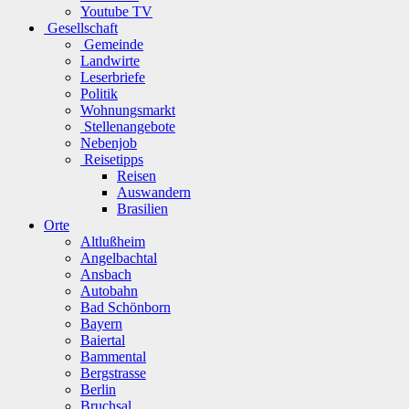
Youtube TV
Gesellschaft
Gemeinde
Landwirte
Leserbriefe
Politik
Wohnungsmarkt
Stellenangebote
Nebenjob
Reisetipps
Reisen
Auswandern
Brasilien
Orte
Altlußheim
Angelbachtal
Ansbach
Autobahn
Bad Schönborn
Bayern
Baiertal
Bammental
Bergstrasse
Berlin
Bruchsal