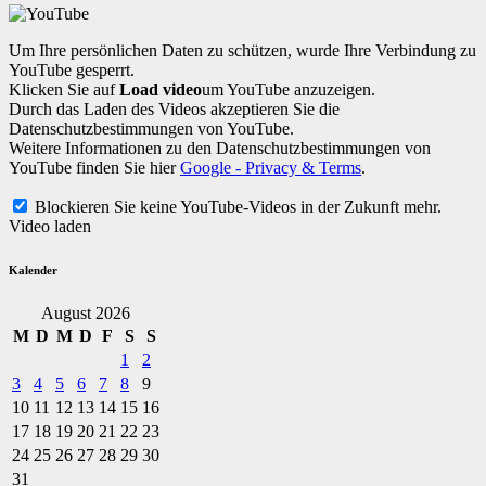
Um Ihre persönlichen Daten zu schützen, wurde Ihre Verbindung zu
YouTube gesperrt.
Klicken Sie auf
Load video
um YouTube anzuzeigen.
Durch das Laden des Videos akzeptieren Sie die
Datenschutzbestimmungen von YouTube.
Weitere Informationen zu den Datenschutzbestimmungen von
YouTube finden Sie hier
Google - Privacy & Terms
.
Blockieren Sie keine YouTube-Videos in der Zukunft mehr.
Video laden
Kalender
August 2026
M
D
M
D
F
S
S
1
2
3
4
5
6
7
8
9
10
11
12
13
14
15
16
17
18
19
20
21
22
23
24
25
26
27
28
29
30
31