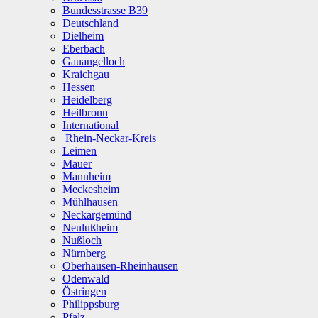
Bundesstrasse B39
Deutschland
Dielheim
Eberbach
Gauangelloch
Kraichgau
Hessen
Heidelberg
Heilbronn
International
Rhein-Neckar-Kreis
Leimen
Mauer
Mannheim
Meckesheim
Mühlhausen
Neckargemünd
Neulußheim
Nußloch
Nürnberg
Oberhausen-Rheinhausen
Odenwald
Östringen
Philippsburg
Pfalz