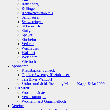
Rauenberg
Reilingen
Rhein-Neckar-Kreis
Sandhausen
Schwetzingen
St Leon – Rot
Stuttgart
Speyer
Sinsheim
Verkehr
Waghäusel
Walldorf
Weinheim
Wiesloch
Sponsoren
Kreuzbäcker Schieck
Optiker Sweeney Rheinhausen
Tari Bikes Walldorf
Wohn- und Schlafberatung Markus Kapp, Relax2000
TERMINE
Wochenmärkte
Veranstaltungen
Wochenmarkt Gauangelloch
Vereine