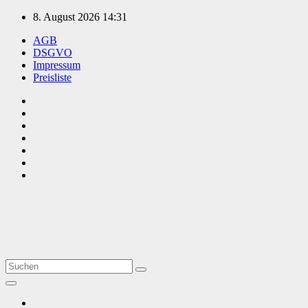
Zum
8. August 2026
14:31
Inhalt
AGB
springen
DSGVO
Impressum
Preisliste
TVüberregional
Onlinezeitung, PR - Videopoduktionen