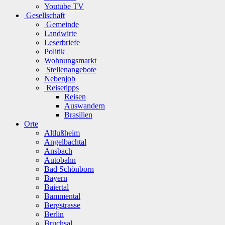
Youtube TV
Gesellschaft
Gemeinde
Landwirte
Leserbriefe
Politik
Wohnungsmarkt
Stellenangebote
Nebenjob
Reisetipps
Reisen
Auswandern
Brasilien
Orte
Altlußheim
Angelbachtal
Ansbach
Autobahn
Bad Schönborn
Bayern
Baiertal
Bammental
Bergstrasse
Berlin
Bruchsal