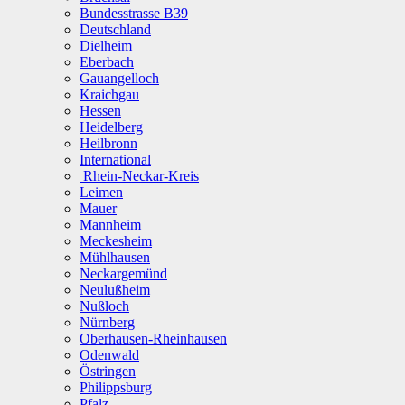
Bundesstrasse B39
Deutschland
Dielheim
Eberbach
Gauangelloch
Kraichgau
Hessen
Heidelberg
Heilbronn
International
Rhein-Neckar-Kreis
Leimen
Mauer
Mannheim
Meckesheim
Mühlhausen
Neckargemünd
Neulußheim
Nußloch
Nürnberg
Oberhausen-Rheinhausen
Odenwald
Östringen
Philippsburg
Pfalz