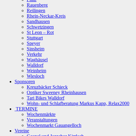
Rauenberg
Reilingen
Rhein-Neckar-Kreis
Sandhausen
Schwetzingen
St Leon – Rot
Stuttgart
Speyer
Sinsheim
Verkehr
Waghäusel
Walldorf
Weinheim
Wiesloch
Sponsoren
Kreuzbäcker Schieck
Optiker Sweeney Rheinhausen
Tari Bikes Walldorf
Wohn- und Schlafberatung Markus Kapp, Relax2000
TERMINE
Wochenmärkte
Veranstaltungen
Wochenmarkt Gauangelloch
Vereine