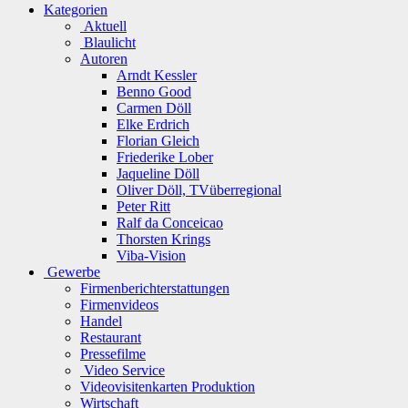
Kategorien
Aktuell
Blaulicht
Autoren
Arndt Kessler
Benno Good
Carmen Döll
Elke Erdrich
Florian Gleich
Friederike Lober
Jaqueline Döll
Oliver Döll, TVüberregional
Peter Ritt
Ralf da Conceicao
Thorsten Krings
Viba-Vision
Gewerbe
Firmenberichterstattungen
Firmenvideos
Handel
Restaurant
Pressefilme
Video Service
Videovisitenkarten Produktion
Wirtschaft