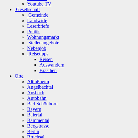
Youtube TV
Gesellschaft
Gemeinde
Landwirte
Leserbriefe
Politik
Wohnungsmarkt
Stellenangebote
Nebenjob
Reisetipps
Reisen
Auswandern
Brasilien
Orte
Altlußheim
Angelbachtal
Ansbach
Autobahn
Bad Schönborn
Bayern
Baiertal
Bammental
Bergstrasse
Berlin
Bruchsal