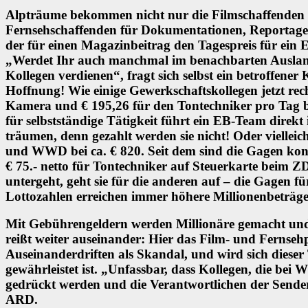
Alpträume bekommen nicht nur die Filmschaffenden b
Fernsehschaffenden für Dokumentationen, Reportagen
der für einen Magazinbeitrag den Tagespreis für ein 
„Werdet Ihr auch manchmal im benachbarten Ausland 
Kollegen verdienen“, fragt sich selbst ein betroffener
Hoffnung! Wie einige Gewerkschaftskollegen jetzt rec
Kamera und € 195,26 für den Tontechniker pro Tag 
für selbstständige Tätigkeit führt ein EB-Team direkt
träumen, denn gezahlt werden sie nicht! Oder vielleic
und WWD bei ca. € 820. Seit dem sind die Gagen kont
€ 75.- netto für Tontechniker auf Steuerkarte beim Z
untergeht, geht sie für die anderen auf – die Gagen
Lottozahlen erreichen immer höhere Millionenbeträge
Mit Gebührengeldern werden Millionäre gemacht und 
reißt weiter auseinander: Hier das Film- und Fernseh
Auseinanderdriften als Skandal, und wird sich diese
gewährleistet ist. „Unfassbar, dass Kollegen, die be
gedrückt werden und die Verantwortlichen der Sender
ARD.