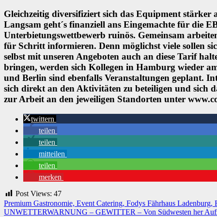
Gleichzeitig diversifiziert sich das Equipment stärke
Langsam geht´s finanziell ans Eingemachte für die EB
Unterbietungswettbewerb ruinös. Gemeinsam arbeiten
für Schritt informieren. Denn möglichst viele sollen
selbst mit unseren Angeboten auch an diese Tarif halt
bringen, werden sich Kollegen in Hamburg wieder am
und Berlin sind ebenfalls Veranstaltungen geplant. 
sich direkt an den Aktivitäten zu beteiligen und sic
zur Arbeit an den jeweiligen Standorten unter www.c
twittern
teilen
teilen
mitteilen
teilen
merken
Post Views:
47
Beitragsnavigation
Premium Gastronomie, Event Catering, Fodys Fährhaus Ladenburg, Ro
UNWETTERWARNUNG – GEWITTER – Von Südwesten her Aufzug von Ge