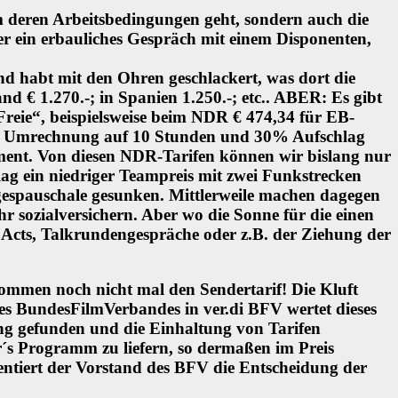
 deren Arbeitsbedingungen geht, sondern auch die
r ein erbauliches Gespräch mit einem Disponenten,
d habt mit den Ohren geschlackert, was dort die
nd € 1.270.-; in Spanien 1.250.-; etc.. ABER: Es gibt
Freie“, beispielsweise beim NDR € 474,34 für EB-
Die Umrechnung auf 10 Stunden und 30% Aufschlag
uipment. Von diesen NDR-Tarifen können wir bislang nur
 lag ein niedriger Teampreis mit zwei Funkstrecken
agespauschale gesunken. Mittlerweile machen dagegen
 sozialversichern. Aber wo die Sonne für die einen
 Acts, Talkrundengespräche oder z.B. der Ziehung der
ommen noch nicht mal den Sendertarif! Die Kluft
des BundesFilmVerbandes in ver.di BFV wertet dieses
ung gefunden und die Einhaltung von Tarifen
r´s Programm zu liefern, so dermaßen im Preis
ntiert der Vorstand des BFV die Entscheidung der