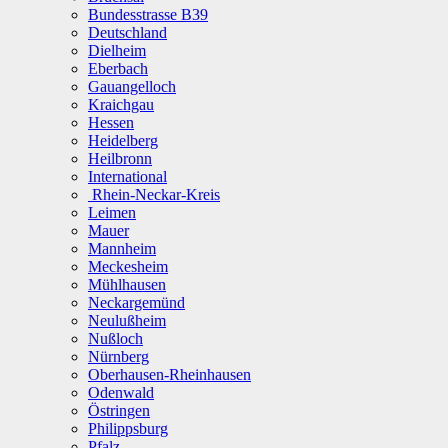
Bundesstrasse B39
Deutschland
Dielheim
Eberbach
Gauangelloch
Kraichgau
Hessen
Heidelberg
Heilbronn
International
Rhein-Neckar-Kreis
Leimen
Mauer
Mannheim
Meckesheim
Mühlhausen
Neckargemünd
Neulußheim
Nußloch
Nürnberg
Oberhausen-Rheinhausen
Odenwald
Östringen
Philippsburg
Pfalz