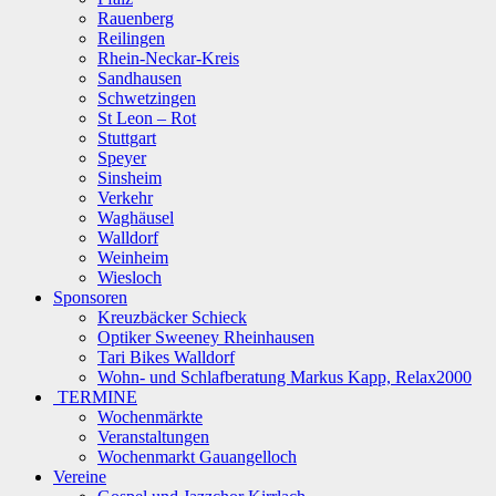
Rauenberg
Reilingen
Rhein-Neckar-Kreis
Sandhausen
Schwetzingen
St Leon – Rot
Stuttgart
Speyer
Sinsheim
Verkehr
Waghäusel
Walldorf
Weinheim
Wiesloch
Sponsoren
Kreuzbäcker Schieck
Optiker Sweeney Rheinhausen
Tari Bikes Walldorf
Wohn- und Schlafberatung Markus Kapp, Relax2000
TERMINE
Wochenmärkte
Veranstaltungen
Wochenmarkt Gauangelloch
Vereine