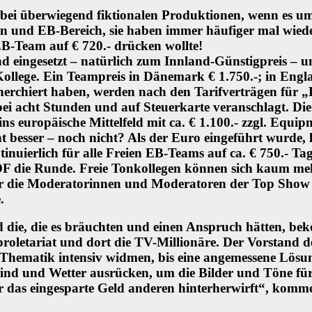
ei überwiegend fiktionalen Produktionen, wenn es um
 und EB-Bereich, sie haben immer häufiger mal wiede
EB-Team auf € 720.- drücken wollte!
eingesetzt – natürlich zum Innland-Günstigpreis – un
 Kollege. Ein Teampreis in Dänemark € 1.750.-; in Engla
herchiert haben, werden nach den Tarifverträgen für „
bei acht Stunden und auf Steuerkarte veranschlagt. 
 ins europäische Mittelfeld mit ca. € 1.100.- zzgl. Eq
ht besser – noch nicht? Als der Euro eingeführt wurde,
inuierlich für alle Freien EB-Teams auf ca. € 750.- T
DF die Runde. Freie Tonkollegen können sich kaum mehr
 für die Moderatorinnen und Moderatoren der Top Show
.
die, die es bräuchten und einen Anspruch hätten, bek
proletariat und dort die TV-Millionäre. Der Vorstand 
r Thematik intensiv widmen, bis eine angemessene Lös
i Wind und Wetter ausrücken, um die Bilder und Töne fü
 das eingesparte Geld anderen hinterherwirft“, komme