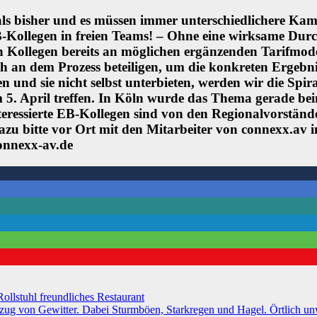
r als bisher und es müssen immer unterschiedlichere Ka
-Kollegen in freien Teams! – Ohne eine wirksame Durch
 Kollegen bereits an möglichen ergänzenden Tarifmode
 sich an dem Prozess beteiligen, um die konkreten Erge
en und sie nicht selbst unterbieten, werden wir die Spi
 5. April treffen. In Köln wurde das Thema gerade b
Interessierte EB-Kollegen sind von den Regionalvorst
h dazu bitte vor Ort mit den Mitarbeiter von connexx.a
onnexx-av.de
llstuhl freundliches Restaurant
witter. Dabei Sturmböen, Starkregen und Hagel. Örtlich unwette