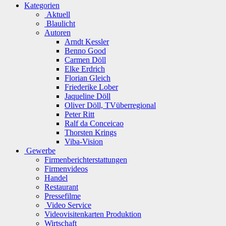
Kategorien
Aktuell
Blaulicht
Autoren
Arndt Kessler
Benno Good
Carmen Döll
Elke Erdrich
Florian Gleich
Friederike Lober
Jaqueline Döll
Oliver Döll, TVüberregional
Peter Ritt
Ralf da Conceicao
Thorsten Krings
Viba-Vision
Gewerbe
Firmenberichterstattungen
Firmenvideos
Handel
Restaurant
Pressefilme
Video Service
Videovisitenkarten Produktion
Wirtschaft