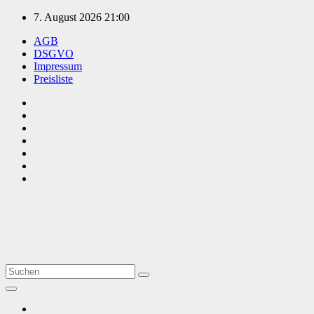
Zum
7. August 2026
21:00
Inhalt
AGB
springen
DSGVO
Impressum
Preisliste
TVüberregional
Onlinezeitung, PR - Videopoduktionen