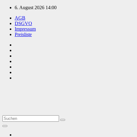
Zum
6. August 2026
14:00
Inhalt
AGB
springen
DSGVO
Impressum
Preisliste
TVüberregional
Onlinezeitung, PR - Videopoduktionen