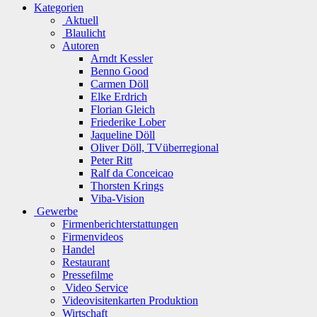
Kategorien
Aktuell
Blaulicht
Autoren
Arndt Kessler
Benno Good
Carmen Döll
Elke Erdrich
Florian Gleich
Friederike Lober
Jaqueline Döll
Oliver Döll, TVüberregional
Peter Ritt
Ralf da Conceicao
Thorsten Krings
Viba-Vision
Gewerbe
Firmenberichterstattungen
Firmenvideos
Handel
Restaurant
Pressefilme
Video Service
Videovisitenkarten Produktion
Wirtschaft