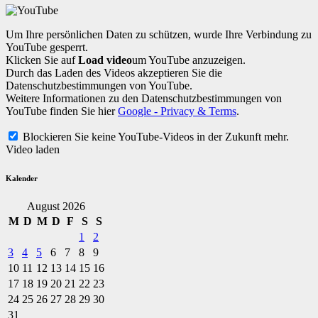
Um Ihre persönlichen Daten zu schützen, wurde Ihre Verbindung zu
YouTube gesperrt.
Klicken Sie auf
Load video
um YouTube anzuzeigen.
Durch das Laden des Videos akzeptieren Sie die
Datenschutzbestimmungen von YouTube.
Weitere Informationen zu den Datenschutzbestimmungen von
YouTube finden Sie hier
Google - Privacy & Terms
.
Blockieren Sie keine YouTube-Videos in der Zukunft mehr.
Video laden
Kalender
August 2026
M
D
M
D
F
S
S
1
2
3
4
5
6
7
8
9
10
11
12
13
14
15
16
17
18
19
20
21
22
23
24
25
26
27
28
29
30
31