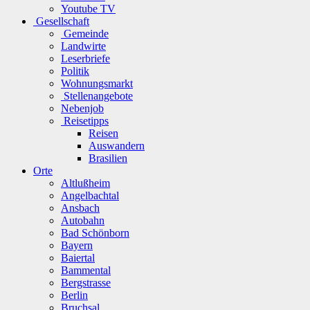
Youtube TV
Gesellschaft
Gemeinde
Landwirte
Leserbriefe
Politik
Wohnungsmarkt
Stellenangebote
Nebenjob
Reisetipps
Reisen
Auswandern
Brasilien
Orte
Altlußheim
Angelbachtal
Ansbach
Autobahn
Bad Schönborn
Bayern
Baiertal
Bammental
Bergstrasse
Berlin
Bruchsal