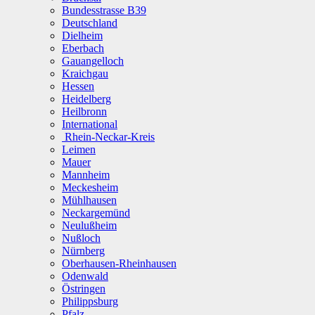
Bundesstrasse B39
Deutschland
Dielheim
Eberbach
Gauangelloch
Kraichgau
Hessen
Heidelberg
Heilbronn
International
Rhein-Neckar-Kreis
Leimen
Mauer
Mannheim
Meckesheim
Mühlhausen
Neckargemünd
Neulußheim
Nußloch
Nürnberg
Oberhausen-Rheinhausen
Odenwald
Östringen
Philippsburg
Pfalz