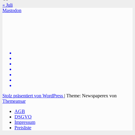
« Juli
Mastodon
TVüberregional
Onlinezeitung, PR - Videopoduktionen
Stolz präsentiert von WordPress
|
Theme: Newspaperex von
Themeansar
AGB
DSGVO
Impressum
Preisliste