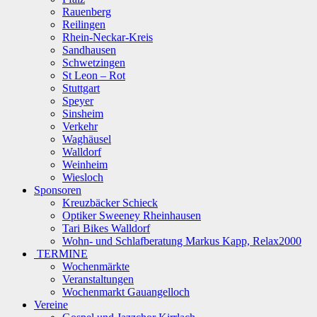
Rauenberg
Reilingen
Rhein-Neckar-Kreis
Sandhausen
Schwetzingen
St Leon – Rot
Stuttgart
Speyer
Sinsheim
Verkehr
Waghäusel
Walldorf
Weinheim
Wiesloch
Sponsoren
Kreuzbäcker Schieck
Optiker Sweeney Rheinhausen
Tari Bikes Walldorf
Wohn- und Schlafberatung Markus Kapp, Relax2000
TERMINE
Wochenmärkte
Veranstaltungen
Wochenmarkt Gauangelloch
Vereine