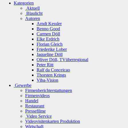
Kategorien
Aktuell
Blaulicht
Autoren
Arndt Kessler
Benno Good
Carmen Döll
Elke Erdrich
Florian Gleich
Friederike Lober
Jaqueline Döll
Oliver Döll, TVüberregional
Peter Ritt
Ralf da Conceicao
Thorsten Krings
Viba-Vision
Gewerbe
Firmenberichterstattungen
Firmenvideos
Handel
Restaurant
Pressefilme
Video Service
Videovisitenkarten Produktion
Wirtschaft