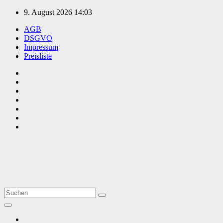
Zum
9. August 2026
14:03
Inhalt
AGB
springen
DSGVO
Impressum
Preisliste
TVüberregional
Onlinezeitung, PR - Videopoduktionen