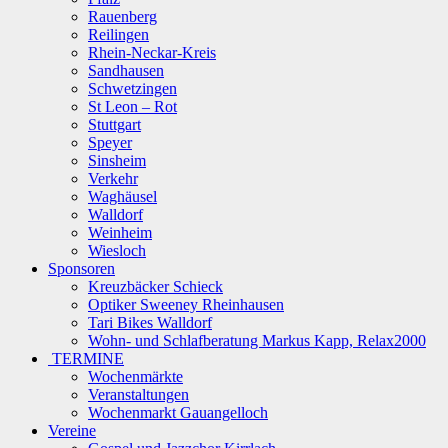
Rauenberg
Reilingen
Rhein-Neckar-Kreis
Sandhausen
Schwetzingen
St Leon – Rot
Stuttgart
Speyer
Sinsheim
Verkehr
Waghäusel
Walldorf
Weinheim
Wiesloch
Sponsoren
Kreuzbäcker Schieck
Optiker Sweeney Rheinhausen
Tari Bikes Walldorf
Wohn- und Schlafberatung Markus Kapp, Relax2000
TERMINE
Wochenmärkte
Veranstaltungen
Wochenmarkt Gauangelloch
Vereine