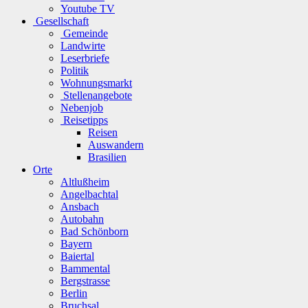
Youtube TV
Gesellschaft
Gemeinde
Landwirte
Leserbriefe
Politik
Wohnungsmarkt
Stellenangebote
Nebenjob
Reisetipps
Reisen
Auswandern
Brasilien
Orte
Altlußheim
Angelbachtal
Ansbach
Autobahn
Bad Schönborn
Bayern
Baiertal
Bammental
Bergstrasse
Berlin
Bruchsal