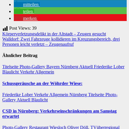
mitteilen
teilen
merken
Post Views:
39
Beitragsnavigation
Körperverletzungsdelikt in der Altstadt – Zeugen gesucht
Walldorf: Zwei Fahrzeuge kollidieren im Kreuzungsbereich, drei
Personen leicht verletzt – Zeugenaufruf
Ähnlicher Beitrag
Titelseite
Photo-Gallery
Bayern
Nürnberg
Aktuell
Friederike Lober
Blaulicht
Verkehr
Allgemein
Schussgeräusche an der Wöhrder Wiese:
Friederike Lober
Verkehr
Allgemein
Nürnberg
Titelseite
Photo-
Gallery
Aktuell
Blaulicht
CSD in Nürnberg: Verkehrseinschränkungen am Samstag
erwartet
Photo-Gallery
Restaurant
Wiesloch
Oliver Döll, TVüberregional