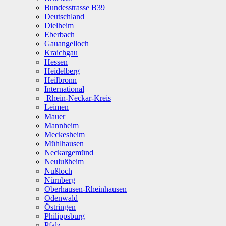
Bundesstrasse B39
Deutschland
Dielheim
Eberbach
Gauangelloch
Kraichgau
Hessen
Heidelberg
Heilbronn
International
Rhein-Neckar-Kreis
Leimen
Mauer
Mannheim
Meckesheim
Mühlhausen
Neckargemünd
Neulußheim
Nußloch
Nürnberg
Oberhausen-Rheinhausen
Odenwald
Östringen
Philippsburg
Pfalz