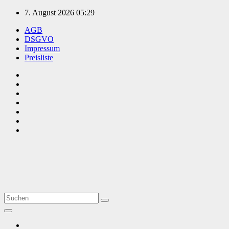
Zum
7. August 2026
05:29
Inhalt
AGB
springen
DSGVO
Impressum
Preisliste
TVüberregional
Onlinezeitung, PR - Videopoduktionen