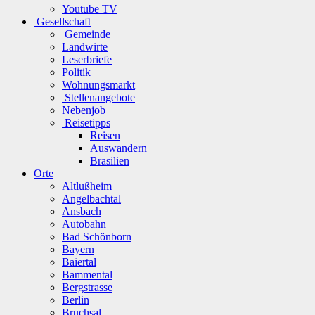
Youtube TV
Gesellschaft
Gemeinde
Landwirte
Leserbriefe
Politik
Wohnungsmarkt
Stellenangebote
Nebenjob
Reisetipps
Reisen
Auswandern
Brasilien
Orte
Altlußheim
Angelbachtal
Ansbach
Autobahn
Bad Schönborn
Bayern
Baiertal
Bammental
Bergstrasse
Berlin
Bruchsal