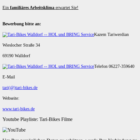
Ein
familiäres Arbeitsklima
erwartet Sie!
Bewerbung bitte an:
Kazem Tariwerdian
Wieslocher Straße 34
69190 Walldorf
Telefon 06227-359640
E-Mail
tari(@)tari-bikes.de
Webseite:
www.tari-bikes.de
Youtube Playliste: Tari-Bikes Filme