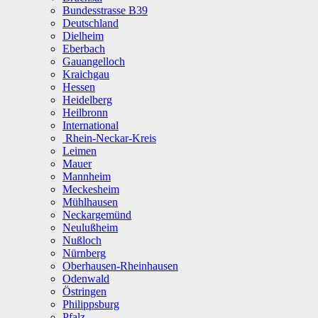
Bundesstrasse B39
Deutschland
Dielheim
Eberbach
Gauangelloch
Kraichgau
Hessen
Heidelberg
Heilbronn
International
Rhein-Neckar-Kreis
Leimen
Mauer
Mannheim
Meckesheim
Mühlhausen
Neckargemünd
Neulußheim
Nußloch
Nürnberg
Oberhausen-Rheinhausen
Odenwald
Östringen
Philippsburg
Pfalz