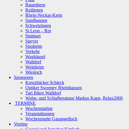
Rauenberg
Reilingen
Rhein-Neckar-Kreis
Sandhausen
Schwetzingen
St Leon – Rot
Stuttgart
Speyer
Sinsheim
Verkehr
Waghäusel
Walldorf
Weinheim
Wiesloch
Sponsoren
Kreuzbäcker Schieck
Optiker Sweeney Rheinhausen
Tari Bikes Walldorf
Wohn- und Schlafberatung Markus Kapp, Relax2000
TERMINE
Wochenmärkte
Veranstaltungen
Wochenmarkt Gauangelloch
Vereine