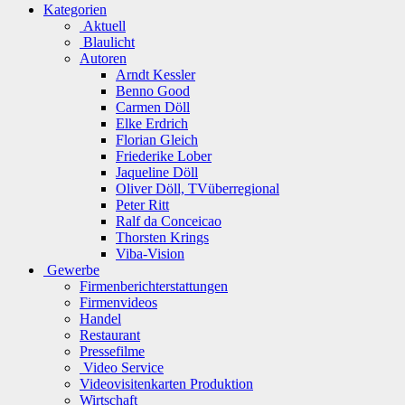
Kategorien
Aktuell
Blaulicht
Autoren
Arndt Kessler
Benno Good
Carmen Döll
Elke Erdrich
Florian Gleich
Friederike Lober
Jaqueline Döll
Oliver Döll, TVüberregional
Peter Ritt
Ralf da Conceicao
Thorsten Krings
Viba-Vision
Gewerbe
Firmenberichterstattungen
Firmenvideos
Handel
Restaurant
Pressefilme
Video Service
Videovisitenkarten Produktion
Wirtschaft