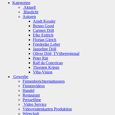
Kategorien
Aktuell
Blaulicht
Autoren
Arndt Kessler
Benno Good
Carmen Döll
Elke Erdrich
Florian Gleich
Friederike Lober
Jaqueline Döll
Oliver Döll, TVüberregional
Peter Ritt
Ralf da Conceicao
Thorsten Krings
Viba-Vision
Gewerbe
Firmenberichterstattungen
Firmenvideos
Handel
Restaurant
Pressefilme
Video Service
Videovisitenkarten Produktion
Wirtschaft