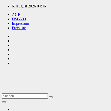
Zum
6. August 2026
04:46
Inhalt
AGB
springen
DSGVO
Impressum
Preisliste
TVüberregional
Onlinezeitung, PR - Videopoduktionen