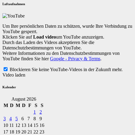
Luftaufnahmen
Um Ihre persönlichen Daten zu schützen, wurde Ihre Verbindung zu
YouTube gesperrt.
Klicken Sie auf
Load video
um YouTube anzuzeigen.
Durch das Laden des Videos akzeptieren Sie die
Datenschutzbestimmungen von YouTube.
Weitere Informationen zu den Datenschutzbestimmungen von
YouTube finden Sie hier
Google - Privacy & Terms
.
Blockieren Sie keine YouTube-Videos in der Zukunft mehr.
Video laden
Kalender
August 2026
M
D
M
D
F
S
S
1
2
3
4
5
6
7
8
9
10
11
12
13
14
15
16
17
18
19
20
21
22
23