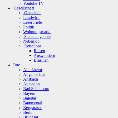
Youtube TV
Gesellschaft
Gemeinde
Landwirte
Leserbriefe
Politik
Wohnungsmarkt
Stellenangebote
Nebenjob
Reisetipps
Reisen
Auswandern
Brasilien
Orte
Altlußheim
Angelbachtal
Ansbach
Autobahn
Bad Schönborn
Bayern
Baiertal
Bammental
Bergstrasse
Berlin
Bruchsal