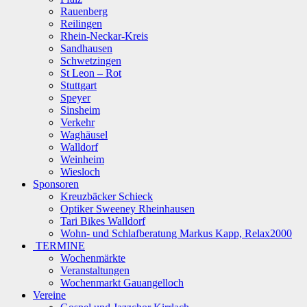
Rauenberg
Reilingen
Rhein-Neckar-Kreis
Sandhausen
Schwetzingen
St Leon – Rot
Stuttgart
Speyer
Sinsheim
Verkehr
Waghäusel
Walldorf
Weinheim
Wiesloch
Sponsoren
Kreuzbäcker Schieck
Optiker Sweeney Rheinhausen
Tari Bikes Walldorf
Wohn- und Schlafberatung Markus Kapp, Relax2000
TERMINE
Wochenmärkte
Veranstaltungen
Wochenmarkt Gauangelloch
Vereine