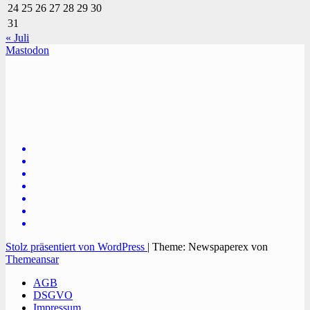
24
25
26
27
28
29
30
31
« Juli
Mastodon
TVüberregional
Onlinezeitung, PR - Videopoduktionen
Stolz präsentiert von WordPress
|
Theme: Newspaperex von
Themeansar
AGB
DSGVO
Impressum