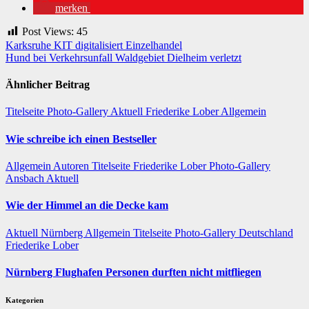
merken
Post Views:
45
Beitragsnavigation
Karksruhe KIT digitalisiert Einzelhandel
Hund bei Verkehrsunfall Waldgebiet Dielheim verletzt
Ähnlicher Beitrag
Titelseite
Photo-Gallery
Aktuell
Friederike Lober
Allgemein
Wie schreibe ich einen Bestseller
Allgemein
Autoren
Titelseite
Friederike Lober
Photo-Gallery
Ansbach
Aktuell
Wie der Himmel an die Decke kam
Aktuell
Nürnberg
Allgemein
Titelseite
Photo-Gallery
Deutschland
Friederike Lober
Nürnberg Flughafen Personen durften nicht mitfliegen
Kategorien