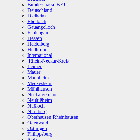
Bundesstrasse B39
Deutschland
Dielheim
Eberbach
Gauangelloch
Kraichgau
Hessen
Heidelberg
Heilbronn
International
Rhein-Neckar-Kreis
Leimen
Mauer
Mannheim
Meckesheim
Mühlhausen
Neckargemünd
Neulußheim
Nußloch
Nürnberg
Oberhausen-Rheinhausen
Odenwald
Östringen
Philippsburg
Pfalz