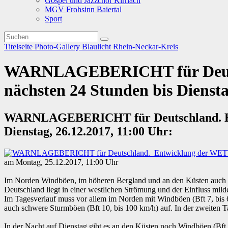
Gospel und Jazzchor Kirrlach
MGV Frohsinn Baiertal
Sport
Titelseite
Photo-Gallery
Blaulicht
Rhein-Neckar-Kreis
WARNLAGEBERICHT für Deuts
nächsten 24 Stunden bis Diensta
WARNLAGEBERICHT für Deutschland. En
Dienstag, 26.12.2017, 11:00 Uhr:
am Montag, 25.12.2017, 11:00 Uhr
Im Norden Windböen, im höheren Bergland und an den Küsten auch
Deutschland liegt in einer westlichen Strömung und der Einfluss mild
Im Tagesverlauf muss vor allem im Norden mit Windböen (Bft 7, bis 
auch schwere Sturmböen (Bft 10, bis 100 km/h) auf. In der zweiten Ta
In der Nacht auf Dienstag gibt es an den Küsten noch Windböen (Bft