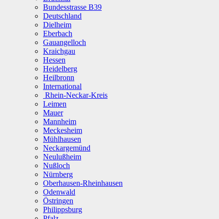
Bundesstrasse B39
Deutschland
Dielheim
Eberbach
Gauangelloch
Kraichgau
Hessen
Heidelberg
Heilbronn
International
Rhein-Neckar-Kreis
Leimen
Mauer
Mannheim
Meckesheim
Mühlhausen
Neckargemünd
Neulußheim
Nußloch
Nürnberg
Oberhausen-Rheinhausen
Odenwald
Östringen
Philippsburg
Pfalz