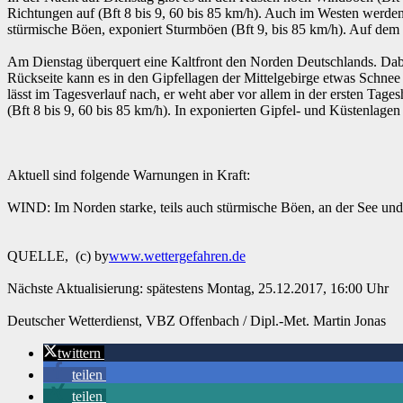
Richtungen auf (Bft 8 bis 9, 60 bis 85 km/h). Auch im Westen werde
stürmische Böen, exponiert Sturmböen (Bft 9, bis 85 km/h). Auf de
Am Dienstag überquert eine Kaltfront den Norden Deutschlands. Dab
Rückseite kann es in den Gipfellagen der Mittelgebirge etwas Schnee
lässt im Tagesverlauf nach, er weht aber vor allem in der ersten Tag
(Bft 8 bis 9, 60 bis 85 km/h). In exponierten Gipfel- und Küstenlage
Aktuell sind folgende Warnungen in Kraft:
WIND: Im Norden starke, teils auch stürmische Böen, an der See un
QUELLE, (c) by
www.wettergefahren.de
Nächste Aktualisierung: spätestens Montag, 25.12.2017, 16:00 Uhr
Deutscher Wetterdienst, VBZ Offenbach / Dipl.-Met. Martin Jonas
twittern
teilen
teilen