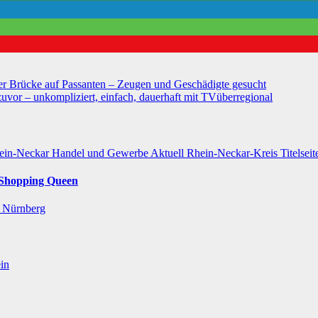
r Brücke auf Passanten – Zeugen und Geschädigte gesucht
– unkompliziert, einfach, dauerhaft mit TVüberregional
hein-Neckar Handel und Gewerbe
Aktuell
Rhein-Neckar-Kreis
Titelsei
r Shopping Queen
l
Nürnberg
in