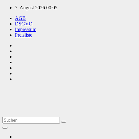
Zum
7. August 2026
00:05
Inhalt
AGB
springen
DSGVO
Impressum
Preisliste
TVüberregional
Onlinezeitung, PR - Videopoduktionen