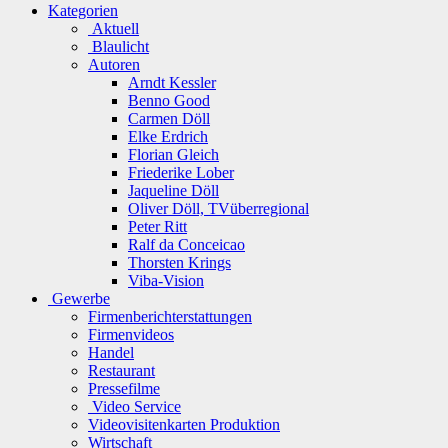
Kategorien
Aktuell
Blaulicht
Autoren
Arndt Kessler
Benno Good
Carmen Döll
Elke Erdrich
Florian Gleich
Friederike Lober
Jaqueline Döll
Oliver Döll, TVüberregional
Peter Ritt
Ralf da Conceicao
Thorsten Krings
Viba-Vision
Gewerbe
Firmenberichterstattungen
Firmenvideos
Handel
Restaurant
Pressefilme
Video Service
Videovisitenkarten Produktion
Wirtschaft