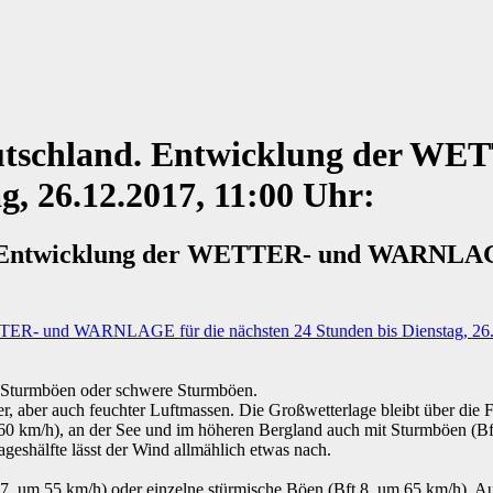
chland. Entwicklung der WE
g, 26.12.2017, 11:00 Uhr:
twicklung der WETTER- und WARNLAGE fü
 Sturmböen oder schwere Sturmböen.
er, aber auch feuchter Luftmassen. Die Großwetterlage bleibt über die 
60 km/h), an der See und im höheren Bergland auch mit Sturmböen (Bf
geshälfte lässt der Wind allmählich etwas nach.
 7, um 55 km/h) oder einzelne stürmische Böen (Bft 8, um 65 km/h). Au