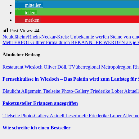
mitteilen
teilen
merken
Post Views:
44
Beitragsnavigation
Neulußheim/Rhein-Neckar-Kreis: Unbekannte werfen Steine von eine
Mehr ERFOLG Ihrer Firma durch BEKANNTER WERDEN als je zuvor 
Ähnlicher Beitrag
Restaurant
Wiesloch
Oliver Döll, TVüberregional
Metropolregion R
Fernsehkulisse in Wiesloch – Das Palatin wird zum Laufsteg fü
Blaulicht
Allgemein
Titelseite
Photo-Gallery
Friederike Lober
Aktuel
Paketzusteller Erlangen angegriffen
Titelseite
Photo-Gallery
Aktuell
Leserbriefe
Friederike Lober
Allgeme
Wie schreibe ich einen Bestseller