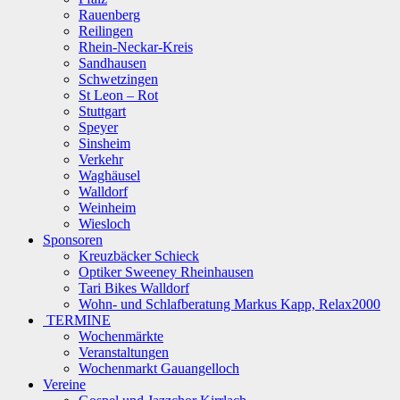
Rauenberg
Reilingen
Rhein-Neckar-Kreis
Sandhausen
Schwetzingen
St Leon – Rot
Stuttgart
Speyer
Sinsheim
Verkehr
Waghäusel
Walldorf
Weinheim
Wiesloch
Sponsoren
Kreuzbäcker Schieck
Optiker Sweeney Rheinhausen
Tari Bikes Walldorf
Wohn- und Schlafberatung Markus Kapp, Relax2000
TERMINE
Wochenmärkte
Veranstaltungen
Wochenmarkt Gauangelloch
Vereine