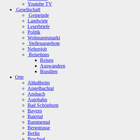
Youtube TV
Gesellschaft
Gemeinde
Landwirte
Leserbriefe
Politik
Wohnungsmarkt
Stellenangebote
Nebenjob
Reisetipps
Reisen
Auswandern
Brasilien
Orte
Altlußheim
Angelbachtal
Ansbach
Autobahn
Bad Schönborn
Bayern
Baiertal
Bammental
Bergstrasse
Berlin
Bruchsal