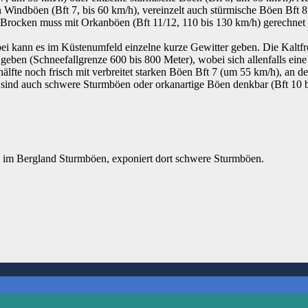
n Windböen (Bft 7, bis 60 km/h), vereinzelt auch stürmische Böen Bft
m Brocken muss mit Orkanböen (Bft 11/12, 110 bis 130 km/h) gerechne
ei kann es im Küstenumfeld einzelne kurze Gewitter geben. Die Kaltfr
 geben (Schneefallgrenze 600 bis 800 Meter), wobei sich allenfalls ei
eshälfte noch frisch mit verbreitet starken Böen Bft 7 (um 55 km/h), a
n sind auch schwere Sturmböen oder orkanartige Böen denkbar (Bft 10 b
d im Bergland Sturmböen, exponiert dort schwere Sturmböen.