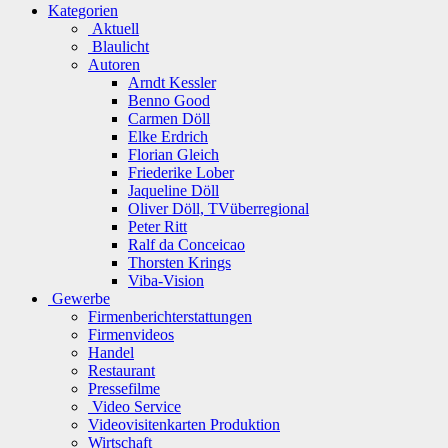
Kategorien
Aktuell
Blaulicht
Autoren
Arndt Kessler
Benno Good
Carmen Döll
Elke Erdrich
Florian Gleich
Friederike Lober
Jaqueline Döll
Oliver Döll, TVüberregional
Peter Ritt
Ralf da Conceicao
Thorsten Krings
Viba-Vision
Gewerbe
Firmenberichterstattungen
Firmenvideos
Handel
Restaurant
Pressefilme
Video Service
Videovisitenkarten Produktion
Wirtschaft