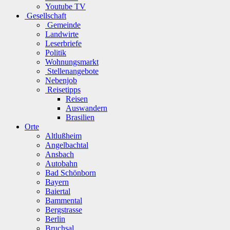
Youtube TV
Gesellschaft
Gemeinde
Landwirte
Leserbriefe
Politik
Wohnungsmarkt
Stellenangebote
Nebenjob
Reisetipps
Reisen
Auswandern
Brasilien
Orte
Altlußheim
Angelbachtal
Ansbach
Autobahn
Bad Schönborn
Bayern
Baiertal
Bammental
Bergstrasse
Berlin
Bruchsal