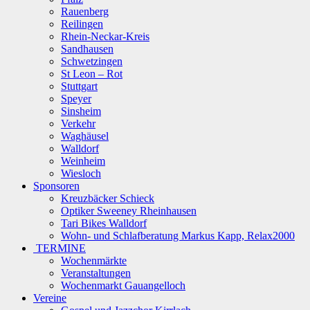
Rauenberg
Reilingen
Rhein-Neckar-Kreis
Sandhausen
Schwetzingen
St Leon – Rot
Stuttgart
Speyer
Sinsheim
Verkehr
Waghäusel
Walldorf
Weinheim
Wiesloch
Sponsoren
Kreuzbäcker Schieck
Optiker Sweeney Rheinhausen
Tari Bikes Walldorf
Wohn- und Schlafberatung Markus Kapp, Relax2000
TERMINE
Wochenmärkte
Veranstaltungen
Wochenmarkt Gauangelloch
Vereine