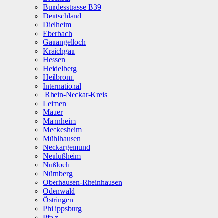
Bundesstrasse B39
Deutschland
Dielheim
Eberbach
Gauangelloch
Kraichgau
Hessen
Heidelberg
Heilbronn
International
Rhein-Neckar-Kreis
Leimen
Mauer
Mannheim
Meckesheim
Mühlhausen
Neckargemünd
Neulußheim
Nußloch
Nürnberg
Oberhausen-Rheinhausen
Odenwald
Östringen
Philippsburg
Pfalz