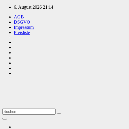
Zum
6. August 2026
21:14
Inhalt
AGB
springen
DSGVO
Impressum
Preisliste
TVüberregional
Onlinezeitung, PR - Videopoduktionen