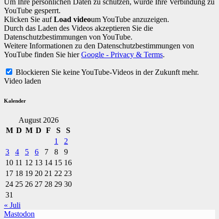
Um Ihre persönlichen Daten zu schützen, wurde Ihre Verbindung zu
YouTube gesperrt.
Klicken Sie auf
Load video
um YouTube anzuzeigen.
Durch das Laden des Videos akzeptieren Sie die
Datenschutzbestimmungen von YouTube.
Weitere Informationen zu den Datenschutzbestimmungen von
YouTube finden Sie hier
Google - Privacy & Terms
.
Blockieren Sie keine YouTube-Videos in der Zukunft mehr.
Video laden
Kalender
August 2026
M
D
M
D
F
S
S
1
2
3
4
5
6
7
8
9
10
11
12
13
14
15
16
17
18
19
20
21
22
23
24
25
26
27
28
29
30
31
« Juli
Mastodon