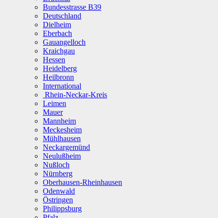
Bundesstrasse B39
Deutschland
Dielheim
Eberbach
Gauangelloch
Kraichgau
Hessen
Heidelberg
Heilbronn
International
Rhein-Neckar-Kreis
Leimen
Mauer
Mannheim
Meckesheim
Mühlhausen
Neckargemünd
Neulußheim
Nußloch
Nürnberg
Oberhausen-Rheinhausen
Odenwald
Östringen
Philippsburg
Pfalz