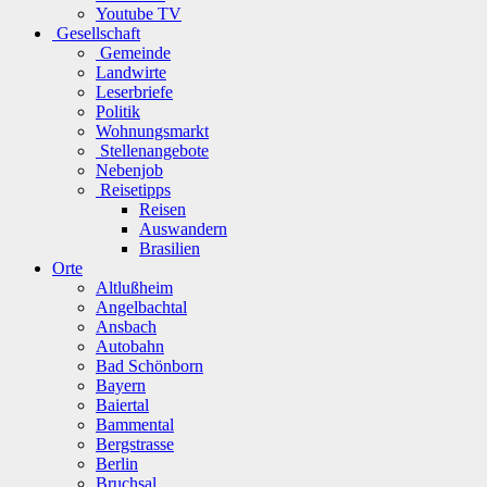
Youtube TV
Gesellschaft
Gemeinde
Landwirte
Leserbriefe
Politik
Wohnungsmarkt
Stellenangebote
Nebenjob
Reisetipps
Reisen
Auswandern
Brasilien
Orte
Altlußheim
Angelbachtal
Ansbach
Autobahn
Bad Schönborn
Bayern
Baiertal
Bammental
Bergstrasse
Berlin
Bruchsal