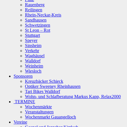
Rauenberg
Reilingen
Rhein-Neckar-Kreis
Sandhausen
Schwetzingen
St Leon – Rot
Stuttgart
Speyer
Sinsheim
Verkehr
Waghäusel
Walldorf
Weinheim
Wiesloch
Sponsoren
Kreuzbäcker Schieck
Optiker Sweeney Rheinhausen
Tari Bikes Walldorf
Wohn- und Schlafberatung Markus Kapp, Relax2000
TERMINE
Wochenmärkte
Veranstaltungen
Wochenmarkt Gauangelloch
Vereine