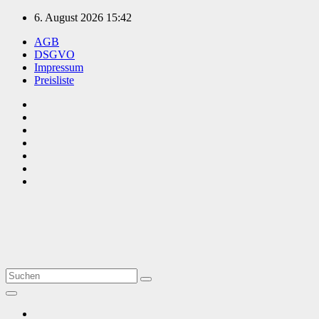
Zum
6. August 2026
15:42
Inhalt
AGB
springen
DSGVO
Impressum
Preisliste
TVüberregional
Onlinezeitung, PR - Videopoduktionen