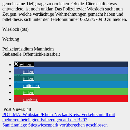
gemeinsame Tiefgarage zu erreichen. Ob die Täterschaft etwas
entwendete, ist noch unklar. Das Polizeirevier Wiesloch sucht nun
Zeugen, welche verdächtige Wahrnehmungen gemacht haben und
bittet diese, sich unter der Telefonnummer 06222/5709-0 zu melden.
Wiesloch (ots)
Werbung
Polizeipräsidium Mannheim
Stabsstelle Öffentlichkeitsarbeit
twittern
teilen
teilen
mitteilen
teilen
merken
Post Views:
48
Beitragsnavigation
POL-MA: Waibstadt/Rhein-Neckar-Kreis: Verkehrsunfall mit
mehreren beteiligten Fahrzeugen auf der B292
Sanitäranlage Stiegwiesenpark vorübergehen geschlossen