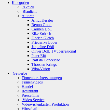
Kategorien
Aktuell
Blaulicht
Autoren
Arndt Kessler
Benno Good
Carmen Döll
Elke Erdrich
Florian Gleich
Friederike Lober
Jaqueline Döll
Oliver Döll, TVüberregional
Peter Ritt
Ralf da Conceicao
Thorsten Krings
Viba-Vision
Gewerbe
Firmenberichterstattungen
Firmenvideos
Handel
Restaurant
Pressefilme
Video Service
Videovisitenkarten Produktion
Wirtschaft