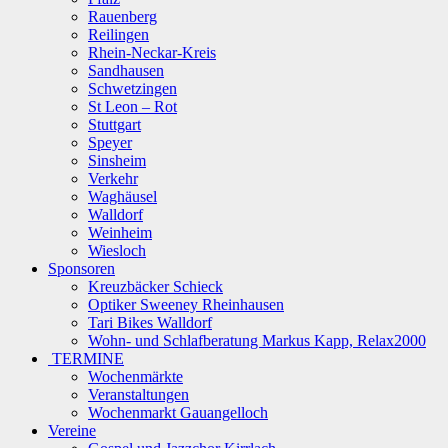
Rauenberg
Reilingen
Rhein-Neckar-Kreis
Sandhausen
Schwetzingen
St Leon – Rot
Stuttgart
Speyer
Sinsheim
Verkehr
Waghäusel
Walldorf
Weinheim
Wiesloch
Sponsoren
Kreuzbäcker Schieck
Optiker Sweeney Rheinhausen
Tari Bikes Walldorf
Wohn- und Schlafberatung Markus Kapp, Relax2000
TERMINE
Wochenmärkte
Veranstaltungen
Wochenmarkt Gauangelloch
Vereine