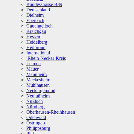
Bundesstrasse B39
Deutschland
Dielheim
Eberbach
Gauangelloch
Kraichgau
Hessen
Heidelberg
Heilbronn
International
Rhein-Neckar-Kreis
Leimen
Mauer
Mannheim
Meckesheim
Mühlhausen
Neckargemünd
Neulußheim
Nußloch
Nürnberg
Oberhausen-Rheinhausen
Odenwald
Östringen
Philippsburg
Pfalz