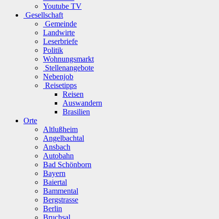
Youtube TV
Gesellschaft
Gemeinde
Landwirte
Leserbriefe
Politik
Wohnungsmarkt
Stellenangebote
Nebenjob
Reisetipps
Reisen
Auswandern
Brasilien
Orte
Altlußheim
Angelbachtal
Ansbach
Autobahn
Bad Schönborn
Bayern
Baiertal
Bammental
Bergstrasse
Berlin
Bruchsal