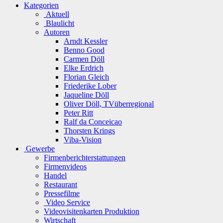
Kategorien
Aktuell
Blaulicht
Autoren
Arndt Kessler
Benno Good
Carmen Döll
Elke Erdrich
Florian Gleich
Friederike Lober
Jaqueline Döll
Oliver Döll, TVüberregional
Peter Ritt
Ralf da Conceicao
Thorsten Krings
Viba-Vision
Gewerbe
Firmenberichterstattungen
Firmenvideos
Handel
Restaurant
Pressefilme
Video Service
Videovisitenkarten Produktion
Wirtschaft