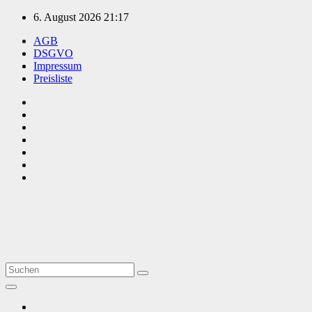
Zum
6. August 2026
21:17
Inhalt
AGB
springen
DSGVO
Impressum
Preisliste
TVüberregional
Onlinezeitung, PR - Videopoduktionen