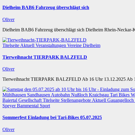
Dielheim BAB6 Fahrzeug überschlägt sich
Oliver
Dielheim BAB6 Fahrzeug überschlägt sich Dielheim Rhein-Neckar-Kr
Titelseite
Aktuell
Veranstaltungen
Vereine
Dielheim
Tierweihnacht TIERPARK BALZFELD
Oliver
Tierweihnacht TIERPARK BALZFELD Ab 16 Uhr 13.12.2025 Ab 
Mühlhausen
Sandhausen
Autobahn
Nußloch
Kraichgau
Tari Bikes W
Baiertal
Gesellschaft
Titelseite
Stellenangebote
Aktuell
Gauangelloch
Speyer
Bammental
Sport
Sommerfest Einladung bei Tari-Bikes 05.07.2025
Oliver