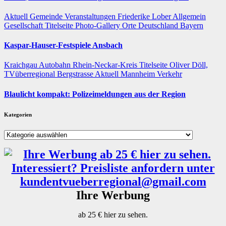
Aktuell
Gemeinde
Veranstaltungen
Friederike Lober
Allgemein
Gesellschaft
Titelseite
Photo-Gallery
Orte
Deutschland
Bayern
Kaspar-Hauser-Festspiele Ansbach
Kraichgau
Autobahn
Rhein-Neckar-Kreis
Titelseite
Oliver Döll,
TVüberregional
Bergstrasse
Aktuell
Mannheim
Verkehr
Blaulicht kompakt: Polizeimeldungen aus der Region
Kategorien
Kategorien
Ihre Werbung
ab 25 € hier zu sehen.