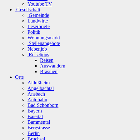
Youtube TV
Gesellschaft
Gemeinde
Landwirte
Leserbriefe
Politik
Wohnungsmarkt
Stellenangebote
Nebenjob
Reisetipps
Reisen
Auswandern
Brasilien
Orte
Altlußheim
Angelbachtal
Ansbach
Autobahn
Bad Schönborn
Bayern
Baiertal
Bammental
Bergstrasse
Berlin
Bruchsal