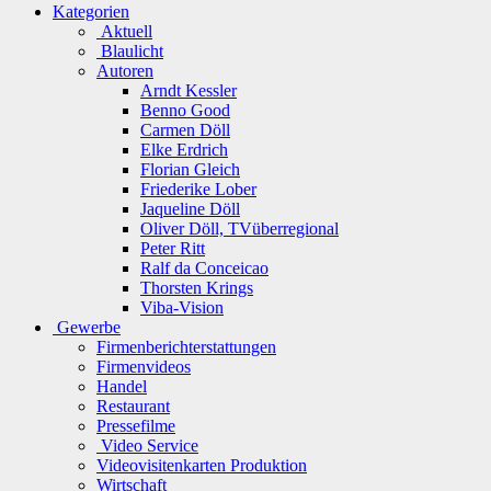
Kategorien
Aktuell
Blaulicht
Autoren
Arndt Kessler
Benno Good
Carmen Döll
Elke Erdrich
Florian Gleich
Friederike Lober
Jaqueline Döll
Oliver Döll, TVüberregional
Peter Ritt
Ralf da Conceicao
Thorsten Krings
Viba-Vision
Gewerbe
Firmenberichterstattungen
Firmenvideos
Handel
Restaurant
Pressefilme
Video Service
Videovisitenkarten Produktion
Wirtschaft