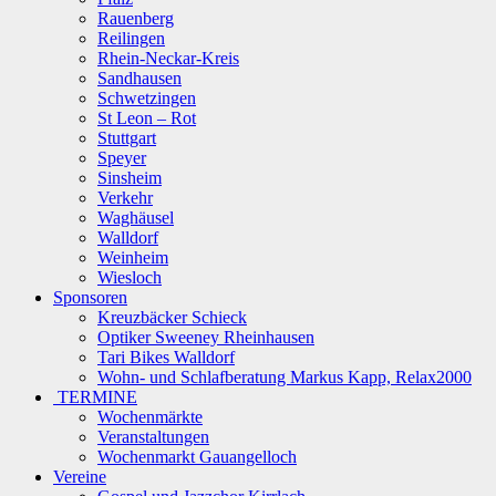
Rauenberg
Reilingen
Rhein-Neckar-Kreis
Sandhausen
Schwetzingen
St Leon – Rot
Stuttgart
Speyer
Sinsheim
Verkehr
Waghäusel
Walldorf
Weinheim
Wiesloch
Sponsoren
Kreuzbäcker Schieck
Optiker Sweeney Rheinhausen
Tari Bikes Walldorf
Wohn- und Schlafberatung Markus Kapp, Relax2000
TERMINE
Wochenmärkte
Veranstaltungen
Wochenmarkt Gauangelloch
Vereine