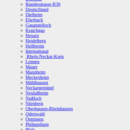
Bundesstrasse B39
Deutschland
Dielheim
Eberbach
Gauangelloch
Kraichgau
Hessen
Heidelberg
Heilbronn
International
Rhein-Neckar-Kreis
Leimen
Mauer
Mannheim
Meckesheim
Mühlhausen
Neckargemünd
Neulußheim
Nußloch
Nürnberg
Oberhausen-Rheinhausen
Odenwald
Östringen
Philippsburg
Pfalz