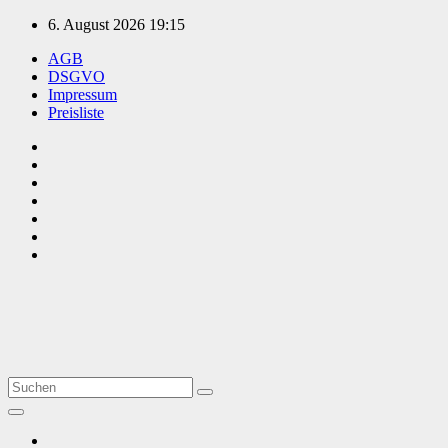
Zum
6. August 2026
19:15
Inhalt
AGB
springen
DSGVO
Impressum
Preisliste
TVüberregional
Onlinezeitung, PR - Videopoduktionen