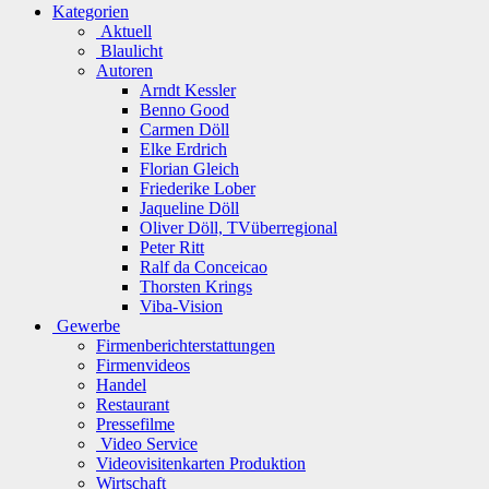
Kategorien
Aktuell
Blaulicht
Autoren
Arndt Kessler
Benno Good
Carmen Döll
Elke Erdrich
Florian Gleich
Friederike Lober
Jaqueline Döll
Oliver Döll, TVüberregional
Peter Ritt
Ralf da Conceicao
Thorsten Krings
Viba-Vision
Gewerbe
Firmenberichterstattungen
Firmenvideos
Handel
Restaurant
Pressefilme
Video Service
Videovisitenkarten Produktion
Wirtschaft