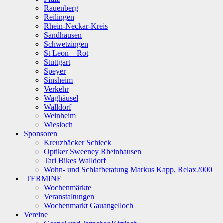
Rauenberg
Reilingen
Rhein-Neckar-Kreis
Sandhausen
Schwetzingen
St Leon – Rot
Stuttgart
Speyer
Sinsheim
Verkehr
Waghäusel
Walldorf
Weinheim
Wiesloch
Sponsoren
Kreuzbäcker Schieck
Optiker Sweeney Rheinhausen
Tari Bikes Walldorf
Wohn- und Schlafberatung Markus Kapp, Relax2000
TERMINE
Wochenmärkte
Veranstaltungen
Wochenmarkt Gauangelloch
Vereine