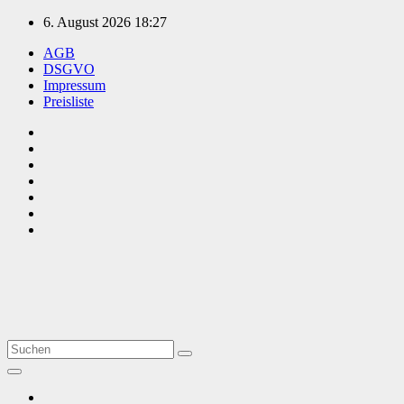
Zum
6. August 2026
18:27
Inhalt
AGB
springen
DSGVO
Impressum
Preisliste
TVüberregional
Onlinezeitung, PR - Videopoduktionen