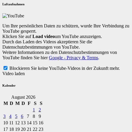
Luftaufnahmen
Um Ihre persönlichen Daten zu schützen, wurde Ihre Verbindung zu
YouTube gesperrt.
Klicken Sie auf
Load video
um YouTube anzuzeigen.
Durch das Laden des Videos akzeptieren Sie die
Datenschutzbestimmungen von YouTube.
Weitere Informationen zu den Datenschutzbestimmungen von
YouTube finden Sie hier
Google - Privacy & Terms
.
Blockieren Sie keine YouTube-Videos in der Zukunft mehr.
Video laden
Kalender
August 2026
M
D
M
D
F
S
S
1
2
3
4
5
6
7
8
9
10
11
12
13
14
15
16
17
18
19
20
21
22
23