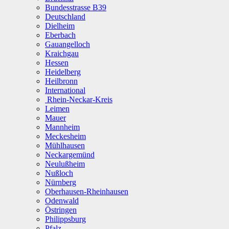
Bundesstrasse B39
Deutschland
Dielheim
Eberbach
Gauangelloch
Kraichgau
Hessen
Heidelberg
Heilbronn
International
Rhein-Neckar-Kreis
Leimen
Mauer
Mannheim
Meckesheim
Mühlhausen
Neckargemünd
Neulußheim
Nußloch
Nürnberg
Oberhausen-Rheinhausen
Odenwald
Östringen
Philippsburg
Pfalz