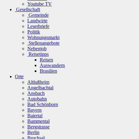
Youtube TV
Gesellschaft
Gemeinde
Landwirte
Leserbriefe
Politik
Wohnungsmarkt
Stellenangebote
Nebenjob
Reisetipps
Reisen
Auswandern
Brasilien
Orte
Altlußheim
Angelbachtal
Ansbach
Autobahn
Bad Schönborn
Bayern
Baiertal
Bammental
Bergstrasse
Berlin
Bruchsal