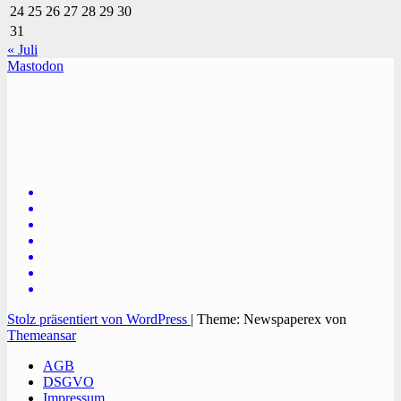
24
25
26
27
28
29
30
31
« Juli
Mastodon
TVüberregional
Onlinezeitung, PR - Videopoduktionen
Stolz präsentiert von WordPress
|
Theme: Newspaperex von
Themeansar
AGB
DSGVO
Impressum