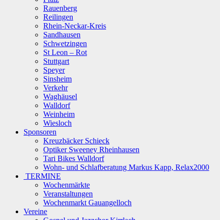
Rauenberg
Reilingen
Rhein-Neckar-Kreis
Sandhausen
Schwetzingen
St Leon – Rot
Stuttgart
Speyer
Sinsheim
Verkehr
Waghäusel
Walldorf
Weinheim
Wiesloch
Sponsoren
Kreuzbäcker Schieck
Optiker Sweeney Rheinhausen
Tari Bikes Walldorf
Wohn- und Schlafberatung Markus Kapp, Relax2000
TERMINE
Wochenmärkte
Veranstaltungen
Wochenmarkt Gauangelloch
Vereine