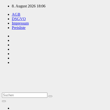
Zum
8. August 2026
18:06
Inhalt
AGB
springen
DSGVO
Impressum
Preisliste
TVüberregional
Onlinezeitung, PR - Videopoduktionen