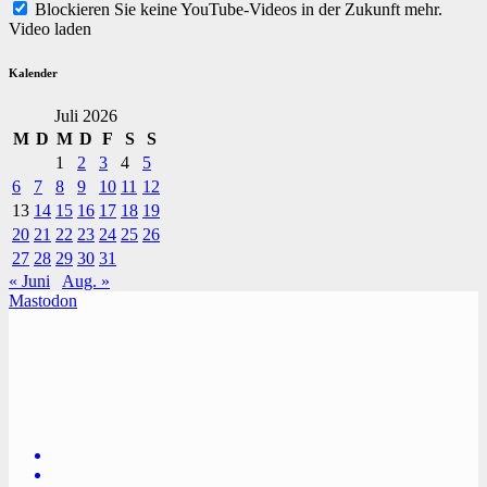
Blockieren Sie keine YouTube-Videos in der Zukunft mehr.
Video laden
Kalender
Juli 2026
M
D
M
D
F
S
S
1
2
3
4
5
6
7
8
9
10
11
12
13
14
15
16
17
18
19
20
21
22
23
24
25
26
27
28
29
30
31
« Juni
Aug. »
Mastodon
TVüberregional
Onlinezeitung, PR - Videopoduktionen