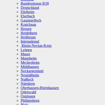
Bundesstrasse B39
Deutschland
Dielheim
Eberbach
Gauangelloch
Kraichgau
Hessen
Heidelberg
Heilbronn
International
Rhein-Neckar-Kreis
Leimen
Mauer
Mannheim
Meckesheim
Mühlhausen
Neckargemünd
Neulußheim
Nußloch
Nürnberg
Oberhausen-Rheinhausen
Odenwald
Östringen
Philippsburg
Pfalz