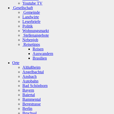
Youtube TV
Gesellschaft
Gemeinde
Landwirte
Leserbriefe
Politik
Wohnungsmarkt
Stellenangebote
Nebenjob
Reisetipps
Reisen
Auswandern
Brasilien
Orte
Altlußheim
Angelbachtal
Ansbach
Autobahn
Bad Schönborn
Bayern
Baiertal
Bammental
Bergstrasse
Berlin
Bruchsal