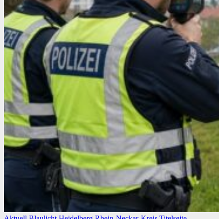
Aktuell
Blaulicht
Heidelberg
Rhein-Neckar-Kreis
Titelseite