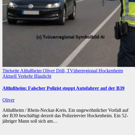
Titelseite
Altlußheim
Oliver Döll, TVüberregional
Hockenheim
Aktuell
Verkehr
Blaulicht
Altlußheim: Falscher Polizist stoppt Autofahrer auf der B39
Oliver
Altlußheim / Rhein-Neckar-Kreis. Ein ungewöhnlicher Vorfall auf
der B39 beschäftigt derzeit das Polizeirevier Hockenheim. Ein 52-
jähriger Mann soll sich am…