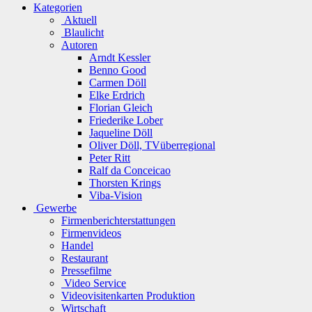
Kategorien
Aktuell
Blaulicht
Autoren
Arndt Kessler
Benno Good
Carmen Döll
Elke Erdrich
Florian Gleich
Friederike Lober
Jaqueline Döll
Oliver Döll, TVüberregional
Peter Ritt
Ralf da Conceicao
Thorsten Krings
Viba-Vision
Gewerbe
Firmenberichterstattungen
Firmenvideos
Handel
Restaurant
Pressefilme
Video Service
Videovisitenkarten Produktion
Wirtschaft