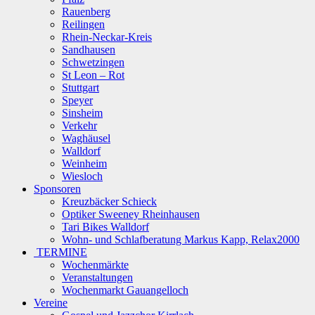
Rauenberg
Reilingen
Rhein-Neckar-Kreis
Sandhausen
Schwetzingen
St Leon – Rot
Stuttgart
Speyer
Sinsheim
Verkehr
Waghäusel
Walldorf
Weinheim
Wiesloch
Sponsoren
Kreuzbäcker Schieck
Optiker Sweeney Rheinhausen
Tari Bikes Walldorf
Wohn- und Schlafberatung Markus Kapp, Relax2000
TERMINE
Wochenmärkte
Veranstaltungen
Wochenmarkt Gauangelloch
Vereine