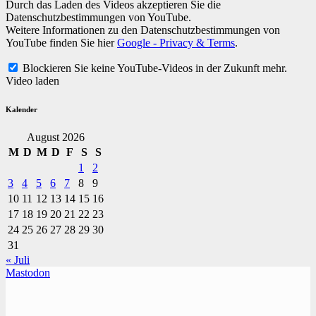
Durch das Laden des Videos akzeptieren Sie die
Datenschutzbestimmungen von YouTube.
Weitere Informationen zu den Datenschutzbestimmungen von
YouTube finden Sie hier
Google - Privacy & Terms
.
Blockieren Sie keine YouTube-Videos in der Zukunft mehr.
Video laden
Kalender
August 2026
M
D
M
D
F
S
S
1
2
3
4
5
6
7
8
9
10
11
12
13
14
15
16
17
18
19
20
21
22
23
24
25
26
27
28
29
30
31
« Juli
Mastodon
TVüberregional