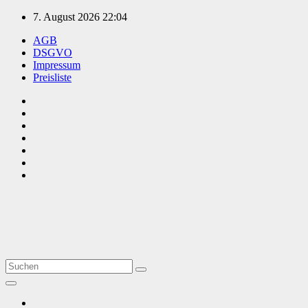
Zum
7. August 2026
22:04
Inhalt
AGB
springen
DSGVO
Impressum
Preisliste
TVüberregional
Onlinezeitung, PR - Videopoduktionen