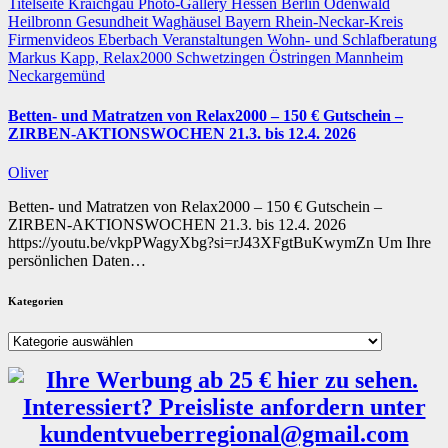
Titelseite
Kraichgau
Photo-Gallery
Hessen
Berlin
Odenwald
Heilbronn
Gesundheit
Waghäusel
Bayern
Rhein-Neckar-Kreis
Firmenvideos
Eberbach
Veranstaltungen
Wohn- und Schlafberatung
Markus Kapp, Relax2000
Schwetzingen
Östringen
Mannheim
Neckargemünd
Betten- und Matratzen von Relax2000 – 150 € Gutschein –
ZIRBEN-AKTIONSWOCHEN 21.3. bis 12.4. 2026
Oliver
Betten- und Matratzen von Relax2000 – 150 € Gutschein –
ZIRBEN-AKTIONSWOCHEN 21.3. bis 12.4. 2026
https://youtu.be/vkpPWagyXbg?si=rJ43XFgtBuKwymZn Um Ihre
persönlichen Daten…
Kategorien
Kategorien