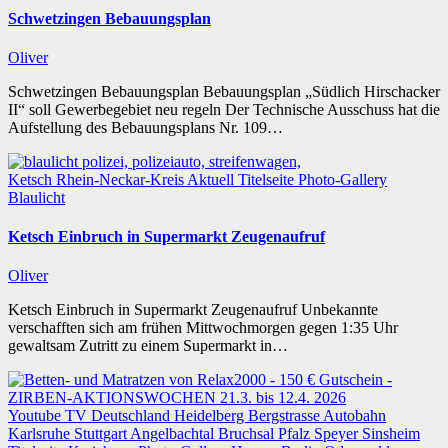
Schwetzingen Bebauungsplan
Oliver
Schwetzingen Bebauungsplan Bebauungsplan „Südlich Hirschacker
II“ soll Gewerbegebiet neu regeln Der Technische Ausschuss hat die
Aufstellung des Bebauungsplans Nr. 109…
Ketsch
Rhein-Neckar-Kreis
Aktuell
Titelseite
Photo-Gallery
Blaulicht
Ketsch Einbruch in Supermarkt Zeugenaufruf
Oliver
Ketsch Einbruch in Supermarkt Zeugenaufruf Unbekannte
verschafften sich am frühen Mittwochmorgen gegen 1:35 Uhr
gewaltsam Zutritt zu einem Supermarkt in…
Youtube TV
Deutschland
Heidelberg
Bergstrasse
Autobahn
Karlsruhe
Stuttgart
Angelbachtal
Bruchsal
Pfalz
Speyer
Sinsheim