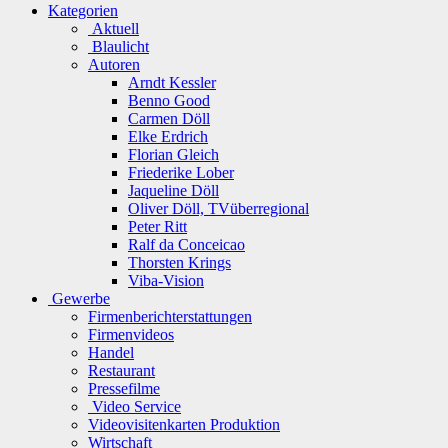
Kategorien
Aktuell
Blaulicht
Autoren
Arndt Kessler
Benno Good
Carmen Döll
Elke Erdrich
Florian Gleich
Friederike Lober
Jaqueline Döll
Oliver Döll, TVüberregional
Peter Ritt
Ralf da Conceicao
Thorsten Krings
Viba-Vision
Gewerbe
Firmenberichterstattungen
Firmenvideos
Handel
Restaurant
Pressefilme
Video Service
Videovisitenkarten Produktion
Wirtschaft