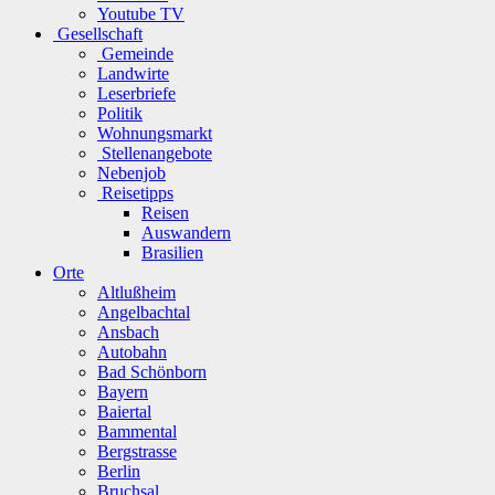
Youtube TV
Gesellschaft
Gemeinde
Landwirte
Leserbriefe
Politik
Wohnungsmarkt
Stellenangebote
Nebenjob
Reisetipps
Reisen
Auswandern
Brasilien
Orte
Altlußheim
Angelbachtal
Ansbach
Autobahn
Bad Schönborn
Bayern
Baiertal
Bammental
Bergstrasse
Berlin
Bruchsal