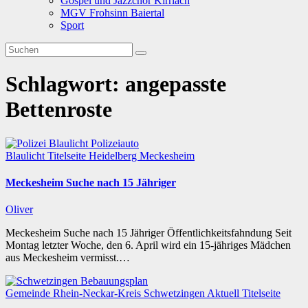
Gospel und Jazzchor Kirrlach
MGV Frohsinn Baiertal
Sport
Schlagwort:
angepasste
Bettenroste
Blaulicht
Titelseite
Heidelberg
Meckesheim
Meckesheim Suche nach 15 Jähriger
Oliver
Meckesheim Suche nach 15 Jähriger Öffentlichkeitsfahndung Seit
Montag letzter Woche, den 6. April wird ein 15-jähriges Mädchen
aus Meckesheim vermisst.…
Gemeinde
Rhein-Neckar-Kreis
Schwetzingen
Aktuell
Titelseite