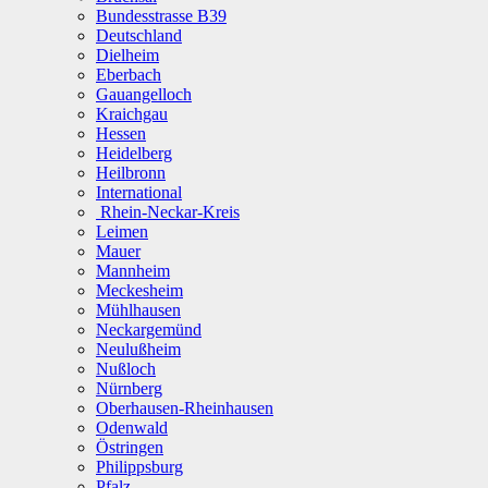
Bundesstrasse B39
Deutschland
Dielheim
Eberbach
Gauangelloch
Kraichgau
Hessen
Heidelberg
Heilbronn
International
Rhein-Neckar-Kreis
Leimen
Mauer
Mannheim
Meckesheim
Mühlhausen
Neckargemünd
Neulußheim
Nußloch
Nürnberg
Oberhausen-Rheinhausen
Odenwald
Östringen
Philippsburg
Pfalz