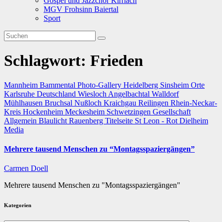
Gospel und Jazzchor Kirrlach
MGV Frohsinn Baiertal
Sport
Schlagwort:
Frieden
Mannheim
Bammental
Photo-Gallery
Heidelberg
Sinsheim
Orte
Karlsruhe
Deutschland
Wiesloch
Angelbachtal
Walldorf
Mühlhausen
Bruchsal
Nußloch
Kraichgau
Reilingen
Rhein-Neckar-
Kreis
Hockenheim
Meckesheim
Schwetzingen
Gesellschaft
Allgemein
Blaulicht
Rauenberg
Titelseite
St Leon - Rot
Dielheim
Media
Mehrere tausend Menschen zu “Montagsspaziergängen”
Carmen Doell
Mehrere tausend Menschen zu "Montagsspaziergängen"
Kategorien