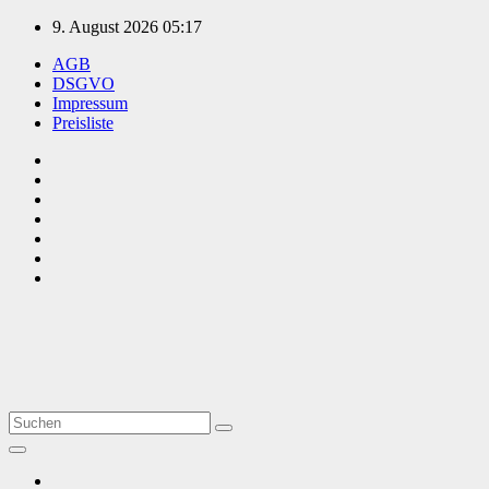
Zum
9. August 2026
05:17
Inhalt
AGB
springen
DSGVO
Impressum
Preisliste
TVüberregional
Onlinezeitung, PR - Videopoduktionen