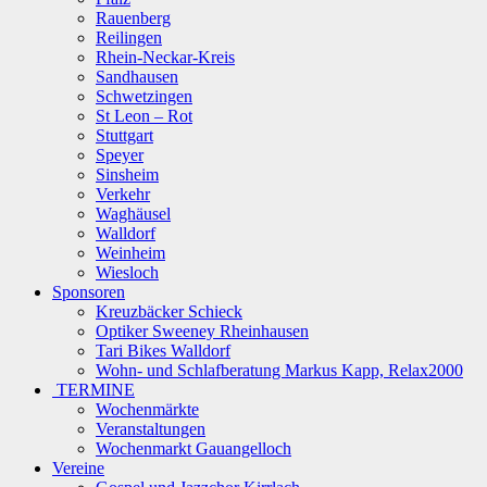
Rauenberg
Reilingen
Rhein-Neckar-Kreis
Sandhausen
Schwetzingen
St Leon – Rot
Stuttgart
Speyer
Sinsheim
Verkehr
Waghäusel
Walldorf
Weinheim
Wiesloch
Sponsoren
Kreuzbäcker Schieck
Optiker Sweeney Rheinhausen
Tari Bikes Walldorf
Wohn- und Schlafberatung Markus Kapp, Relax2000
TERMINE
Wochenmärkte
Veranstaltungen
Wochenmarkt Gauangelloch
Vereine