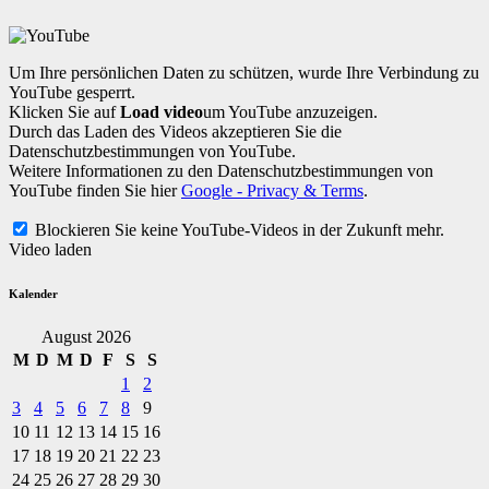
Um Ihre persönlichen Daten zu schützen, wurde Ihre Verbindung zu
YouTube gesperrt.
Klicken Sie auf
Load video
um YouTube anzuzeigen.
Durch das Laden des Videos akzeptieren Sie die
Datenschutzbestimmungen von YouTube.
Weitere Informationen zu den Datenschutzbestimmungen von
YouTube finden Sie hier
Google - Privacy & Terms
.
Blockieren Sie keine YouTube-Videos in der Zukunft mehr.
Video laden
Kalender
August 2026
M
D
M
D
F
S
S
1
2
3
4
5
6
7
8
9
10
11
12
13
14
15
16
17
18
19
20
21
22
23
24
25
26
27
28
29
30