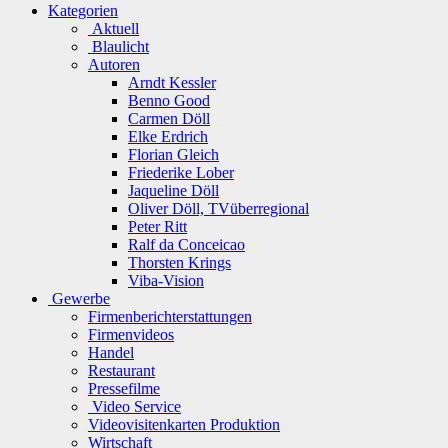
Kategorien
Aktuell
Blaulicht
Autoren
Arndt Kessler
Benno Good
Carmen Döll
Elke Erdrich
Florian Gleich
Friederike Lober
Jaqueline Döll
Oliver Döll, TVüberregional
Peter Ritt
Ralf da Conceicao
Thorsten Krings
Viba-Vision
Gewerbe
Firmenberichterstattungen
Firmenvideos
Handel
Restaurant
Pressefilme
Video Service
Videovisitenkarten Produktion
Wirtschaft