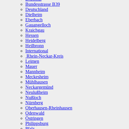
Bundesstrasse B39
Deutschland
Dielheim
Eberbach
Gauangelloch
Kraichgau
Hessen
Heidelberg
Heilbronn
International
Rhein-Neckar-Kreis
Leimen
Mauer
Mannheim
Meckesheim
Mühlhausen
Neckargemünd
Neulußheim
Nußloch
Nürnberg
Oberhausen-Rheinhausen
Odenwald
Östringen
Philippsburg
Pfalz