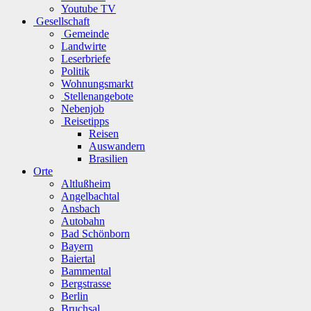
Youtube TV
Gesellschaft
Gemeinde
Landwirte
Leserbriefe
Politik
Wohnungsmarkt
Stellenangebote
Nebenjob
Reisetipps
Reisen
Auswandern
Brasilien
Orte
Altlußheim
Angelbachtal
Ansbach
Autobahn
Bad Schönborn
Bayern
Baiertal
Bammental
Bergstrasse
Berlin
Bruchsal