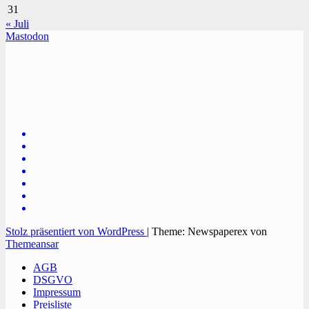
31
« Juli
Mastodon
TVüberregional
Onlinezeitung, PR - Videopoduktionen
Stolz präsentiert von WordPress
|
Theme: Newspaperex von
Themeansar
AGB
DSGVO
Impressum
Preisliste