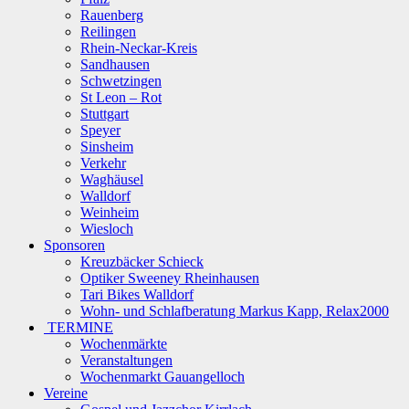
Rauenberg
Reilingen
Rhein-Neckar-Kreis
Sandhausen
Schwetzingen
St Leon – Rot
Stuttgart
Speyer
Sinsheim
Verkehr
Waghäusel
Walldorf
Weinheim
Wiesloch
Sponsoren
Kreuzbäcker Schieck
Optiker Sweeney Rheinhausen
Tari Bikes Walldorf
Wohn- und Schlafberatung Markus Kapp, Relax2000
TERMINE
Wochenmärkte
Veranstaltungen
Wochenmarkt Gauangelloch
Vereine