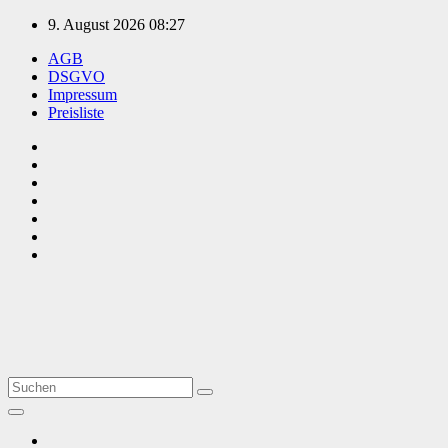
Zum
9. August 2026
08:27
Inhalt
AGB
springen
DSGVO
Impressum
Preisliste
TVüberregional
Onlinezeitung, PR - Videopoduktionen