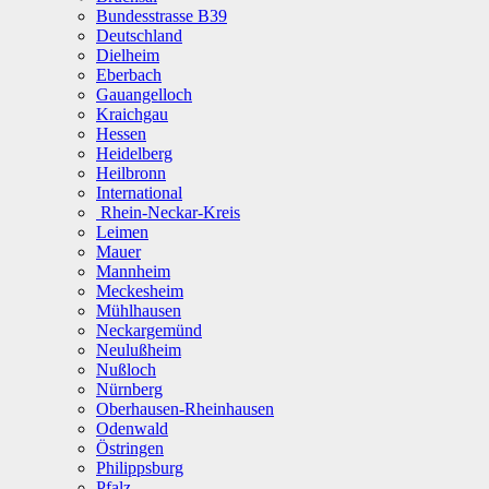
Bundesstrasse B39
Deutschland
Dielheim
Eberbach
Gauangelloch
Kraichgau
Hessen
Heidelberg
Heilbronn
International
Rhein-Neckar-Kreis
Leimen
Mauer
Mannheim
Meckesheim
Mühlhausen
Neckargemünd
Neulußheim
Nußloch
Nürnberg
Oberhausen-Rheinhausen
Odenwald
Östringen
Philippsburg
Pfalz