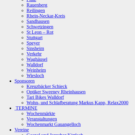
Rauenberg
Reilingen
Rhein-Neckar-Kreis
Sandhausen
Schwetzingen
St Leon – Rot
Stuttgart
Speyer
Sinsheim
Verkehr
Waghäusel
Walldorf
Weinheim
Wiesloch
Sponsoren
Kreuzbäcker Schieck
Optiker Sweeney Rheinhausen
Tari Bikes Walldorf
Wohn- und Schlafberatung Markus Kapp, Relax2000
TERMINE
Wochenmärkte
Veranstaltungen
Wochenmarkt Gauangelloch
Vereine