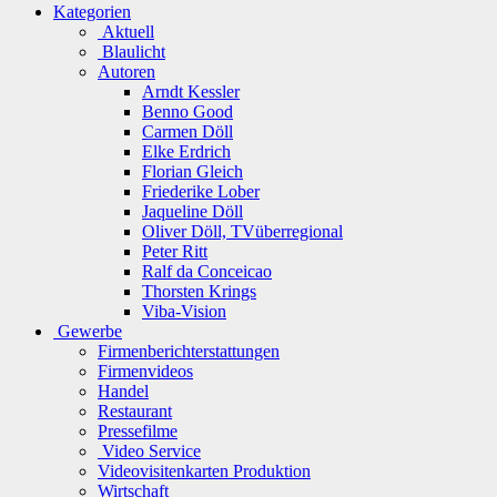
Kategorien
Aktuell
Blaulicht
Autoren
Arndt Kessler
Benno Good
Carmen Döll
Elke Erdrich
Florian Gleich
Friederike Lober
Jaqueline Döll
Oliver Döll, TVüberregional
Peter Ritt
Ralf da Conceicao
Thorsten Krings
Viba-Vision
Gewerbe
Firmenberichterstattungen
Firmenvideos
Handel
Restaurant
Pressefilme
Video Service
Videovisitenkarten Produktion
Wirtschaft