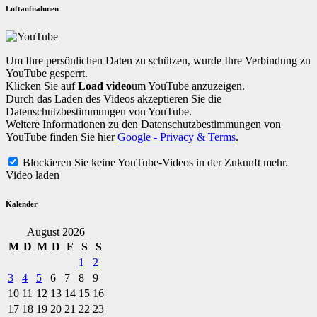
Luftaufnahmen
Um Ihre persönlichen Daten zu schützen, wurde Ihre Verbindung zu
YouTube gesperrt.
Klicken Sie auf
Load video
um YouTube anzuzeigen.
Durch das Laden des Videos akzeptieren Sie die
Datenschutzbestimmungen von YouTube.
Weitere Informationen zu den Datenschutzbestimmungen von
YouTube finden Sie hier
Google - Privacy & Terms
.
Blockieren Sie keine YouTube-Videos in der Zukunft mehr.
Video laden
Kalender
August 2026
M
D
M
D
F
S
S
1
2
3
4
5
6
7
8
9
10
11
12
13
14
15
16
17
18
19
20
21
22
23