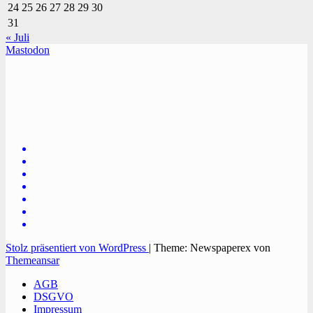
24
25
26
27
28
29
30
31
« Juli
Mastodon
TVüberregional
Onlinezeitung, PR - Videopoduktionen
Stolz präsentiert von WordPress
|
Theme: Newspaperex von
Themeansar
AGB
DSGVO
Impressum