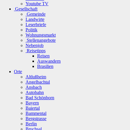
Youtube TV
Gesellschaft
Gemeinde
Landwirte
Leserbriefe
Politik
Wohnungsmarkt
Stellenangebote
Nebenjob
Reisetipps
Reisen
Auswandern
Brasilien
Orte
Altlußheim
Angelbachtal
Ansbach
Autobahn
Bad Schönborn
Bayern
Baiertal
Bammental
Bergstrasse
Berlin
Bruchsal