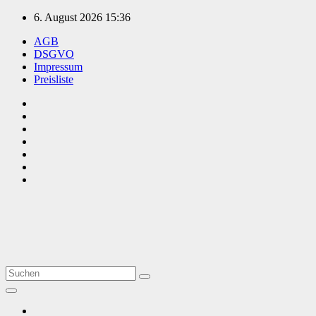
Zum
6. August 2026
15:36
Inhalt
AGB
springen
DSGVO
Impressum
Preisliste
TVüberregional
Onlinezeitung, PR - Videopoduktionen