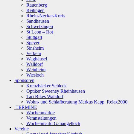
Rauenberg
Reilingen
Rhein-Neckar-Kreis
Sandhausen
Schwetzingen
St Leon – Rot
Stuttgart
Speyer
Sinsheim
Verkehr
Waghäusel
Walldorf
Weinheim
Wiesloch
Sponsoren
Kreuzbäcker Schieck
Optiker Sweeney Rheinhausen
Tari Bikes Walldorf
Wohn- und Schlafberatung Markus Kapp, Relax2000
TERMINE
Wochenmärkte
Veranstaltungen
Wochenmarkt Gauangelloch
Vereine