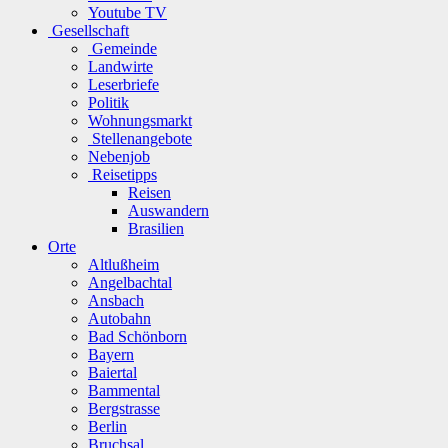
Youtube TV
Gesellschaft
Gemeinde
Landwirte
Leserbriefe
Politik
Wohnungsmarkt
Stellenangebote
Nebenjob
Reisetipps
Reisen
Auswandern
Brasilien
Orte
Altlußheim
Angelbachtal
Ansbach
Autobahn
Bad Schönborn
Bayern
Baiertal
Bammental
Bergstrasse
Berlin
Bruchsal