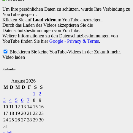
Um Ihre persönlichen Daten zu schützen, wurde Ihre Verbindung zu
YouTube gesperrt.
Klicken Sie auf
Load video
um YouTube anzuzeigen.
Durch das Laden des Videos akzeptieren Sie die
Datenschutzbestimmungen von YouTube.
Weitere Informationen zu den Datenschutzbestimmungen von
YouTube finden Sie hier
Google - Privacy & Terms
.
Blockieren Sie keine YouTube-Videos in der Zukunft mehr.
Video laden
Kalender
August 2026
M
D
M
D
F
S
S
1
2
3
4
5
6
7
8
9
10
11
12
13
14
15
16
17
18
19
20
21
22
23
24
25
26
27
28
29
30
31
« Juli