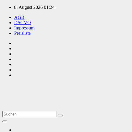
Zum
8. August 2026
01:24
Inhalt
AGB
springen
DSGVO
Impressum
Preisliste
TVüberregional
Onlinezeitung, PR - Videopoduktionen