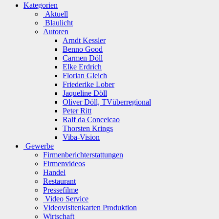
Kategorien
Aktuell
Blaulicht
Autoren
Arndt Kessler
Benno Good
Carmen Döll
Elke Erdrich
Florian Gleich
Friederike Lober
Jaqueline Döll
Oliver Döll, TVüberregional
Peter Ritt
Ralf da Conceicao
Thorsten Krings
Viba-Vision
Gewerbe
Firmenberichterstattungen
Firmenvideos
Handel
Restaurant
Pressefilme
Video Service
Videovisitenkarten Produktion
Wirtschaft