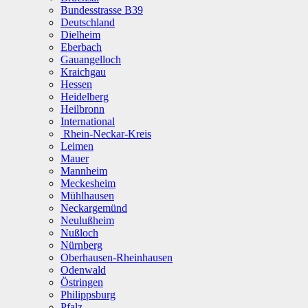
Bundesstrasse B39
Deutschland
Dielheim
Eberbach
Gauangelloch
Kraichgau
Hessen
Heidelberg
Heilbronn
International
Rhein-Neckar-Kreis
Leimen
Mauer
Mannheim
Meckesheim
Mühlhausen
Neckargemünd
Neulußheim
Nußloch
Nürnberg
Oberhausen-Rheinhausen
Odenwald
Östringen
Philippsburg
Pfalz