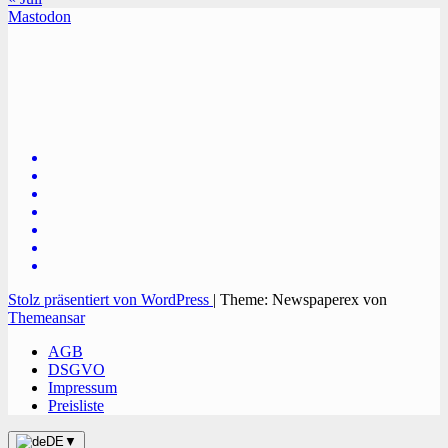
Mastodon
TVüberregional
Onlinezeitung, PR - Videopoduktionen
Stolz präsentiert von WordPress
|
Theme: Newspaperex von
Themeansar
AGB
DSGVO
Impressum
Preisliste
DE
▼