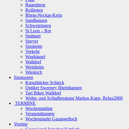
Rauenberg
Reilingen
Rhein-Neckar-Kreis
Sandhausen
Schwetzingen
St Leon – Rot
Stuttgart
Speyer
Sinsheim
Verkehr
Waghäusel
Walldorf
Weinheim
Wiesloch
Sponsoren
Kreuzbäcker Schieck
Optiker Sweeney Rheinhausen
Tari Bikes Walldorf
Wohn- und Schlafberatung Markus Kapp, Relax2000
TERMINE
Wochenmärkte
Veranstaltungen
Wochenmarkt Gauangelloch
Vereine