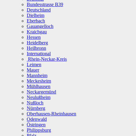
Bundesstrasse B39
Deutschland
Dielheim
Eberbach
Gauangelloch
Kraichgau
Hessen
Heidelberg
Heilbronn
International
Rhein-Neckar-Kreis
Leimen
Mauer
Mannheim
Meckesheim
Mühlhausen
Neckargemünd
Neulußheim
Nußloch
Nürnberg
Oberhausen-Rheinhausen
Odenwald
Östringen
Philippsburg
Pfalz