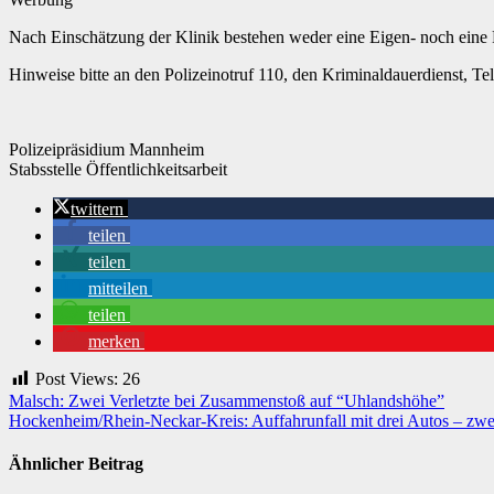
Nach Einschätzung der Klinik bestehen weder eine Eigen- noch eine
Hinweise bitte an den Polizeinotruf 110, den Kriminaldauerdienst, Te
Polizeipräsidium Mannheim
Stabsstelle Öffentlichkeitsarbeit
twittern
teilen
teilen
mitteilen
teilen
merken
Post Views:
26
Beitragsnavigation
Malsch: Zwei Verletzte bei Zusammenstoß auf “Uhlandshöhe”
Hockenheim/Rhein-Neckar-Kreis: Auffahrunfall mit drei Autos – zwei 
Ähnlicher Beitrag