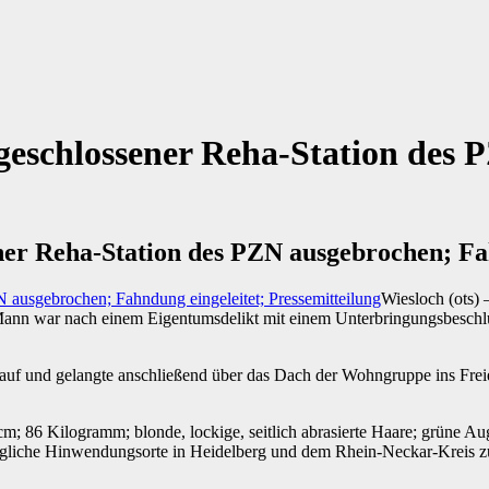
 geschlossener Reha-Station de
ner Reha-Station des PZN ausgebrochen; Fah
Wiesloch (ots) 
ann war nach einem Eigentumsdelikt mit einem Unterbringungsbeschlus
r auf und gelangte anschließend über das Dach der Wohngruppe ins Frei
cm; 86 Kilogramm; blonde, lockige, seitlich abrasierte Haare; grüne Au
 mögliche Hinwendungsorte in Heidelberg und dem Rhein-Neckar-Kreis z