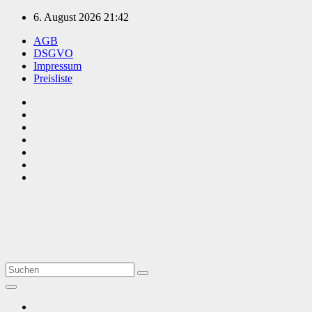
Zum
6. August 2026
21:42
Inhalt
AGB
springen
DSGVO
Impressum
Preisliste
TVüberregional
Onlinezeitung, PR - Videopoduktionen