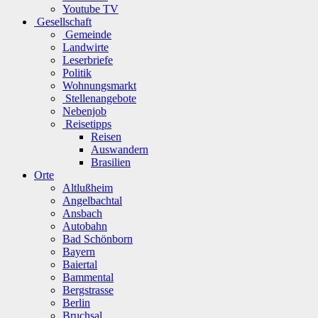
Youtube TV
Gesellschaft
Gemeinde
Landwirte
Leserbriefe
Politik
Wohnungsmarkt
Stellenangebote
Nebenjob
Reisetipps
Reisen
Auswandern
Brasilien
Orte
Altlußheim
Angelbachtal
Ansbach
Autobahn
Bad Schönborn
Bayern
Baiertal
Bammental
Bergstrasse
Berlin
Bruchsal