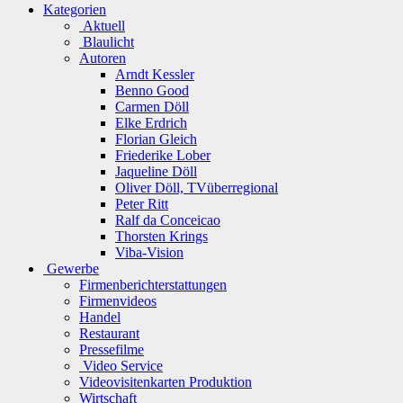
Kategorien
Aktuell
Blaulicht
Autoren
Arndt Kessler
Benno Good
Carmen Döll
Elke Erdrich
Florian Gleich
Friederike Lober
Jaqueline Döll
Oliver Döll, TVüberregional
Peter Ritt
Ralf da Conceicao
Thorsten Krings
Viba-Vision
Gewerbe
Firmenberichterstattungen
Firmenvideos
Handel
Restaurant
Pressefilme
Video Service
Videovisitenkarten Produktion
Wirtschaft