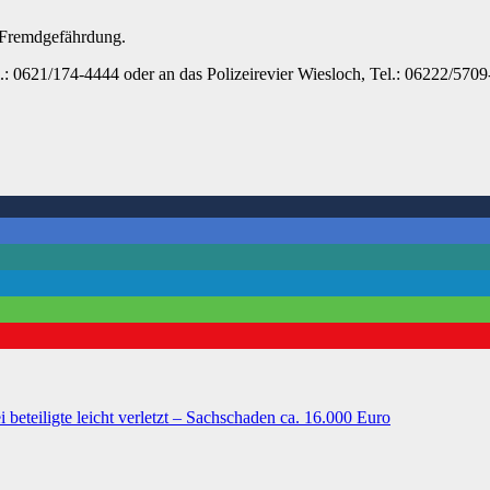
 Fremdgefährdung.
l.: 0621/174-4444 oder an das Polizeirevier Wiesloch, Tel.: 06222/5709
beteiligte leicht verletzt – Sachschaden ca. 16.000 Euro