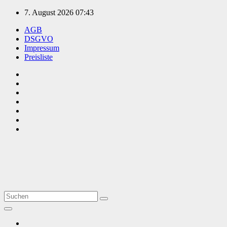
Zum
7. August 2026
07:43
Inhalt
AGB
springen
DSGVO
Impressum
Preisliste
TVüberregional
Onlinezeitung, PR - Videopoduktionen