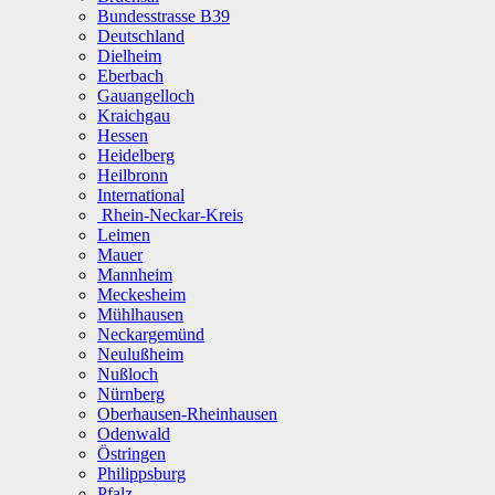
Bundesstrasse B39
Deutschland
Dielheim
Eberbach
Gauangelloch
Kraichgau
Hessen
Heidelberg
Heilbronn
International
Rhein-Neckar-Kreis
Leimen
Mauer
Mannheim
Meckesheim
Mühlhausen
Neckargemünd
Neulußheim
Nußloch
Nürnberg
Oberhausen-Rheinhausen
Odenwald
Östringen
Philippsburg
Pfalz