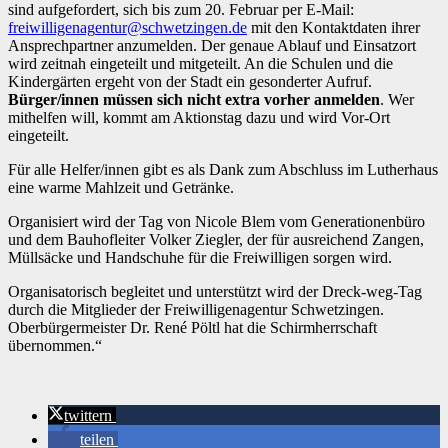
sind aufgefordert, sich bis zum 20. Februar per E-Mail:
freiwilligenag
entur@schwetzingen.de
mit den Kontaktdaten ihrer
Ansprechpartner anzumelden. Der genaue Ablauf und Einsatzort
wird zeitnah eingeteilt und mitgeteilt. An die Schulen und die
Kindergärten ergeht von der Stadt ein gesonderter Aufruf.
Bürger/innen müssen sich nicht extra vorher anmelden
. Wer
mithelfen will, kommt am Aktionstag dazu und wird Vor-Ort
eingeteilt.
Für alle Helfer/innen gibt es als Dank zum Abschluss im Lutherhaus
eine warme Mahlzeit und Getränke.
Organisiert wird der Tag von Nicole Blem vom Generationenbüro
und dem Bauhofleiter Volker Ziegler, der für ausreichend Zangen,
Müllsäcke und Handschuhe für die Freiwilligen sorgen wird.
Organisatorisch begleitet und unterstützt wird der Dreck-weg-Tag
durch die Mitglieder der Freiwilligenagentur Schwetzingen.
Oberbürgermeister Dr. René Pöltl hat die Schirmherrschaft
übernommen.“
twittern
teilen