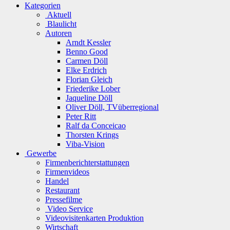
Kategorien
Aktuell
Blaulicht
Autoren
Arndt Kessler
Benno Good
Carmen Döll
Elke Erdrich
Florian Gleich
Friederike Lober
Jaqueline Döll
Oliver Döll, TVüberregional
Peter Ritt
Ralf da Conceicao
Thorsten Krings
Viba-Vision
Gewerbe
Firmenberichterstattungen
Firmenvideos
Handel
Restaurant
Pressefilme
Video Service
Videovisitenkarten Produktion
Wirtschaft