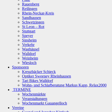
Rauenberg
Reilingen
Rhein-Neckar-Kreis
Sandhausen
Schwetzingen
St Leon – Rot
Stuttgart
Speyer
Sinsheim
Verkehr
Waghäusel
Walldorf
Weinheim
Wiesloch
Sponsoren
Kreuzbäcker Schieck
Optiker Sweeney Rheinhausen
Tari Bikes Walldorf
Wohn- und Schlafberatung Markus Kapp, Relax2000
TERMINE
Wochenmärkte
Veranstaltungen
Wochenmarkt Gauangelloch
Vereine