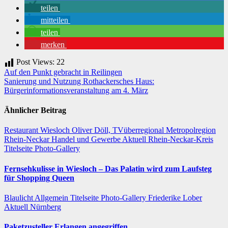
teilen
mitteilen
teilen
merken
Post Views:
22
Beitragsnavigation
Auf den Punkt gebracht in Reilingen
Sanierung und Nutzung Rothackersches Haus:
Bürgerinformationsveranstaltung am 4. März
Ähnlicher Beitrag
Restaurant
Wiesloch
Oliver Döll, TVüberregional
Metropolregion
Rhein-Neckar Handel und Gewerbe
Aktuell
Rhein-Neckar-Kreis
Titelseite
Photo-Gallery
Fernsehkulisse in Wiesloch – Das Palatin wird zum Laufsteg
für Shopping Queen
Blaulicht
Allgemein
Titelseite
Photo-Gallery
Friederike Lober
Aktuell
Nürnberg
Paketzusteller Erlangen angegriffen