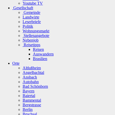
Youtube TV
Gesellschaft
Gemeinde
Landwirte
Leserbriefe
Politik
Wohnungsmarkt
Stellenangebote
Nebenjob
Reisetipps
Reisen
Auswandern
Brasilien
Orte
Altlußheim
Angelbachtal
Ansbach
Autobahn
Bad Schönborn
Bayern
Baiertal
Bammental
Bergstrasse
Berlin
Bruchsal