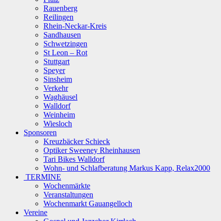
Rauenberg
Reilingen
Rhein-Neckar-Kreis
Sandhausen
Schwetzingen
St Leon – Rot
Stuttgart
Speyer
Sinsheim
Verkehr
Waghäusel
Walldorf
Weinheim
Wiesloch
Sponsoren
Kreuzbäcker Schieck
Optiker Sweeney Rheinhausen
Tari Bikes Walldorf
Wohn- und Schlafberatung Markus Kapp, Relax2000
TERMINE
Wochenmärkte
Veranstaltungen
Wochenmarkt Gauangelloch
Vereine