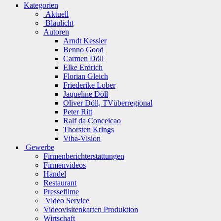
Kategorien
Aktuell
Blaulicht
Autoren
Arndt Kessler
Benno Good
Carmen Döll
Elke Erdrich
Florian Gleich
Friederike Lober
Jaqueline Döll
Oliver Döll, TVüberregional
Peter Ritt
Ralf da Conceicao
Thorsten Krings
Viba-Vision
Gewerbe
Firmenberichterstattungen
Firmenvideos
Handel
Restaurant
Pressefilme
Video Service
Videovisitenkarten Produktion
Wirtschaft