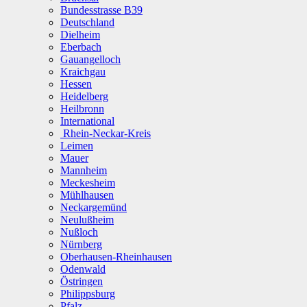
Bundesstrasse B39
Deutschland
Dielheim
Eberbach
Gauangelloch
Kraichgau
Hessen
Heidelberg
Heilbronn
International
Rhein-Neckar-Kreis
Leimen
Mauer
Mannheim
Meckesheim
Mühlhausen
Neckargemünd
Neulußheim
Nußloch
Nürnberg
Oberhausen-Rheinhausen
Odenwald
Östringen
Philippsburg
Pfalz