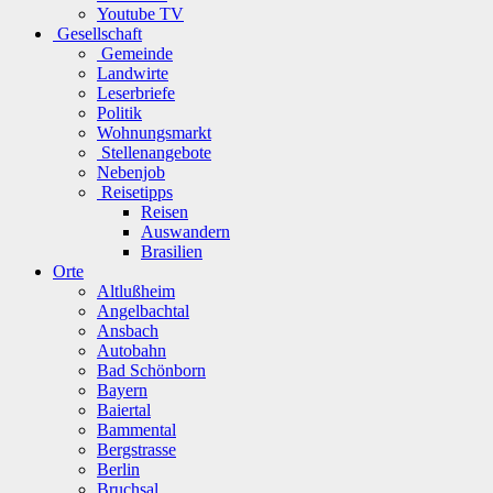
Youtube TV
Gesellschaft
Gemeinde
Landwirte
Leserbriefe
Politik
Wohnungsmarkt
Stellenangebote
Nebenjob
Reisetipps
Reisen
Auswandern
Brasilien
Orte
Altlußheim
Angelbachtal
Ansbach
Autobahn
Bad Schönborn
Bayern
Baiertal
Bammental
Bergstrasse
Berlin
Bruchsal