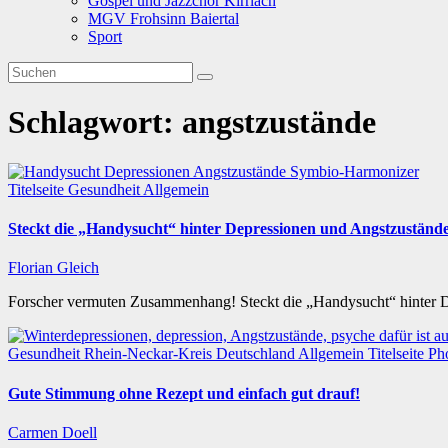
Gospel und Jazzchor Kirrlach
MGV Frohsinn Baiertal
Sport
Schlagwort:
angstzustände
Titelseite
Gesundheit
Allgemein
Steckt die „Handysucht“ hinter Depressionen und Angstzuständ
Florian Gleich
Forscher vermuten Zusammenhang! Steckt die „Handysucht“ hinter 
Gesundheit
Rhein-Neckar-Kreis
Deutschland
Allgemein
Titelseite
Ph
Gute Stimmung ohne Rezept und einfach gut drauf!
Carmen Doell