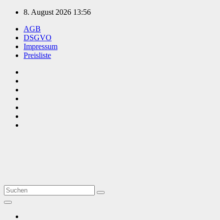
Zum
8. August 2026
13:56
Inhalt
AGB
springen
DSGVO
Impressum
Preisliste
TVüberregional
Onlinezeitung, PR - Videopoduktionen