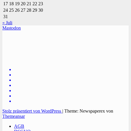
17
18
19
20
21
22
23
24
25
26
27
28
29
30
31
« Juli
Mastodon
TVüberregional
Onlinezeitung, PR - Videopoduktionen
Stolz präsentiert von WordPress
|
Theme: Newspaperex von
Themeansar
AGB