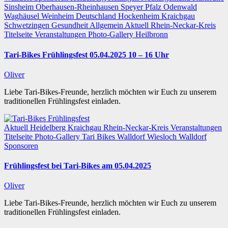
Sinsheim
Oberhausen-Rheinhausen
Speyer
Pfalz
Odenwald
Waghäusel
Weinheim
Deutschland
Hockenheim
Kraichgau
Schwetzingen
Gesundheit
Allgemein
Aktuell
Rhein-Neckar-Kreis
Titelseite
Veranstaltungen
Photo-Gallery
Heilbronn
Tari-Bikes Frühlingsfest 05.04.2025 10 – 16 Uhr
Oliver
Liebe Tari-Bikes-Freunde, herzlich möchten wir Euch zu unserem
traditionellen Frühlingsfest einladen.
Aktuell
Heidelberg
Kraichgau
Rhein-Neckar-Kreis
Veranstaltungen
Titelseite
Photo-Gallery
Tari Bikes Walldorf
Wiesloch
Walldorf
Sponsoren
Frühlingsfest bei Tari-Bikes am 05.04.2025
Oliver
Liebe Tari-Bikes-Freunde, herzlich möchten wir Euch zu unserem
traditionellen Frühlingsfest einladen.