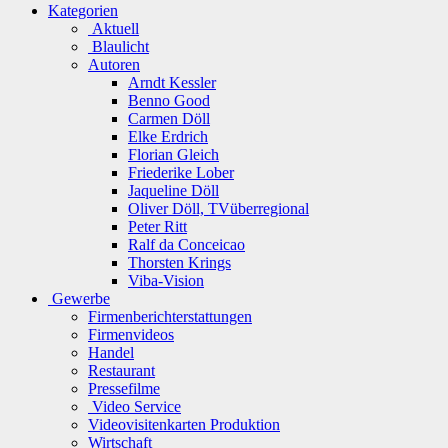
Kategorien
Aktuell
Blaulicht
Autoren
Arndt Kessler
Benno Good
Carmen Döll
Elke Erdrich
Florian Gleich
Friederike Lober
Jaqueline Döll
Oliver Döll, TVüberregional
Peter Ritt
Ralf da Conceicao
Thorsten Krings
Viba-Vision
Gewerbe
Firmenberichterstattungen
Firmenvideos
Handel
Restaurant
Pressefilme
Video Service
Videovisitenkarten Produktion
Wirtschaft