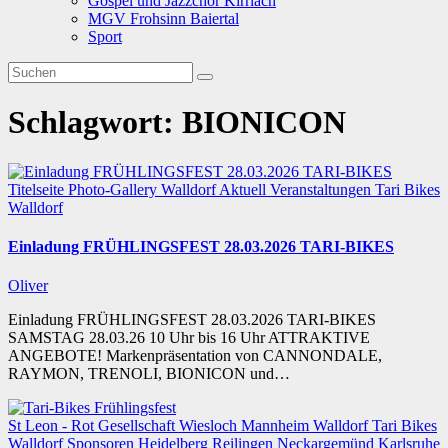
Gospel und Jazzchor Kirrlach
MGV Frohsinn Baiertal
Sport
Schlagwort:
BIONICON
Titelseite
Photo-Gallery
Walldorf
Aktuell
Veranstaltungen
Tari Bikes
Walldorf
Einladung FRÜHLINGSFEST 28.03.2026 TARI-BIKES
Oliver
Einladung FRÜHLINGSFEST 28.03.2026 TARI-BIKES
SAMSTAG 28.03.26 10 Uhr bis 16 Uhr ATTRAKTIVE
ANGEBOTE! Markenpräsentation von CANNONDALE,
RAYMON, TRENOLI, BIONICON und…
St Leon - Rot
Gesellschaft
Wiesloch
Mannheim
Walldorf
Tari Bikes
Walldorf
Sponsoren
Heidelberg
Reilingen
Neckargemünd
Karlsruhe