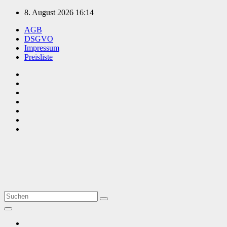
Zum
8. August 2026
16:14
Inhalt
AGB
springen
DSGVO
Impressum
Preisliste
TVüberregional
Onlinezeitung, PR - Videopoduktionen