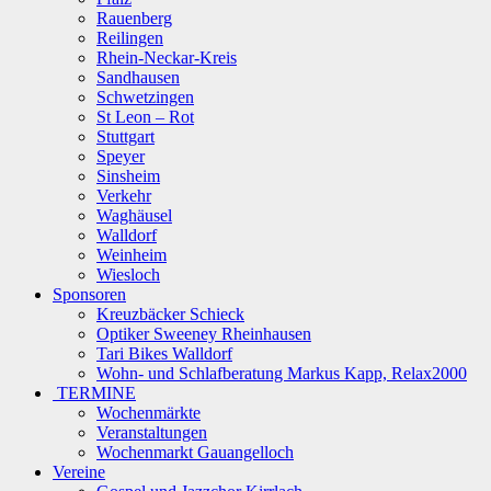
Rauenberg
Reilingen
Rhein-Neckar-Kreis
Sandhausen
Schwetzingen
St Leon – Rot
Stuttgart
Speyer
Sinsheim
Verkehr
Waghäusel
Walldorf
Weinheim
Wiesloch
Sponsoren
Kreuzbäcker Schieck
Optiker Sweeney Rheinhausen
Tari Bikes Walldorf
Wohn- und Schlafberatung Markus Kapp, Relax2000
TERMINE
Wochenmärkte
Veranstaltungen
Wochenmarkt Gauangelloch
Vereine