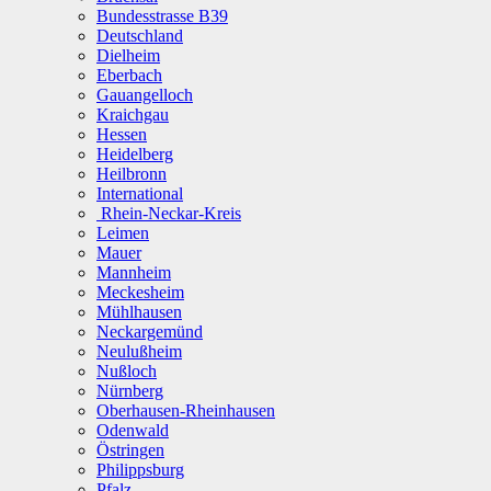
Bundesstrasse B39
Deutschland
Dielheim
Eberbach
Gauangelloch
Kraichgau
Hessen
Heidelberg
Heilbronn
International
Rhein-Neckar-Kreis
Leimen
Mauer
Mannheim
Meckesheim
Mühlhausen
Neckargemünd
Neulußheim
Nußloch
Nürnberg
Oberhausen-Rheinhausen
Odenwald
Östringen
Philippsburg
Pfalz