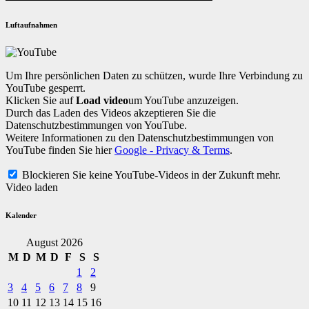
Luftaufnahmen
Um Ihre persönlichen Daten zu schützen, wurde Ihre Verbindung zu
YouTube gesperrt.
Klicken Sie auf
Load video
um YouTube anzuzeigen.
Durch das Laden des Videos akzeptieren Sie die
Datenschutzbestimmungen von YouTube.
Weitere Informationen zu den Datenschutzbestimmungen von
YouTube finden Sie hier
Google - Privacy & Terms
.
Blockieren Sie keine YouTube-Videos in der Zukunft mehr.
Video laden
Kalender
August 2026
M
D
M
D
F
S
S
1
2
3
4
5
6
7
8
9
10
11
12
13
14
15
16