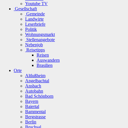
Youtube TV
Gesellschaft
Gemeinde
Landwirte
Leserbriefe
Politik
Wohnungsmarkt
Stellenangebote
Nebenjob
Reisetipps
Reisen
Auswandern
Brasilien
Orte
Altlußheim
Angelbachtal
Ansbach
Autobahn
Bad Schönborn
Bayern
Baiertal
Bammental
Bergstrasse
Berlin
Bruchsal