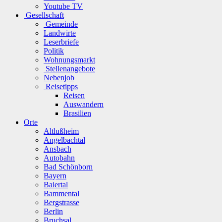
Youtube TV
Gesellschaft
Gemeinde
Landwirte
Leserbriefe
Politik
Wohnungsmarkt
Stellenangebote
Nebenjob
Reisetipps
Reisen
Auswandern
Brasilien
Orte
Altlußheim
Angelbachtal
Ansbach
Autobahn
Bad Schönborn
Bayern
Baiertal
Bammental
Bergstrasse
Berlin
Bruchsal