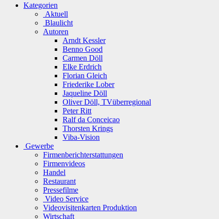
Kategorien
Aktuell
Blaulicht
Autoren
Arndt Kessler
Benno Good
Carmen Döll
Elke Erdrich
Florian Gleich
Friederike Lober
Jaqueline Döll
Oliver Döll, TVüberregional
Peter Ritt
Ralf da Conceicao
Thorsten Krings
Viba-Vision
Gewerbe
Firmenberichterstattungen
Firmenvideos
Handel
Restaurant
Pressefilme
Video Service
Videovisitenkarten Produktion
Wirtschaft