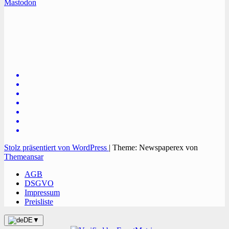
Mastodon
TVüberregional
Onlinezeitung, PR - Videopoduktionen
Stolz präsentiert von WordPress
|
Theme: Newspaperex von
Themeansar
AGB
DSGVO
Impressum
Preisliste
DE
▼