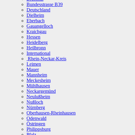
Bundesstrasse B39
Deutschland
Dielheim
Eberbach
Gauangelloch
Kraichgau
Hessen
Heidelberg
Heilbronn
International
Rhein-Neckar-Kreis
Leimen
Mauer
Mannheim
Meckesheim
Mühlhausen
Neckargemünd
Neulußheim
Nußloch
Nürnberg
Oberhausen-Rheinhausen
Odenwald
Östringen
Philippsburg
Pfalz