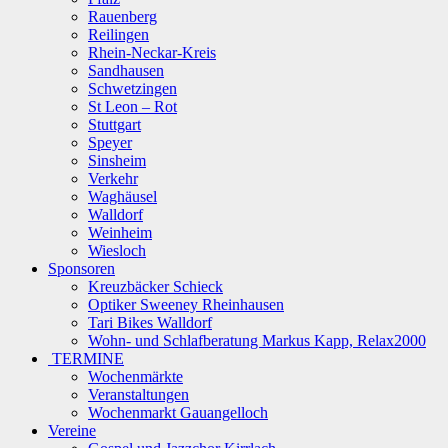
Rauenberg
Reilingen
Rhein-Neckar-Kreis
Sandhausen
Schwetzingen
St Leon – Rot
Stuttgart
Speyer
Sinsheim
Verkehr
Waghäusel
Walldorf
Weinheim
Wiesloch
Sponsoren
Kreuzbäcker Schieck
Optiker Sweeney Rheinhausen
Tari Bikes Walldorf
Wohn- und Schlafberatung Markus Kapp, Relax2000
TERMINE
Wochenmärkte
Veranstaltungen
Wochenmarkt Gauangelloch
Vereine