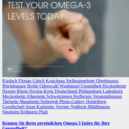
Kirrlach
Florian Gleich
Kraichgau
Stellenangebote
Oberhausen-
Rheinhausen
Berlin
Odenwald
Waghäusel
Gesundheit
Hockenheim
Hessen
Rhein-Neckar-Kreis
Deutschland
Philippsburg
Ladenburg
Meckesheim
Allgemein
Schwetzingen
Heilbronn
Veranstaltungen
Titelseite
Mannheim
Nebenjob
Photo-Gallery
Heidelberg
Gesellschaft
Sport
Karlsruhe
Vereine
Nußloch
Mühlhausen
Sinsheim
Reilingen
Pfalz
Kennen Sie ihren persönlichen Omega-3 Index für Ihre
Gesundheit?