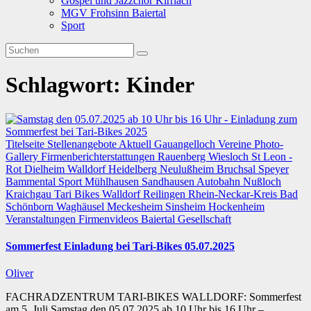
Gospel und Jazzchor Kirrlach
MGV Frohsinn Baiertal
Sport
Schlagwort:
Kinder
Titelseite
Stellenangebote
Aktuell
Gauangelloch
Vereine
Photo-
Gallery
Firmenberichterstattungen
Rauenberg
Wiesloch
St Leon -
Rot
Dielheim
Walldorf
Heidelberg
Neulußheim
Bruchsal
Speyer
Bammental
Sport
Mühlhausen
Sandhausen
Autobahn
Nußloch
Kraichgau
Tari Bikes Walldorf
Reilingen
Rhein-Neckar-Kreis
Bad
Schönborn
Waghäusel
Meckesheim
Sinsheim
Hockenheim
Veranstaltungen
Firmenvideos
Baiertal
Gesellschaft
Sommerfest Einladung bei Tari-Bikes 05.07.2025
Oliver
FACHRADZENTRUM TARI-BIKES WALLDORF: Sommerfest
am 5. Juli Samstag den 05.07.2025 ab 10 Uhr bis 16 Uhr –