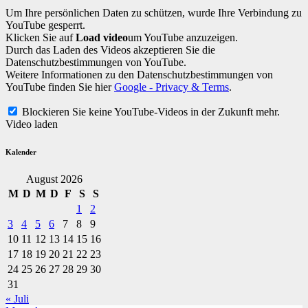
Um Ihre persönlichen Daten zu schützen, wurde Ihre Verbindung zu
YouTube gesperrt.
Klicken Sie auf
Load video
um YouTube anzuzeigen.
Durch das Laden des Videos akzeptieren Sie die
Datenschutzbestimmungen von YouTube.
Weitere Informationen zu den Datenschutzbestimmungen von
YouTube finden Sie hier
Google - Privacy & Terms
.
Blockieren Sie keine YouTube-Videos in der Zukunft mehr.
Video laden
Kalender
August 2026
M
D
M
D
F
S
S
1
2
3
4
5
6
7
8
9
10
11
12
13
14
15
16
17
18
19
20
21
22
23
24
25
26
27
28
29
30
31
« Juli