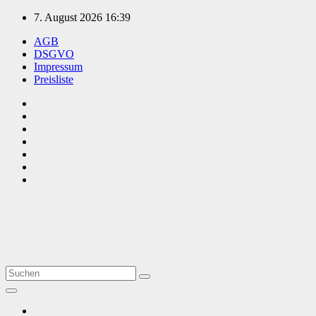
Zum
7. August 2026
16:39
Inhalt
AGB
springen
DSGVO
Impressum
Preisliste
TVüberregional
Onlinezeitung, PR - Videopoduktionen