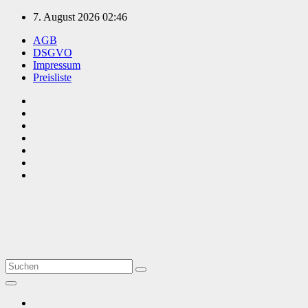
Zum
7. August 2026
02:46
Inhalt
AGB
springen
DSGVO
Impressum
Preisliste
TVüberregional
Onlinezeitung, PR - Videopoduktionen