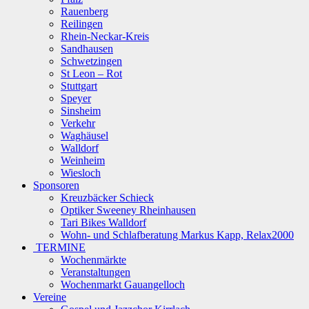
Rauenberg
Reilingen
Rhein-Neckar-Kreis
Sandhausen
Schwetzingen
St Leon – Rot
Stuttgart
Speyer
Sinsheim
Verkehr
Waghäusel
Walldorf
Weinheim
Wiesloch
Sponsoren
Kreuzbäcker Schieck
Optiker Sweeney Rheinhausen
Tari Bikes Walldorf
Wohn- und Schlafberatung Markus Kapp, Relax2000
TERMINE
Wochenmärkte
Veranstaltungen
Wochenmarkt Gauangelloch
Vereine