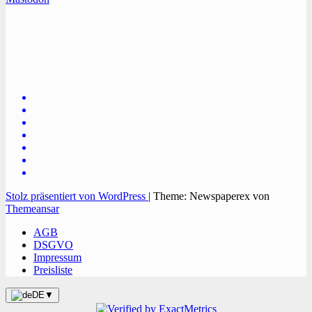
TVüberregional
Onlinezeitung, PR - Videopoduktionen
Stolz präsentiert von WordPress
|
Theme: Newspaperex von
Themeansar
AGB
DSGVO
Impressum
Preisliste
DE
▼