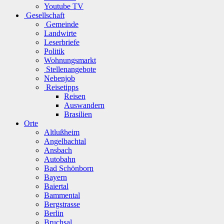
Youtube TV
Gesellschaft
Gemeinde
Landwirte
Leserbriefe
Politik
Wohnungsmarkt
Stellenangebote
Nebenjob
Reisetipps
Reisen
Auswandern
Brasilien
Orte
Altlußheim
Angelbachtal
Ansbach
Autobahn
Bad Schönborn
Bayern
Baiertal
Bammental
Bergstrasse
Berlin
Bruchsal