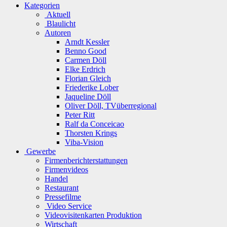
Kategorien
Aktuell
Blaulicht
Autoren
Arndt Kessler
Benno Good
Carmen Döll
Elke Erdrich
Florian Gleich
Friederike Lober
Jaqueline Döll
Oliver Döll, TVüberregional
Peter Ritt
Ralf da Conceicao
Thorsten Krings
Viba-Vision
Gewerbe
Firmenberichterstattungen
Firmenvideos
Handel
Restaurant
Pressefilme
Video Service
Videovisitenkarten Produktion
Wirtschaft