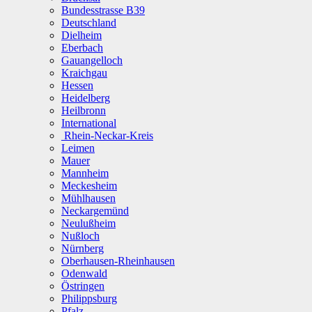
Bundesstrasse B39
Deutschland
Dielheim
Eberbach
Gauangelloch
Kraichgau
Hessen
Heidelberg
Heilbronn
International
Rhein-Neckar-Kreis
Leimen
Mauer
Mannheim
Meckesheim
Mühlhausen
Neckargemünd
Neulußheim
Nußloch
Nürnberg
Oberhausen-Rheinhausen
Odenwald
Östringen
Philippsburg
Pfalz