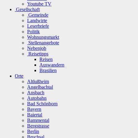
Youtube TV
Gesellschaft
Gemeinde
Landwirte
Leserbriefe
Politik
Wohnungsmarkt
Stellenangebote
Nebenjob
Reisetipps
Reisen
Auswandern
Brasilien
Orte
Altlußheim
Angelbachtal
Ansbach
Autobahn
Bad Schönborn
Bayern
Baiertal
Bammental
Bergstrasse
Berlin
Bruchsal