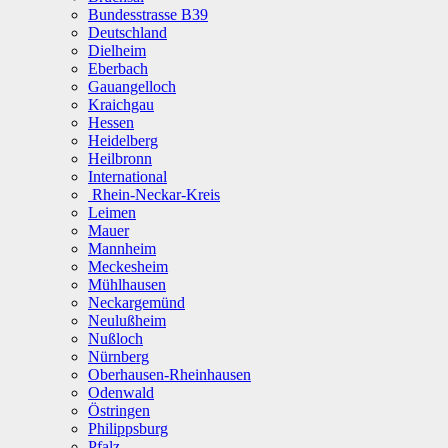
Bundesstrasse B39
Deutschland
Dielheim
Eberbach
Gauangelloch
Kraichgau
Hessen
Heidelberg
Heilbronn
International
Rhein-Neckar-Kreis
Leimen
Mauer
Mannheim
Meckesheim
Mühlhausen
Neckargemünd
Neulußheim
Nußloch
Nürnberg
Oberhausen-Rheinhausen
Odenwald
Östringen
Philippsburg
Pfalz