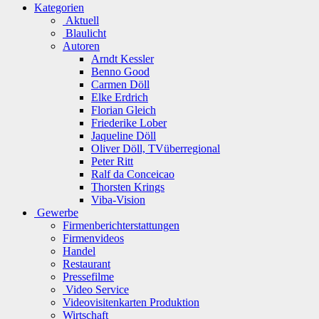
Kategorien
Aktuell
Blaulicht
Autoren
Arndt Kessler
Benno Good
Carmen Döll
Elke Erdrich
Florian Gleich
Friederike Lober
Jaqueline Döll
Oliver Döll, TVüberregional
Peter Ritt
Ralf da Conceicao
Thorsten Krings
Viba-Vision
Gewerbe
Firmenberichterstattungen
Firmenvideos
Handel
Restaurant
Pressefilme
Video Service
Videovisitenkarten Produktion
Wirtschaft