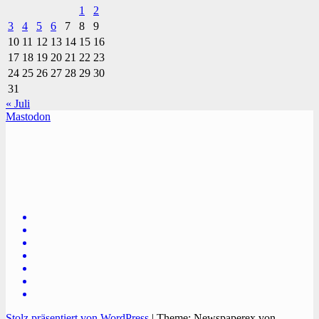
1
2
3
4
5
6
7
8
9
10
11
12
13
14
15
16
17
18
19
20
21
22
23
24
25
26
27
28
29
30
31
« Juli
Mastodon
TVüberregional
Onlinezeitung, PR - Videopoduktionen
Stolz präsentiert von WordPress
|
Theme: Newspaperex von