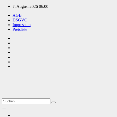
Zum
7. August 2026
06:00
Inhalt
AGB
springen
DSGVO
Impressum
Preisliste
TVüberregional
Onlinezeitung, PR - Videopoduktionen