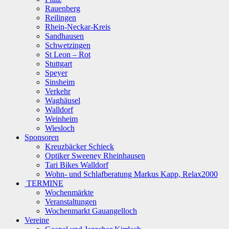
Rauenberg
Reilingen
Rhein-Neckar-Kreis
Sandhausen
Schwetzingen
St Leon – Rot
Stuttgart
Speyer
Sinsheim
Verkehr
Waghäusel
Walldorf
Weinheim
Wiesloch
Sponsoren
Kreuzbäcker Schieck
Optiker Sweeney Rheinhausen
Tari Bikes Walldorf
Wohn- und Schlafberatung Markus Kapp, Relax2000
TERMINE
Wochenmärkte
Veranstaltungen
Wochenmarkt Gauangelloch
Vereine