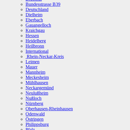
Bundesstrasse B39
Deutschland
Dielheim
Eberbach
Gauangelloch
Kraichgau
Hessen
Heidelberg
Heilbronn
International
Rhein-Neckar-Kreis
Leimen
Mauer
Mannheim
Meckesheim
Mühlhausen
Neckargemünd
Neulußheim
Nußloch
Nürnberg
Oberhausen-Rheinhausen
Odenwald
Östringen
Philippsburg
Pfalz