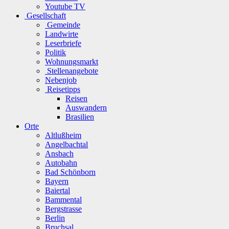
Youtube TV
Gesellschaft
Gemeinde
Landwirte
Leserbriefe
Politik
Wohnungsmarkt
Stellenangebote
Nebenjob
Reisetipps
Reisen
Auswandern
Brasilien
Orte
Altlußheim
Angelbachtal
Ansbach
Autobahn
Bad Schönborn
Bayern
Baiertal
Bammental
Bergstrasse
Berlin
Bruchsal