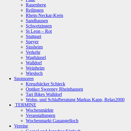
Rauenberg
Reilingen
Rhein-Neckar-Kreis
Sandhausen
Schwetzingen
St Leon – Rot
Stuttgart
Speyer
Sinsheim
Verkehr
Waghäusel
Walldorf
Weinheim
Wiesloch
Sponsoren
Kreuzbäcker Schieck
Optiker Sweeney Rheinhausen
Tari Bikes Walldorf
Wohn- und Schlafberatung Markus Kapp, Relax2000
TERMINE
Wochenmärkte
Veranstaltungen
Wochenmarkt Gauangelloch
Vereine