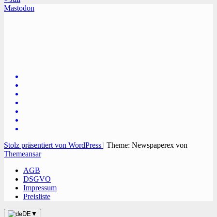
Mastodon
TVüberregional
Onlinezeitung, PR - Videopoduktionen
Stolz präsentiert von WordPress
|
Theme: Newspaperex von
Themeansar
AGB
DSGVO
Impressum
Preisliste
DE
▼