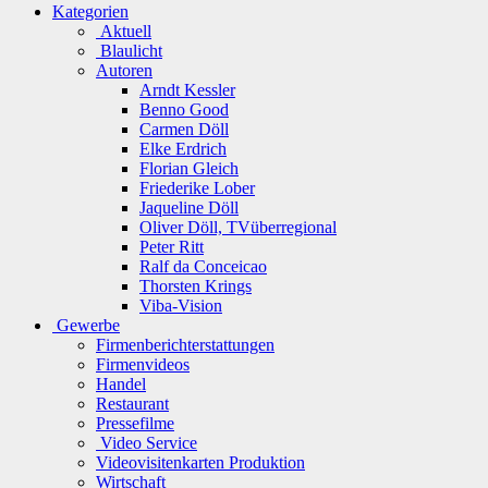
Kategorien
Aktuell
Blaulicht
Autoren
Arndt Kessler
Benno Good
Carmen Döll
Elke Erdrich
Florian Gleich
Friederike Lober
Jaqueline Döll
Oliver Döll, TVüberregional
Peter Ritt
Ralf da Conceicao
Thorsten Krings
Viba-Vision
Gewerbe
Firmenberichterstattungen
Firmenvideos
Handel
Restaurant
Pressefilme
Video Service
Videovisitenkarten Produktion
Wirtschaft