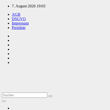
Zum
7. August 2026
19:03
Inhalt
AGB
springen
DSGVO
Impressum
Preisliste
TVüberregional
Onlinezeitung, PR - Videopoduktionen