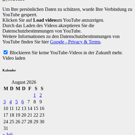
Um Ihre persönlichen Daten zu schützen, wurde Ihre Verbindung zu
YouTube gesperrt.
Klicken Sie auf
Load video
um YouTube anzuzeigen.
Durch das Laden des Videos akzeptieren Sie die
Datenschutzbestimmungen von YouTube.
Weitere Informationen zu den Datenschutzbestimmungen von
YouTube finden Sie hier
Google - Privacy & Terms
.
Blockieren Sie keine YouTube-Videos in der Zukunft mehr.
Video laden
Kalender
August 2026
M
D
M
D
F
S
S
1
2
3
4
5
6
7
8
9
10
11
12
13
14
15
16
17
18
19
20
21
22
23
24
25
26
27
28
29
30
31
« Juli