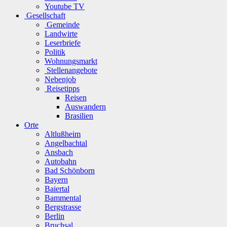
Youtube TV
Gesellschaft
Gemeinde
Landwirte
Leserbriefe
Politik
Wohnungsmarkt
Stellenangebote
Nebenjob
Reisetipps
Reisen
Auswandern
Brasilien
Orte
Altlußheim
Angelbachtal
Ansbach
Autobahn
Bad Schönborn
Bayern
Baiertal
Bammental
Bergstrasse
Berlin
Bruchsal