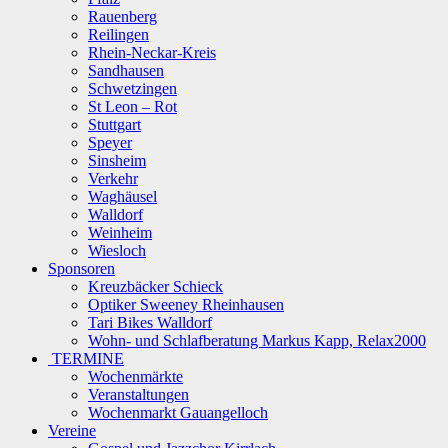
Rauenberg
Reilingen
Rhein-Neckar-Kreis
Sandhausen
Schwetzingen
St Leon – Rot
Stuttgart
Speyer
Sinsheim
Verkehr
Waghäusel
Walldorf
Weinheim
Wiesloch
Sponsoren
Kreuzbäcker Schieck
Optiker Sweeney Rheinhausen
Tari Bikes Walldorf
Wohn- und Schlafberatung Markus Kapp, Relax2000
TERMINE
Wochenmärkte
Veranstaltungen
Wochenmarkt Gauangelloch
Vereine