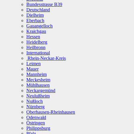
Bundesstrasse B39
Deutschland
Dielheim
Eberbach
Gauangelloch
Kraichgau
Hessen
Heidelberg
Heilbronn
International
Rhein-Neckar-Kreis
Leimen
Mauer
Mannheim
Meckesheim
Mühlhausen
Neckargemünd
Neulußheim
Nußloch
Nürnberg
Oberhausen-Rheinhausen
Odenwald
Östringen
Philippsburg
Pfalz