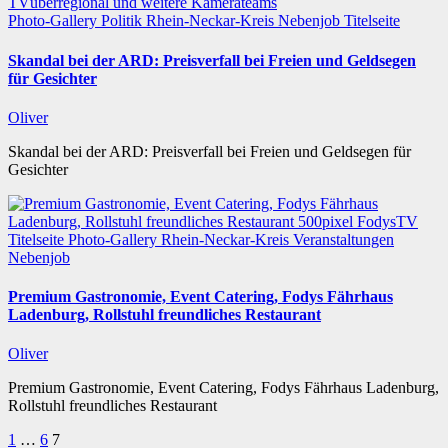
Photo-Gallery
Politik
Rhein-Neckar-Kreis
Nebenjob
Titelseite
Skandal bei der ARD: Preisverfall bei Freien und Geldsegen
für Gesichter
Oliver
Skandal bei der ARD: Preisverfall bei Freien und Geldsegen für
Gesichter
Titelseite
Photo-Gallery
Rhein-Neckar-Kreis
Veranstaltungen
Nebenjob
Premium Gastronomie, Event Catering, Fodys Fährhaus
Ladenburg, Rollstuhl freundliches Restaurant
Oliver
Premium Gastronomie, Event Catering, Fodys Fährhaus Ladenburg,
Rollstuhl freundliches Restaurant
Seitennummerierung
1
…
6
7