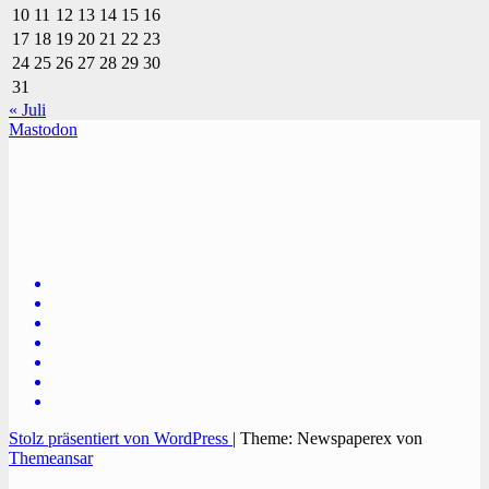
10
11
12
13
14
15
16
17
18
19
20
21
22
23
24
25
26
27
28
29
30
31
« Juli
Mastodon
TVüberregional
Onlinezeitung, PR - Videopoduktionen
Stolz präsentiert von WordPress
|
Theme: Newspaperex von
Themeansar