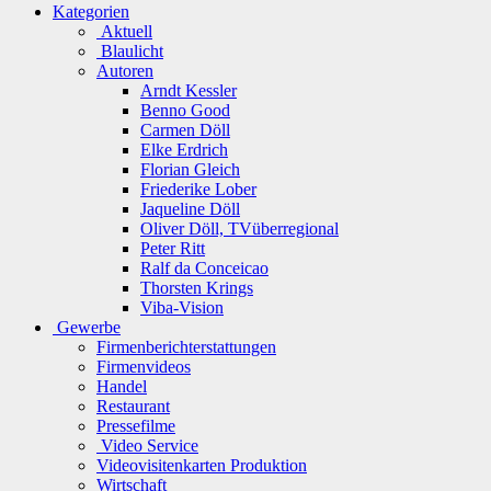
Kategorien
Aktuell
Blaulicht
Autoren
Arndt Kessler
Benno Good
Carmen Döll
Elke Erdrich
Florian Gleich
Friederike Lober
Jaqueline Döll
Oliver Döll, TVüberregional
Peter Ritt
Ralf da Conceicao
Thorsten Krings
Viba-Vision
Gewerbe
Firmenberichterstattungen
Firmenvideos
Handel
Restaurant
Pressefilme
Video Service
Videovisitenkarten Produktion
Wirtschaft