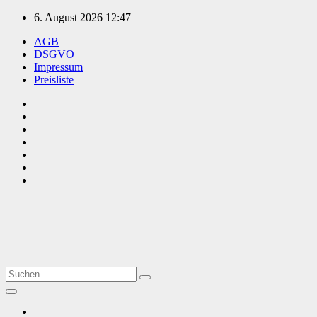
Zum
6. August 2026
12:47
Inhalt
AGB
springen
DSGVO
Impressum
Preisliste
TVüberregional
Onlinezeitung, PR - Videopoduktionen