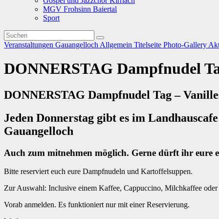
Gospel und Jazzchor Kirrlach
MGV Frohsinn Baiertal
Sport
Veranstaltungen
Gauangelloch
Allgemein
Titelseite
Photo-Gallery
Akt
DONNERSTAG Dampfnudel Tag –
DONNERSTAG Dampfnudel Tag – Vanilleso
Jeden Donnerstag gibt es im Landhauscafe
Gauangelloch
Auch zum mitnehmen möglich. Gerne dürft ihr eure 
Bitte reserviert euch eure Dampfnudeln und Kartoffelsuppen.
Zur Auswahl: Inclusive einem Kaffee, Cappuccino, Milchkaffee oder
Vorab anmelden. Es funktioniert nur mit einer Reservierung.