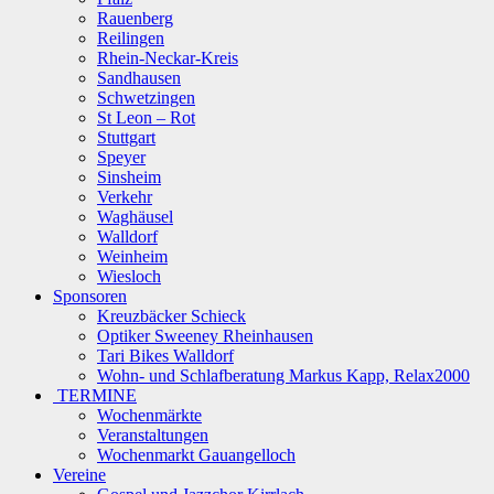
Rauenberg
Reilingen
Rhein-Neckar-Kreis
Sandhausen
Schwetzingen
St Leon – Rot
Stuttgart
Speyer
Sinsheim
Verkehr
Waghäusel
Walldorf
Weinheim
Wiesloch
Sponsoren
Kreuzbäcker Schieck
Optiker Sweeney Rheinhausen
Tari Bikes Walldorf
Wohn- und Schlafberatung Markus Kapp, Relax2000
TERMINE
Wochenmärkte
Veranstaltungen
Wochenmarkt Gauangelloch
Vereine