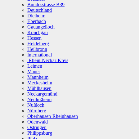
Bundesstrasse B39
Deutschland
Dielheim
Eberbach
Gauangelloch
Kraichgau
Hessen
Heidelberg
Heilbronn
International
Rhein-Neckar-Kreis
Leimen
Mauer
Mannheim
Meckesheim
Mühlhausen
Neckargemünd
Neulußheim
Nußloch
Nürnberg
Oberhausen-Rheinhausen
Odenwald
Östringen
Philippsburg
Pfalz