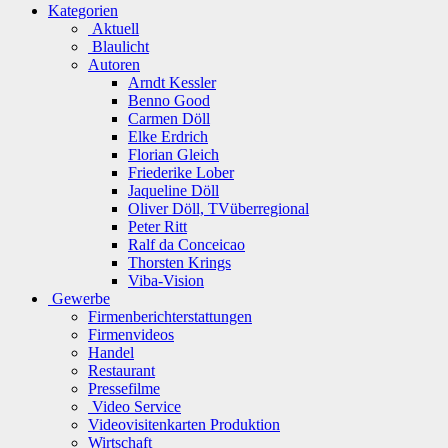
Kategorien
Aktuell
Blaulicht
Autoren
Arndt Kessler
Benno Good
Carmen Döll
Elke Erdrich
Florian Gleich
Friederike Lober
Jaqueline Döll
Oliver Döll, TVüberregional
Peter Ritt
Ralf da Conceicao
Thorsten Krings
Viba-Vision
Gewerbe
Firmenberichterstattungen
Firmenvideos
Handel
Restaurant
Pressefilme
Video Service
Videovisitenkarten Produktion
Wirtschaft