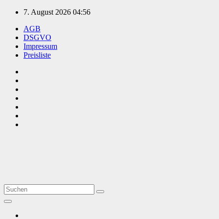
Zum
7. August 2026
04:56
Inhalt
AGB
springen
DSGVO
Impressum
Preisliste
TVüberregional
Onlinezeitung, PR - Videopoduktionen