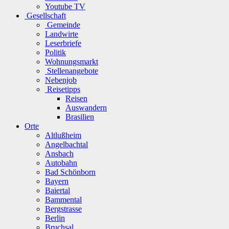
Youtube TV
Gesellschaft
Gemeinde
Landwirte
Leserbriefe
Politik
Wohnungsmarkt
Stellenangebote
Nebenjob
Reisetipps
Reisen
Auswandern
Brasilien
Orte
Altlußheim
Angelbachtal
Ansbach
Autobahn
Bad Schönborn
Bayern
Baiertal
Bammental
Bergstrasse
Berlin
Bruchsal