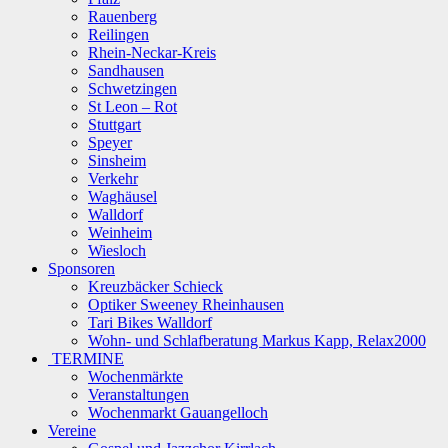
Rauenberg
Reilingen
Rhein-Neckar-Kreis
Sandhausen
Schwetzingen
St Leon – Rot
Stuttgart
Speyer
Sinsheim
Verkehr
Waghäusel
Walldorf
Weinheim
Wiesloch
Sponsoren
Kreuzbäcker Schieck
Optiker Sweeney Rheinhausen
Tari Bikes Walldorf
Wohn- und Schlafberatung Markus Kapp, Relax2000
TERMINE
Wochenmärkte
Veranstaltungen
Wochenmarkt Gauangelloch
Vereine