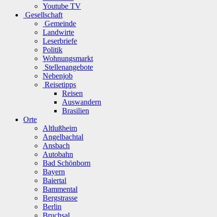
Youtube TV
Gesellschaft
Gemeinde
Landwirte
Leserbriefe
Politik
Wohnungsmarkt
Stellenangebote
Nebenjob
Reisetipps
Reisen
Auswandern
Brasilien
Orte
Altlußheim
Angelbachtal
Ansbach
Autobahn
Bad Schönborn
Bayern
Baiertal
Bammental
Bergstrasse
Berlin
Bruchsal