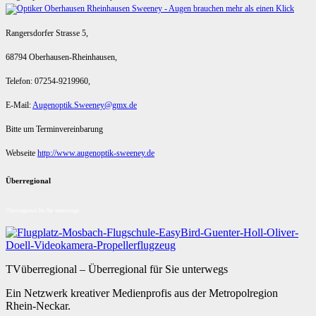
Rangersdorfer Strasse 5,
68794 Oberhausen-Rheinhausen,
Telefon: 07254-9219960,
E-Mail:
Augenoptik.Sweeney@gmx.de
Bitte um Terminvereinbarung
Webseite
http://www.augenoptik-sweeney.de
Überregional
Überregional für Sie unterwegs
TVüberregional – Überregional für Sie unterwegs
Ein Netzwerk kreativer Medienprofis aus der Metropolregion
Rhein-Neckar.