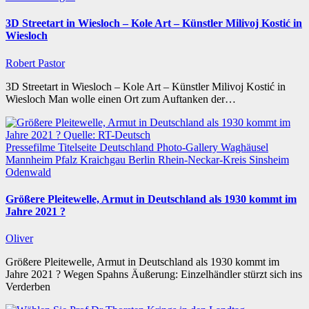
3D Streetart in Wiesloch – Kole Art – Künstler Milivoj Kostić in
Wiesloch
Robert Pastor
3D Streetart in Wiesloch – Kole Art – Künstler Milivoj Kostić in
Wiesloch Man wolle einen Ort zum Auftanken der…
Pressefilme
Titelseite
Deutschland
Photo-Gallery
Waghäusel
Mannheim
Pfalz
Kraichgau
Berlin
Rhein-Neckar-Kreis
Sinsheim
Odenwald
Größere Pleitewelle, Armut in Deutschland als 1930 kommt im
Jahre 2021 ?
Oliver
Größere Pleitewelle, Armut in Deutschland als 1930 kommt im
Jahre 2021 ? Wegen Spahns Äußerung: Einzelhändler stürzt sich ins
Verderben