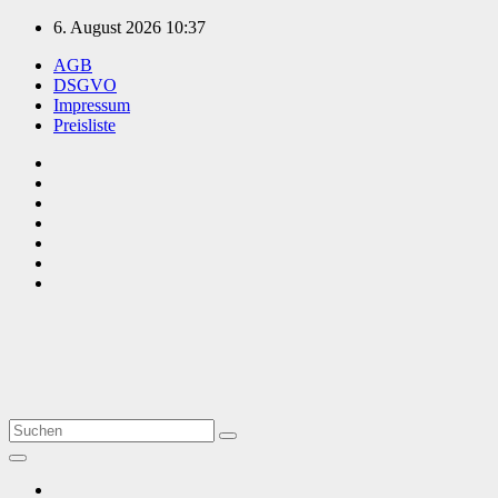
Zum
6. August 2026
10:37
Inhalt
AGB
springen
DSGVO
Impressum
Preisliste
TVüberregional
Onlinezeitung, PR - Videopoduktionen