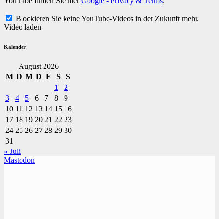
YouTube finden Sie hier
Google - Privacy & Terms
.
Blockieren Sie keine YouTube-Videos in der Zukunft mehr.
Video laden
Kalender
August 2026
M
D
M
D
F
S
S
1
2
3
4
5
6
7
8
9
10
11
12
13
14
15
16
17
18
19
20
21
22
23
24
25
26
27
28
29
30
31
« Juli
Mastodon
TVüberregional
Onlinezeitung, PR - Videopoduktionen