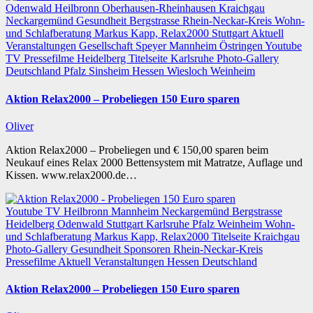
Odenwald
Heilbronn
Oberhausen-Rheinhausen
Kraichgau
Neckargemünd
Gesundheit
Bergstrasse
Rhein-Neckar-Kreis
Wohn-
und Schlafberatung Markus Kapp, Relax2000
Stuttgart
Aktuell
Veranstaltungen
Gesellschaft
Speyer
Mannheim
Östringen
Youtube
TV
Pressefilme
Heidelberg
Titelseite
Karlsruhe
Photo-Gallery
Deutschland
Pfalz
Sinsheim
Hessen
Wiesloch
Weinheim
Aktion Relax2000 – Probeliegen 150 Euro sparen
Oliver
Aktion Relax2000 – Probeliegen und € 150,00 sparen beim
Neukauf eines Relax 2000 Bettensystem mit Matratze, Auflage und
Kissen. www.relax2000.de…
Youtube TV
Heilbronn
Mannheim
Neckargemünd
Bergstrasse
Heidelberg
Odenwald
Stuttgart
Karlsruhe
Pfalz
Weinheim
Wohn-
und Schlafberatung Markus Kapp, Relax2000
Titelseite
Kraichgau
Photo-Gallery
Gesundheit
Sponsoren
Rhein-Neckar-Kreis
Pressefilme
Aktuell
Veranstaltungen
Hessen
Deutschland
Aktion Relax2000 – Probeliegen 150 Euro sparen