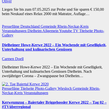
Oliver
Liegen Sie bis zum 07.05.2025 zur Probe und Sie sparen € 150,00
beim Neukauf eines Relax 2000 mit Matratze, Auflage…
Pressefilme
Deutschland
Gemeinde
Rhein-Neckar-Kreis
Veranstaltungen
Dielheim
Allgemein
Youtube TV
Titelseite
Photo-
Gallery
Dielheimer Howe-Kerwe 2022 – Ein Wochende mit Geselligkeit,
Unterhaltung und kulinarischen Genüssen
Carmen Doell
Dielheimer Howe-Kerwe 2022 – Ein Wochende mit Geselligkeit,
Unterhaltung und kulinarischen Genüssen Dielheim. Nach
zweijähriger Corona – Zwangspause bot Dielheim…
Pressefilme
Titelseite
Photo-Gallery
Wiesloch
Gemeinde
Rhein-
Neckar-Kreis
Veranstaltungen
Kerweumzug – Baiertaler Briggehossler Kerwe 2022 – Tag 02 –
#TVüberregional