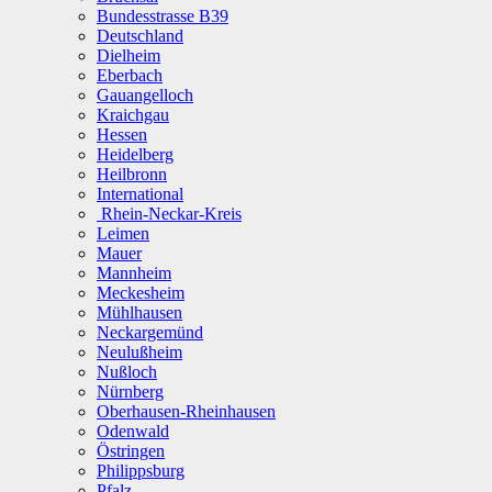
Bundesstrasse B39
Deutschland
Dielheim
Eberbach
Gauangelloch
Kraichgau
Hessen
Heidelberg
Heilbronn
International
Rhein-Neckar-Kreis
Leimen
Mauer
Mannheim
Meckesheim
Mühlhausen
Neckargemünd
Neulußheim
Nußloch
Nürnberg
Oberhausen-Rheinhausen
Odenwald
Östringen
Philippsburg
Pfalz