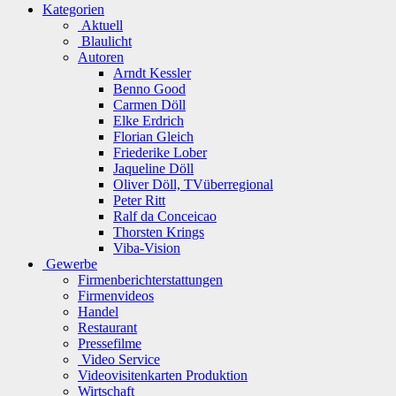
Kategorien
Aktuell
Blaulicht
Autoren
Arndt Kessler
Benno Good
Carmen Döll
Elke Erdrich
Florian Gleich
Friederike Lober
Jaqueline Döll
Oliver Döll, TVüberregional
Peter Ritt
Ralf da Conceicao
Thorsten Krings
Viba-Vision
Gewerbe
Firmenberichterstattungen
Firmenvideos
Handel
Restaurant
Pressefilme
Video Service
Videovisitenkarten Produktion
Wirtschaft