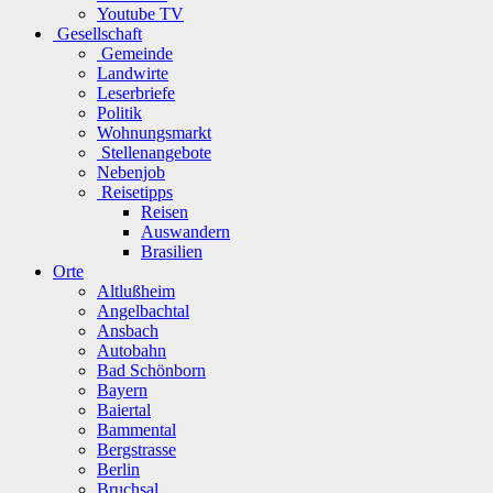
Youtube TV
Gesellschaft
Gemeinde
Landwirte
Leserbriefe
Politik
Wohnungsmarkt
Stellenangebote
Nebenjob
Reisetipps
Reisen
Auswandern
Brasilien
Orte
Altlußheim
Angelbachtal
Ansbach
Autobahn
Bad Schönborn
Bayern
Baiertal
Bammental
Bergstrasse
Berlin
Bruchsal