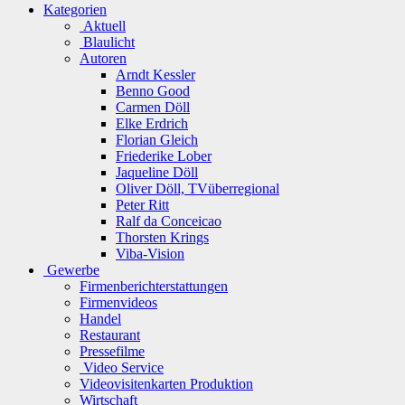
Kategorien
Aktuell
Blaulicht
Autoren
Arndt Kessler
Benno Good
Carmen Döll
Elke Erdrich
Florian Gleich
Friederike Lober
Jaqueline Döll
Oliver Döll, TVüberregional
Peter Ritt
Ralf da Conceicao
Thorsten Krings
Viba-Vision
Gewerbe
Firmenberichterstattungen
Firmenvideos
Handel
Restaurant
Pressefilme
Video Service
Videovisitenkarten Produktion
Wirtschaft