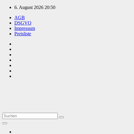
Zum
6. August 2026
20:50
Inhalt
AGB
springen
DSGVO
Impressum
Preisliste
TVüberregional
Onlinezeitung, PR - Videopoduktionen