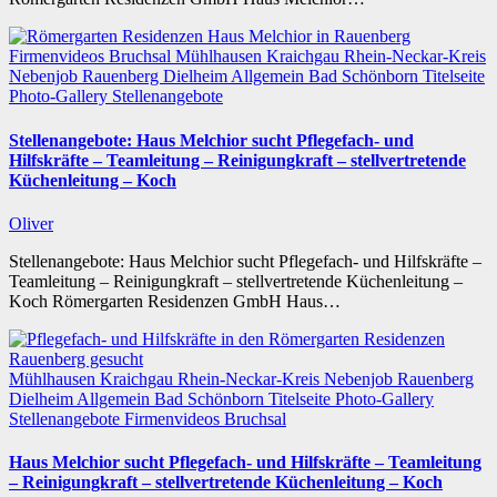
Firmenvideos
Bruchsal
Mühlhausen
Kraichgau
Rhein-Neckar-Kreis
Nebenjob
Rauenberg
Dielheim
Allgemein
Bad Schönborn
Titelseite
Photo-Gallery
Stellenangebote
Stellenangebote: Haus Melchior sucht Pflegefach- und
Hilfskräfte – Teamleitung – Reinigungkraft – stellvertretende
Küchenleitung – Koch
Oliver
Stellenangebote: Haus Melchior sucht Pflegefach- und Hilfskräfte –
Teamleitung – Reinigungkraft – stellvertretende Küchenleitung –
Koch Römergarten Residenzen GmbH Haus…
Mühlhausen
Kraichgau
Rhein-Neckar-Kreis
Nebenjob
Rauenberg
Dielheim
Allgemein
Bad Schönborn
Titelseite
Photo-Gallery
Stellenangebote
Firmenvideos
Bruchsal
Haus Melchior sucht Pflegefach- und Hilfskräfte – Teamleitung
– Reinigungkraft – stellvertretende Küchenleitung – Koch