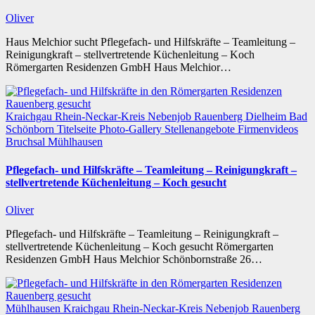
Oliver
Haus Melchior sucht Pflegefach- und Hilfskräfte – Teamleitung –
Reinigungkraft – stellvertretende Küchenleitung – Koch
Römergarten Residenzen GmbH Haus Melchior…
Kraichgau
Rhein-Neckar-Kreis
Nebenjob
Rauenberg
Dielheim
Bad
Schönborn
Titelseite
Photo-Gallery
Stellenangebote
Firmenvideos
Bruchsal
Mühlhausen
Pflegefach- und Hilfskräfte – Teamleitung – Reinigungkraft –
stellvertretende Küchenleitung – Koch gesucht
Oliver
Pflegefach- und Hilfskräfte – Teamleitung – Reinigungkraft –
stellvertretende Küchenleitung – Koch gesucht Römergarten
Residenzen GmbH Haus Melchior Schönbornstraße 26…
Mühlhausen
Kraichgau
Rhein-Neckar-Kreis
Nebenjob
Rauenberg