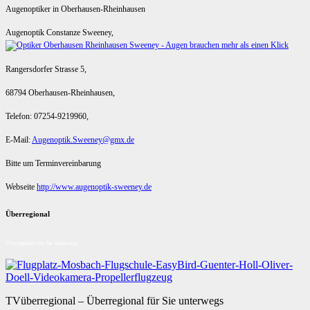
Augenoptiker in Oberhausen-Rheinhausen
Augenoptik Constanze Sweeney,
Rangersdorfer Strasse 5,
68794 Oberhausen-Rheinhausen,
Telefon: 07254-9219960,
E-Mail:
Augenoptik.Sweeney@gmx.de
Bitte um Terminvereinbarung
Webseite
http://www.augenoptik-sweeney.de
Überregional
Überregional für Sie unterwegs
TVüberregional – Überregional für Sie unterwegs