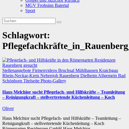
Gospel und Jazzchor Kirrlach
MGV Frohsinn Baiertal
Sport
Schlagwort:
Pflegefachkräfte_in_Rauenberg
Stellenangebote
Firmenvideos
Bruchsal
Mühlhausen
Kraichgau
Rhein-Neckar-Kreis
Nebenjob
Rauenberg
Dielheim
Allgemein
Bad
Schönborn
Titelseite
Photo-Gallery
Haus Melchior sucht Pflegefach- und Hilfskräfte – Teamleitung
– Reinigungkraft – stellvertretende Küchenleitung – Koch
Oliver
Haus Melchior sucht Pflegefach- und Hilfskräfte – Teamleitung –
Reinigungkraft – stellvertretende Küchenleitung – Koch
Römergarten Residenzen GmbH Haus Melchior…