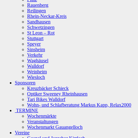
Rauenberg
Reilingen
Rhein-Neckar-Kreis
Sandhausen
Schwetzingen
St Leon – Rot
Stuttgart
Speyer
Sinsheim
Verkehr
Waghäusel
Walldorf
Weinheim
Wiesloch
Sponsoren
Kreuzbäcker Schieck
Optiker Sweeney Rheinhausen
Tari Bikes Walldorf
Wohn- und Schlafberatung Markus Kapp, Relax2000
TERMINE
Wochenmärkte
Veranstaltungen
Wochenmarkt Gauangelloch
Vereine