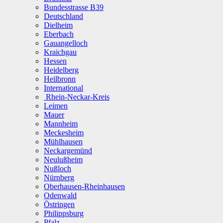
Bundesstrasse B39
Deutschland
Dielheim
Eberbach
Gauangelloch
Kraichgau
Hessen
Heidelberg
Heilbronn
International
Rhein-Neckar-Kreis
Leimen
Mauer
Mannheim
Meckesheim
Mühlhausen
Neckargemünd
Neulußheim
Nußloch
Nürnberg
Oberhausen-Rheinhausen
Odenwald
Östringen
Philippsburg
Pfalz