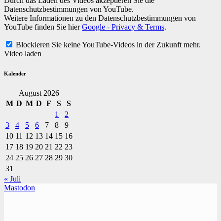
Durch das Laden des Videos akzeptieren Sie die
Datenschutzbestimmungen von YouTube.
Weitere Informationen zu den Datenschutzbestimmungen von
YouTube finden Sie hier
Google - Privacy & Terms
.
Blockieren Sie keine YouTube-Videos in der Zukunft mehr.
Video laden
Kalender
August 2026
M
D
M
D
F
S
S
1
2
3
4
5
6
7
8
9
10
11
12
13
14
15
16
17
18
19
20
21
22
23
24
25
26
27
28
29
30
31
« Juli
Mastodon
TVüberregional