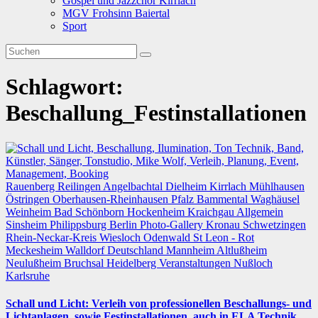
Gospel und Jazzchor Kirrlach
MGV Frohsinn Baiertal
Sport
Schlagwort:
Beschallung_Festinstallationen
Rauenberg
Reilingen
Angelbachtal
Dielheim
Kirrlach
Mühlhausen
Östringen
Oberhausen-Rheinhausen
Pfalz
Bammental
Waghäusel
Weinheim
Bad Schönborn
Hockenheim
Kraichgau
Allgemein
Sinsheim
Philippsburg
Berlin
Photo-Gallery
Kronau
Schwetzingen
Rhein-Neckar-Kreis
Wiesloch
Odenwald
St Leon - Rot
Meckesheim
Walldorf
Deutschland
Mannheim
Altlußheim
Neulußheim
Bruchsal
Heidelberg
Veranstaltungen
Nußloch
Karlsruhe
Schall und Licht: Verleih von professionellen Beschallungs- und
Lichtanlagen, sowie Festinstallationen, auch in ELA Technik.