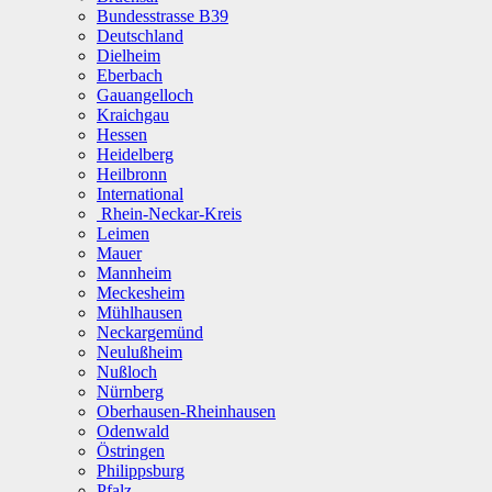
Bundesstrasse B39
Deutschland
Dielheim
Eberbach
Gauangelloch
Kraichgau
Hessen
Heidelberg
Heilbronn
International
Rhein-Neckar-Kreis
Leimen
Mauer
Mannheim
Meckesheim
Mühlhausen
Neckargemünd
Neulußheim
Nußloch
Nürnberg
Oberhausen-Rheinhausen
Odenwald
Östringen
Philippsburg
Pfalz