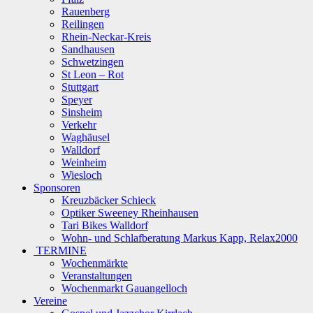
Rauenberg
Reilingen
Rhein-Neckar-Kreis
Sandhausen
Schwetzingen
St Leon – Rot
Stuttgart
Speyer
Sinsheim
Verkehr
Waghäusel
Walldorf
Weinheim
Wiesloch
Sponsoren
Kreuzbäcker Schieck
Optiker Sweeney Rheinhausen
Tari Bikes Walldorf
Wohn- und Schlafberatung Markus Kapp, Relax2000
TERMINE
Wochenmärkte
Veranstaltungen
Wochenmarkt Gauangelloch
Vereine