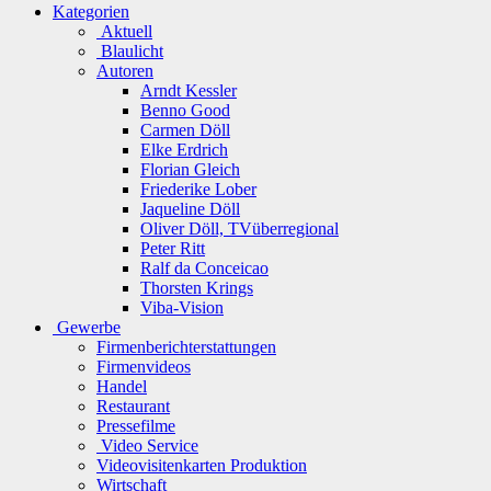
Kategorien
Aktuell
Blaulicht
Autoren
Arndt Kessler
Benno Good
Carmen Döll
Elke Erdrich
Florian Gleich
Friederike Lober
Jaqueline Döll
Oliver Döll, TVüberregional
Peter Ritt
Ralf da Conceicao
Thorsten Krings
Viba-Vision
Gewerbe
Firmenberichterstattungen
Firmenvideos
Handel
Restaurant
Pressefilme
Video Service
Videovisitenkarten Produktion
Wirtschaft