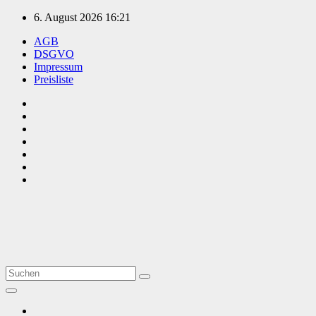
Zum
6. August 2026
16:21
Inhalt
AGB
springen
DSGVO
Impressum
Preisliste
TVüberregional
Onlinezeitung, PR - Videopoduktionen