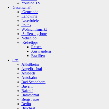
Youtube TV
Gesellschaft
Gemeinde
Landwirte
Leserbriefe
Politik
Wohnungsmarkt
Stellenangebote
Nebenjob
Reisetipps
Reisen
Auswandern
Brasilien
Orte
Altlußheim
Angelbachtal
Ansbach
Autobahn
Bad Schönborn
Bayern
Baiertal
Bammental
Bergstrasse
Berlin
Bruchsal