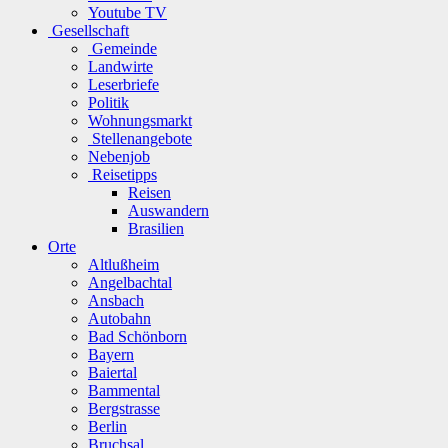
Youtube TV
Gesellschaft
Gemeinde
Landwirte
Leserbriefe
Politik
Wohnungsmarkt
Stellenangebote
Nebenjob
Reisetipps
Reisen
Auswandern
Brasilien
Orte
Altlußheim
Angelbachtal
Ansbach
Autobahn
Bad Schönborn
Bayern
Baiertal
Bammental
Bergstrasse
Berlin
Bruchsal