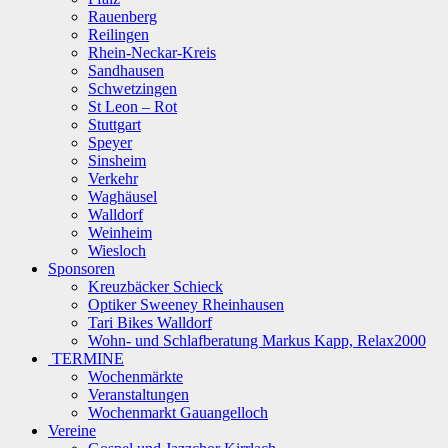
Rauenberg
Reilingen
Rhein-Neckar-Kreis
Sandhausen
Schwetzingen
St Leon – Rot
Stuttgart
Speyer
Sinsheim
Verkehr
Waghäusel
Walldorf
Weinheim
Wiesloch
Sponsoren
Kreuzbäcker Schieck
Optiker Sweeney Rheinhausen
Tari Bikes Walldorf
Wohn- und Schlafberatung Markus Kapp, Relax2000
TERMINE
Wochenmärkte
Veranstaltungen
Wochenmarkt Gauangelloch
Vereine