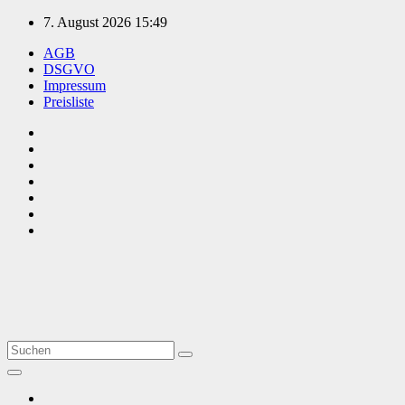
Zum
7. August 2026
15:49
Inhalt
AGB
springen
DSGVO
Impressum
Preisliste
TVüberregional
Onlinezeitung, PR - Videopoduktionen