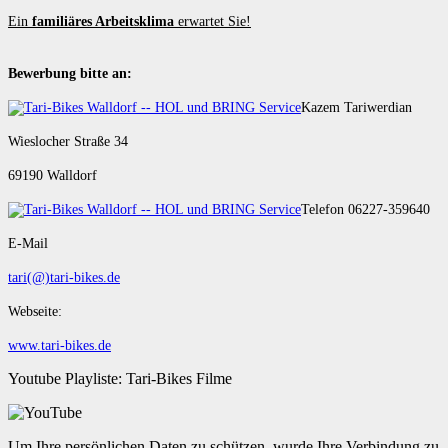
Ein
familiäres Arbeitsklima
erwartet Sie!
Bewerbung bitte an:
Kazem Tariwerdian
Wieslocher Straße 34
69190 Walldorf
Telefon 06227-359640
E-Mail
tari(@)tari-bikes.de
Webseite:
www.tari-bikes.de
Youtube Playliste: Tari-Bikes Filme
Um Ihre persönlichen Daten zu schützen, wurde Ihre Verbindung zu