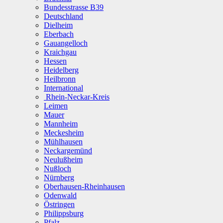
Bundesstrasse B39
Deutschland
Dielheim
Eberbach
Gauangelloch
Kraichgau
Hessen
Heidelberg
Heilbronn
International
Rhein-Neckar-Kreis
Leimen
Mauer
Mannheim
Meckesheim
Mühlhausen
Neckargemünd
Neulußheim
Nußloch
Nürnberg
Oberhausen-Rheinhausen
Odenwald
Östringen
Philippsburg
Pfalz