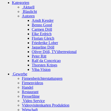
Kategorien
Aktuell
Blaulicht
Autoren
Arndt Kessler
Benno Good
Carmen Döll
Elke Erdrich
Florian Gleich
Friederike Lober
Jaqueline Döll
Oliver Döll, TVüberregional
Peter Ritt
Ralf da Conceicao
Thorsten Krings
Viba-Vision
Gewerbe
Firmenberichterstattungen
Firmenvideos
Handel
Restaurant
Pressefilme
Video Service
Videovisitenkarten Produktion
Wirtschaft