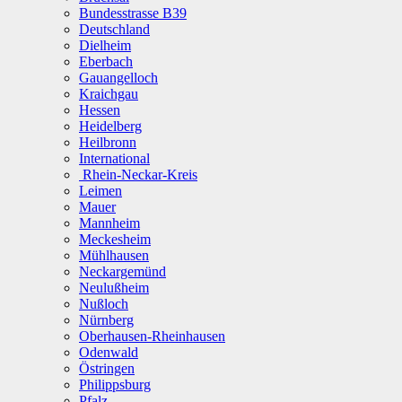
Bundesstrasse B39
Deutschland
Dielheim
Eberbach
Gauangelloch
Kraichgau
Hessen
Heidelberg
Heilbronn
International
Rhein-Neckar-Kreis
Leimen
Mauer
Mannheim
Meckesheim
Mühlhausen
Neckargemünd
Neulußheim
Nußloch
Nürnberg
Oberhausen-Rheinhausen
Odenwald
Östringen
Philippsburg
Pfalz