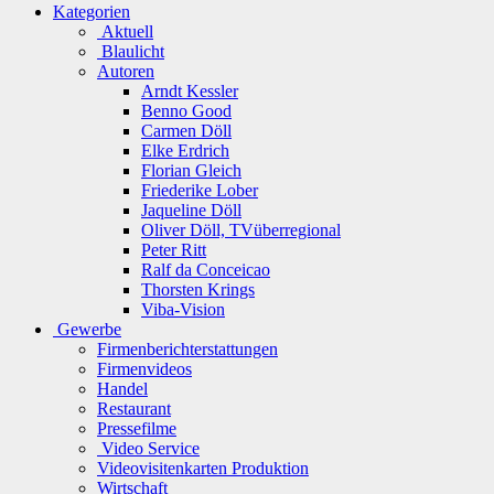
Kategorien
Aktuell
Blaulicht
Autoren
Arndt Kessler
Benno Good
Carmen Döll
Elke Erdrich
Florian Gleich
Friederike Lober
Jaqueline Döll
Oliver Döll, TVüberregional
Peter Ritt
Ralf da Conceicao
Thorsten Krings
Viba-Vision
Gewerbe
Firmenberichterstattungen
Firmenvideos
Handel
Restaurant
Pressefilme
Video Service
Videovisitenkarten Produktion
Wirtschaft