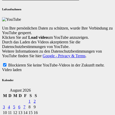
Luftaufnahmen
Um Ihre persönlichen Daten zu schützen, wurde Ihre Verbindung zu
YouTube gesperrt.
Klicken Sie auf
Load video
um YouTube anzuzeigen.
Durch das Laden des Videos akzeptieren Sie die
Datenschutzbestimmungen von YouTube.
Weitere Informationen zu den Datenschutzbestimmungen von
YouTube finden Sie hier
Google - Privacy & Terms
.
Blockieren Sie keine YouTube-Videos in der Zukunft mehr.
Video laden
Kalender
August 2026
M
D
M
D
F
S
S
1
2
3
4
5
6
7
8
9
10
11
12
13
14
15
16