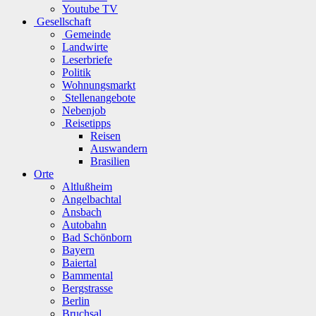
Youtube TV
Gesellschaft
Gemeinde
Landwirte
Leserbriefe
Politik
Wohnungsmarkt
Stellenangebote
Nebenjob
Reisetipps
Reisen
Auswandern
Brasilien
Orte
Altlußheim
Angelbachtal
Ansbach
Autobahn
Bad Schönborn
Bayern
Baiertal
Bammental
Bergstrasse
Berlin
Bruchsal