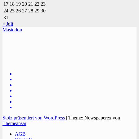
17
18
19
20
21
22
23
24
25
26
27
28
29
30
31
« Juli
Mastodon
TVüberregional
Onlinezeitung, PR - Videopoduktionen
Stolz präsentiert von WordPress
|
Theme: Newspaperex von
Themeansar
AGB