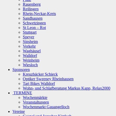
Rauenberg
Reilingen
Rhein-Neckar-Kreis
Sandhausen
Schwetzingen
St Leon – Rot
Stuttgart
Speyer
Sinsheim
Verkehr
Waghäusel
Walldorf
Weinheim
Wiesloch
Sponsoren
Kreuzbäcker Schieck
Optiker Sweeney Rheinhausen
Tari Bikes Walldorf
Wohn- und Schlafberatung Markus Kapp, Relax2000
TERMINE
Wochenmärkte
Veranstaltungen
Wochenmarkt Gauangelloch
Vereine