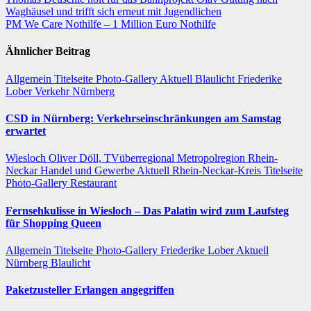
Beitragsnavigation
Waghäusel und trifft sich erneut mit Jugendlichen
PM We Care Nothilfe – 1 Million Euro Nothilfe
Ähnlicher Beitrag
Allgemein
Titelseite
Photo-Gallery
Aktuell
Blaulicht
Friederike
Lober
Verkehr
Nürnberg
CSD in Nürnberg: Verkehrseinschränkungen am Samstag
erwartet
Wiesloch
Oliver Döll, TVüberregional
Metropolregion Rhein-
Neckar Handel und Gewerbe
Aktuell
Rhein-Neckar-Kreis
Titelseite
Photo-Gallery
Restaurant
Fernsehkulisse in Wiesloch – Das Palatin wird zum Laufsteg
für Shopping Queen
Allgemein
Titelseite
Photo-Gallery
Friederike Lober
Aktuell
Nürnberg
Blaulicht
Paketzusteller Erlangen angegriffen