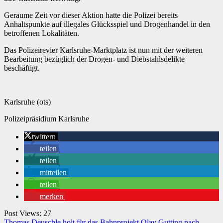
Geraume Zeit vor dieser Aktion hatte die Polizei bereits
Anhaltspunkte auf illegales Glücksspiel und Drogenhandel in den
betroffenen Lokalitäten.
Das Polizeirevier Karlsruhe-Marktplatz ist nun mit der weiteren
Bearbeitung bezüglich der Drogen- und Diebstahlsdelikte
beschäftigt.
Karlsruhe (ots)
Polizeipräsidium Karlsruhe
twittern
teilen
teilen
mitteilen
teilen
merken
Post Views:
27
Thomas Deuschle holt für das Bahnprojekt Olav Gutting nach