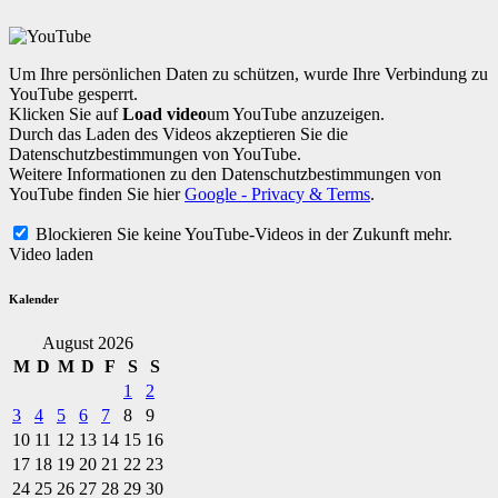
Um Ihre persönlichen Daten zu schützen, wurde Ihre Verbindung zu
YouTube gesperrt.
Klicken Sie auf
Load video
um YouTube anzuzeigen.
Durch das Laden des Videos akzeptieren Sie die
Datenschutzbestimmungen von YouTube.
Weitere Informationen zu den Datenschutzbestimmungen von
YouTube finden Sie hier
Google - Privacy & Terms
.
Blockieren Sie keine YouTube-Videos in der Zukunft mehr.
Video laden
Kalender
August 2026
M
D
M
D
F
S
S
1
2
3
4
5
6
7
8
9
10
11
12
13
14
15
16
17
18
19
20
21
22
23
24
25
26
27
28
29
30