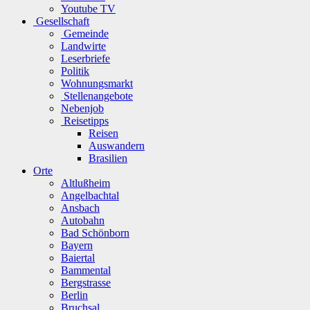
Youtube TV
Gesellschaft
Gemeinde
Landwirte
Leserbriefe
Politik
Wohnungsmarkt
Stellenangebote
Nebenjob
Reisetipps
Reisen
Auswandern
Brasilien
Orte
Altlußheim
Angelbachtal
Ansbach
Autobahn
Bad Schönborn
Bayern
Baiertal
Bammental
Bergstrasse
Berlin
Bruchsal