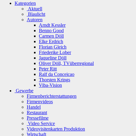
Kategorien
Aktuell
Blaulicht
Autoren
Arndt Kessler
Benno Good
Carmen Döll
Elke Erdrich
Florian Gleich
Friederike Lober
Jaqueline Döll
Oliver Döll, TVüberregional
Peter Ritt
Ralf da Conceicao
Thorsten Krings
Viba-Vision
Gewerbe
Firmenberichterstattungen
Firmenvideos
Handel
Restaurant
Pressefilme
Video Service
Videovisitenkarten Produktion
Wirtschaft