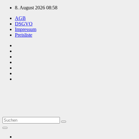
Zum
8. August 2026
08:58
Inhalt
AGB
springen
DSGVO
Impressum
Preisliste
TVüberregional
Onlinezeitung, PR - Videopoduktionen