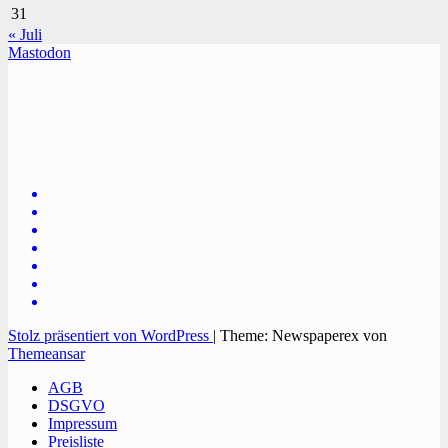
31
« Juli
Mastodon
TVüberregional
Onlinezeitung, PR - Videopoduktionen
Stolz präsentiert von WordPress
|
Theme: Newspaperex von
Themeansar
AGB
DSGVO
Impressum
Preisliste