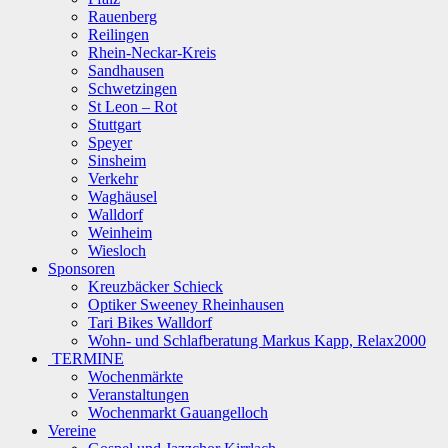
Rauenberg
Reilingen
Rhein-Neckar-Kreis
Sandhausen
Schwetzingen
St Leon – Rot
Stuttgart
Speyer
Sinsheim
Verkehr
Waghäusel
Walldorf
Weinheim
Wiesloch
Sponsoren
Kreuzbäcker Schieck
Optiker Sweeney Rheinhausen
Tari Bikes Walldorf
Wohn- und Schlafberatung Markus Kapp, Relax2000
TERMINE
Wochenmärkte
Veranstaltungen
Wochenmarkt Gauangelloch
Vereine