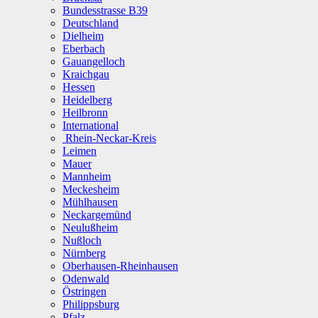
Bundesstrasse B39
Deutschland
Dielheim
Eberbach
Gauangelloch
Kraichgau
Hessen
Heidelberg
Heilbronn
International
Rhein-Neckar-Kreis
Leimen
Mauer
Mannheim
Meckesheim
Mühlhausen
Neckargemünd
Neulußheim
Nußloch
Nürnberg
Oberhausen-Rheinhausen
Odenwald
Östringen
Philippsburg
Pfalz