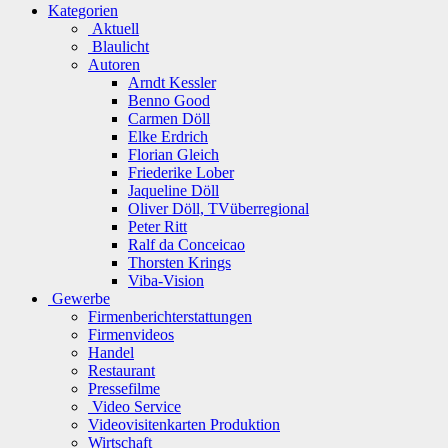
Kategorien
Aktuell
Blaulicht
Autoren
Arndt Kessler
Benno Good
Carmen Döll
Elke Erdrich
Florian Gleich
Friederike Lober
Jaqueline Döll
Oliver Döll, TVüberregional
Peter Ritt
Ralf da Conceicao
Thorsten Krings
Viba-Vision
Gewerbe
Firmenberichterstattungen
Firmenvideos
Handel
Restaurant
Pressefilme
Video Service
Videovisitenkarten Produktion
Wirtschaft