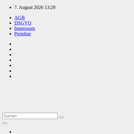
Zum
7. August 2026
13:29
Inhalt
AGB
springen
DSGVO
Impressum
Preisliste
TVüberregional
Onlinezeitung, PR - Videopoduktionen