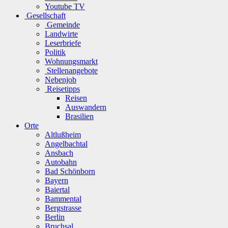
Youtube TV
Gesellschaft
Gemeinde
Landwirte
Leserbriefe
Politik
Wohnungsmarkt
Stellenangebote
Nebenjob
Reisetipps
Reisen
Auswandern
Brasilien
Orte
Altlußheim
Angelbachtal
Ansbach
Autobahn
Bad Schönborn
Bayern
Baiertal
Bammental
Bergstrasse
Berlin
Bruchsal