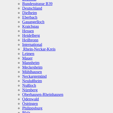
Bundesstrasse B39
Deutschland
Dielheim
Eberbach
Gauangelloch
Kraichgau
Hessen
Heidelberg
Heilbronn
International
Rhein-Neckar-Kreis
Leimen
Mauer
Mannheim
Meckesheim
Mühlhausen
Neckargemünd
Neulußheim
Nußloch
Nürnberg
Oberhausen-Rheinhausen
Odenwald
Östringen
Philippsburg
Pfalz