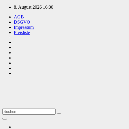
Zum
8. August 2026
16:30
Inhalt
AGB
springen
DSGVO
Impressum
Preisliste
TVüberregional
Onlinezeitung, PR - Videopoduktionen