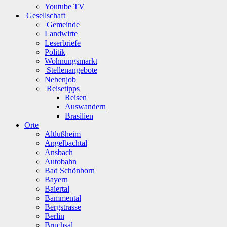
Youtube TV
Gesellschaft
Gemeinde
Landwirte
Leserbriefe
Politik
Wohnungsmarkt
Stellenangebote
Nebenjob
Reisetipps
Reisen
Auswandern
Brasilien
Orte
Altlußheim
Angelbachtal
Ansbach
Autobahn
Bad Schönborn
Bayern
Baiertal
Bammental
Bergstrasse
Berlin
Bruchsal