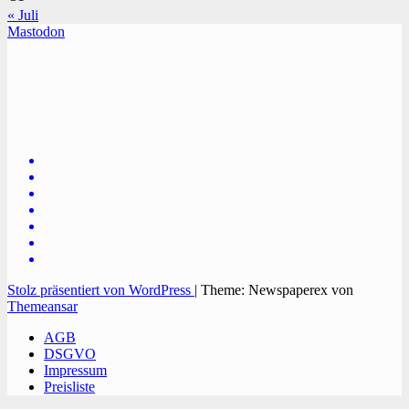
« Juli
Mastodon
TVüberregional
Onlinezeitung, PR - Videopoduktionen
Stolz präsentiert von WordPress
|
Theme: Newspaperex von
Themeansar
AGB
DSGVO
Impressum
Preisliste