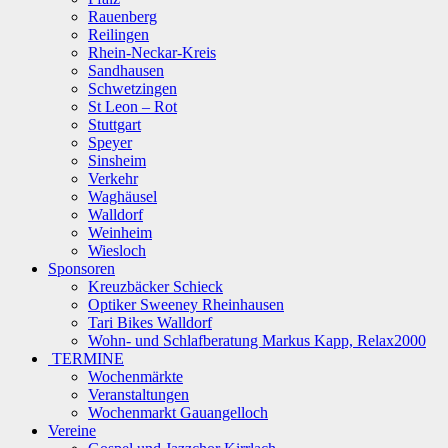
Rauenberg
Reilingen
Rhein-Neckar-Kreis
Sandhausen
Schwetzingen
St Leon – Rot
Stuttgart
Speyer
Sinsheim
Verkehr
Waghäusel
Walldorf
Weinheim
Wiesloch
Sponsoren
Kreuzbäcker Schieck
Optiker Sweeney Rheinhausen
Tari Bikes Walldorf
Wohn- und Schlafberatung Markus Kapp, Relax2000
TERMINE
Wochenmärkte
Veranstaltungen
Wochenmarkt Gauangelloch
Vereine