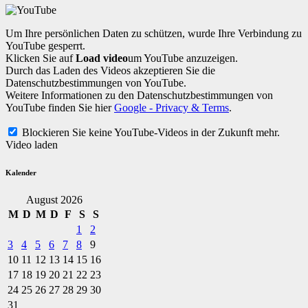
Um Ihre persönlichen Daten zu schützen, wurde Ihre Verbindung zu
YouTube gesperrt.
Klicken Sie auf
Load video
um YouTube anzuzeigen.
Durch das Laden des Videos akzeptieren Sie die
Datenschutzbestimmungen von YouTube.
Weitere Informationen zu den Datenschutzbestimmungen von
YouTube finden Sie hier
Google - Privacy & Terms
.
Blockieren Sie keine YouTube-Videos in der Zukunft mehr.
Video laden
Kalender
August 2026
M
D
M
D
F
S
S
1
2
3
4
5
6
7
8
9
10
11
12
13
14
15
16
17
18
19
20
21
22
23
24
25
26
27
28
29
30
31