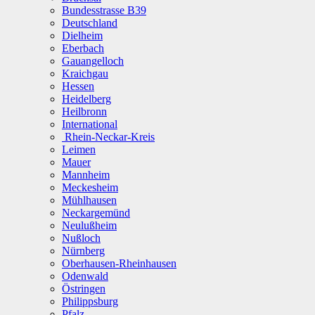
Bundesstrasse B39
Deutschland
Dielheim
Eberbach
Gauangelloch
Kraichgau
Hessen
Heidelberg
Heilbronn
International
Rhein-Neckar-Kreis
Leimen
Mauer
Mannheim
Meckesheim
Mühlhausen
Neckargemünd
Neulußheim
Nußloch
Nürnberg
Oberhausen-Rheinhausen
Odenwald
Östringen
Philippsburg
Pfalz