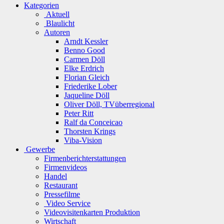
Kategorien
Aktuell
Blaulicht
Autoren
Arndt Kessler
Benno Good
Carmen Döll
Elke Erdrich
Florian Gleich
Friederike Lober
Jaqueline Döll
Oliver Döll, TVüberregional
Peter Ritt
Ralf da Conceicao
Thorsten Krings
Viba-Vision
Gewerbe
Firmenberichterstattungen
Firmenvideos
Handel
Restaurant
Pressefilme
Video Service
Videovisitenkarten Produktion
Wirtschaft