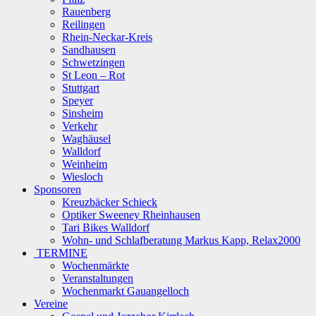
Rauenberg
Reilingen
Rhein-Neckar-Kreis
Sandhausen
Schwetzingen
St Leon – Rot
Stuttgart
Speyer
Sinsheim
Verkehr
Waghäusel
Walldorf
Weinheim
Wiesloch
Sponsoren
Kreuzbäcker Schieck
Optiker Sweeney Rheinhausen
Tari Bikes Walldorf
Wohn- und Schlafberatung Markus Kapp, Relax2000
TERMINE
Wochenmärkte
Veranstaltungen
Wochenmarkt Gauangelloch
Vereine