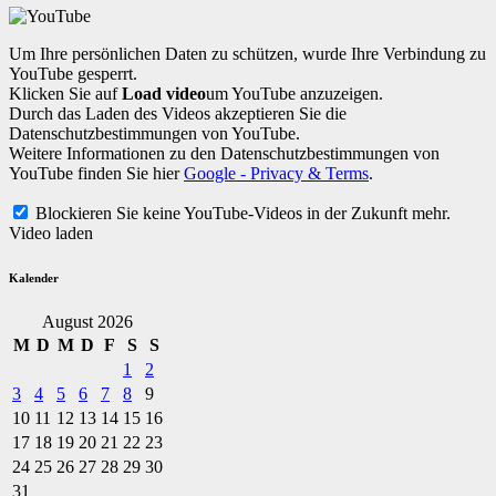
Um Ihre persönlichen Daten zu schützen, wurde Ihre Verbindung zu
YouTube gesperrt.
Klicken Sie auf
Load video
um YouTube anzuzeigen.
Durch das Laden des Videos akzeptieren Sie die
Datenschutzbestimmungen von YouTube.
Weitere Informationen zu den Datenschutzbestimmungen von
YouTube finden Sie hier
Google - Privacy & Terms
.
Blockieren Sie keine YouTube-Videos in der Zukunft mehr.
Video laden
Kalender
August 2026
M
D
M
D
F
S
S
1
2
3
4
5
6
7
8
9
10
11
12
13
14
15
16
17
18
19
20
21
22
23
24
25
26
27
28
29
30
31