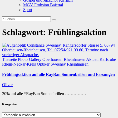
Gospel und Jazzchor Kirrlach
MGV Frohsinn Baiertal
Sport
Schlagwort:
Frühlingsaktion
Titelseite
Photo-Gallery
Oberhausen-Rheinhausen
Aktuell
Karlsruhe
Rhein-Neckar-Kreis
Optiker Sweeney Rheinhausen
Frühlingsaktion auf alle RayBan Sonnenbrillen und Fassungen
Oliver
20% auf alle *RayBan Sonnenbrillen ……………
Kategorien
Kategorien