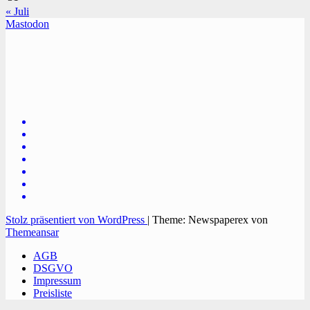
« Juli
Mastodon
TVüberregional
Onlinezeitung, PR - Videopoduktionen
Stolz präsentiert von WordPress
|
Theme: Newspaperex von
Themeansar
AGB
DSGVO
Impressum
Preisliste