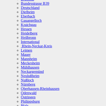
Bundesstrasse B39
Deutschland
Dielheim
Eberbach
Gauangelloch
Kraichgau
Hessen
Heidelberg
Heilbronn
International
Rhein-Neckar-Kreis
Leimen
Mauer
Mannheim
Meckesheim
Mühlhausen
Neckargemünd
Neulußheim
Nußloch
Nürnberg
Oberhausen-Rheinhausen
Odenwald
Östringen
Philippsburg
Pfalz