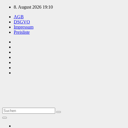
Zum
8. August 2026
19:10
Inhalt
AGB
springen
DSGVO
Impressum
Preisliste
TVüberregional
Onlinezeitung, PR - Videopoduktionen