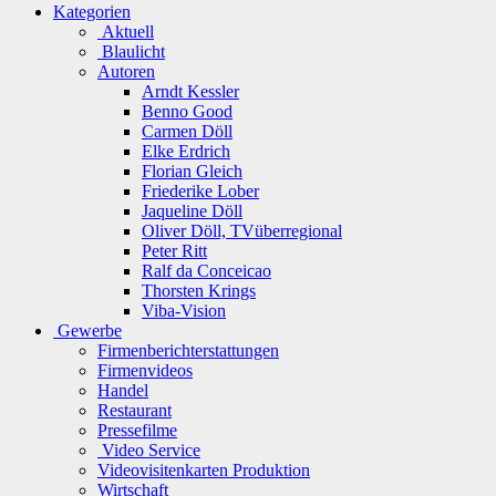
Kategorien
Aktuell
Blaulicht
Autoren
Arndt Kessler
Benno Good
Carmen Döll
Elke Erdrich
Florian Gleich
Friederike Lober
Jaqueline Döll
Oliver Döll, TVüberregional
Peter Ritt
Ralf da Conceicao
Thorsten Krings
Viba-Vision
Gewerbe
Firmenberichterstattungen
Firmenvideos
Handel
Restaurant
Pressefilme
Video Service
Videovisitenkarten Produktion
Wirtschaft