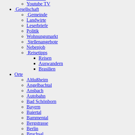
Youtube TV
Gesellschaft
Gemeinde
Landwirte
Leserbriefe
Politik
Wohnungsmarkt
Stellenangebote
Nebenjob
Reisetipps
Reisen
Auswandern
Brasilien
Orte
Altlußheim
Angelbachtal
Ansbach
Autobahn
Bad Schönborn
Bayern
Baiertal
Bammental
Bergstrasse
Berlin
Bruchsal