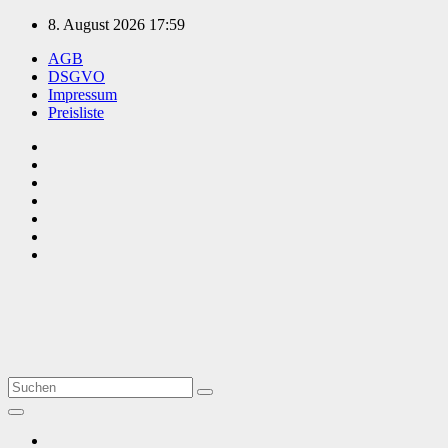
Zum
8. August 2026
17:59
Inhalt
AGB
springen
DSGVO
Impressum
Preisliste
TVüberregional
Onlinezeitung, PR - Videopoduktionen