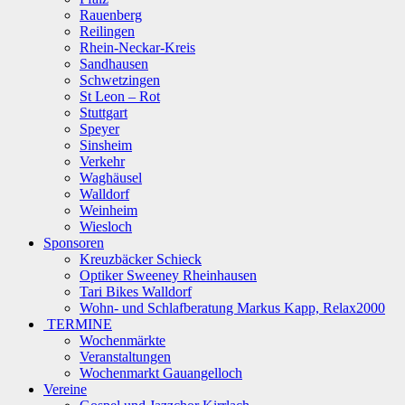
Rauenberg
Reilingen
Rhein-Neckar-Kreis
Sandhausen
Schwetzingen
St Leon – Rot
Stuttgart
Speyer
Sinsheim
Verkehr
Waghäusel
Walldorf
Weinheim
Wiesloch
Sponsoren
Kreuzbäcker Schieck
Optiker Sweeney Rheinhausen
Tari Bikes Walldorf
Wohn- und Schlafberatung Markus Kapp, Relax2000
TERMINE
Wochenmärkte
Veranstaltungen
Wochenmarkt Gauangelloch
Vereine