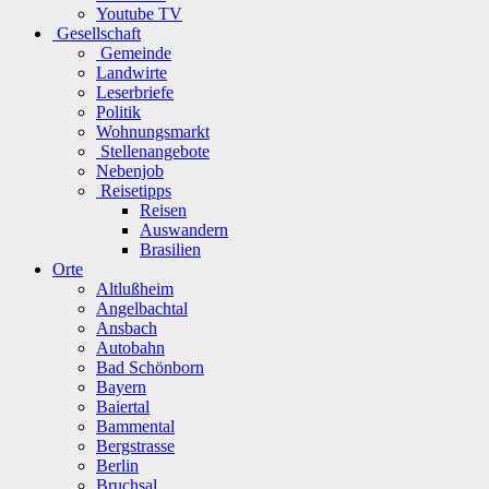
Youtube TV
Gesellschaft
Gemeinde
Landwirte
Leserbriefe
Politik
Wohnungsmarkt
Stellenangebote
Nebenjob
Reisetipps
Reisen
Auswandern
Brasilien
Orte
Altlußheim
Angelbachtal
Ansbach
Autobahn
Bad Schönborn
Bayern
Baiertal
Bammental
Bergstrasse
Berlin
Bruchsal