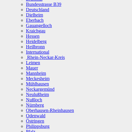
Bundesstrasse B39
Deutschland
Dielheim
Eberbach
Gauangelloch
Kraichgau
Hessen
Heidelberg
Heilbronn
International
Rhein-Neckar-Kreis
Leimen
Mauer
Mannheim
Meckesheim
Mühlhausen
Neckargemünd
Neulußheim
Nußloch
Nürnberg
Oberhausen-Rheinhausen
Odenwald
Östringen
Philippsburg
Pfalz