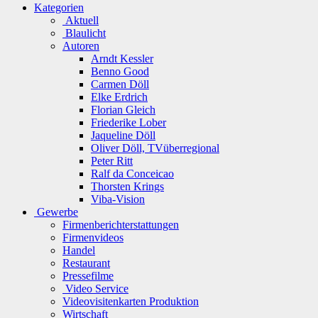
Kategorien
Aktuell
Blaulicht
Autoren
Arndt Kessler
Benno Good
Carmen Döll
Elke Erdrich
Florian Gleich
Friederike Lober
Jaqueline Döll
Oliver Döll, TVüberregional
Peter Ritt
Ralf da Conceicao
Thorsten Krings
Viba-Vision
Gewerbe
Firmenberichterstattungen
Firmenvideos
Handel
Restaurant
Pressefilme
Video Service
Videovisitenkarten Produktion
Wirtschaft