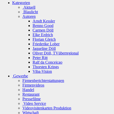
Kategorien
Aktuell
Blaulicht
Autoren
Arndt Kessler
Benno Good
Carmen Döll
Elke Erdrich
Florian Gleich
Friederike Lober
Jaqueline Döll
Oliver Döll, TVüberregional
Peter Ritt
Ralf da Conceicao
Thorsten Krings
Viba-Vision
Gewerbe
Firmenberichterstattungen
Firmenvideos
Handel
Restaurant
Pressefilme
Video Service
Videovisitenkarten Produktion
Wirtschaft