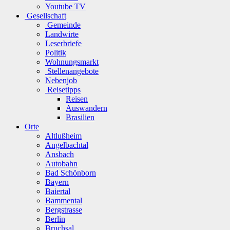
Youtube TV
Gesellschaft
Gemeinde
Landwirte
Leserbriefe
Politik
Wohnungsmarkt
Stellenangebote
Nebenjob
Reisetipps
Reisen
Auswandern
Brasilien
Orte
Altlußheim
Angelbachtal
Ansbach
Autobahn
Bad Schönborn
Bayern
Baiertal
Bammental
Bergstrasse
Berlin
Bruchsal