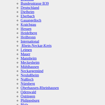
Bundesstrasse B39
Deutschland
Dielheim
Eberbach
Gauangelloch
Kraichgau
Hessen
Heidelberg
Heilbronn
International
Rhein-Neckar-Kreis
Leimen
Mauer
Mannheim
Meckesheim
Mühlhausen
Neckargemünd
Neulußheim
Nußloch
Nürnberg
Oberhausen-Rheinhausen
Odenwald
Östringen
Philippsburg
Pfalz