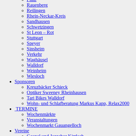
Rauenberg
Reilingen
Rhein-Neckar-Kreis
Sandhausen
Schwetzingen
St Leon – Rot
Stuttgart
Speyer
Sinsheim
Verkehr
Waghäusel
Walldorf
Weinheim
Wiesloch
Sponsoren
Kreuzbäcker Schieck
Optiker Sweeney Rheinhausen
Tari Bikes Walldorf
Wohn- und Schlafberatung Markus Kapp, Relax2000
TERMINE
Wochenmärkte
Veranstaltungen
Wochenmarkt Gauangelloch
Vereine