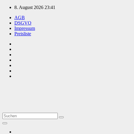
Zum
8. August 2026
23:41
Inhalt
AGB
springen
DSGVO
Impressum
Preisliste
TVüberregional
Onlinezeitung, PR - Videopoduktionen