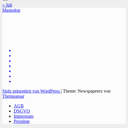
« Juli
Mastodon
TVüberregional
Onlinezeitung, PR - Videopoduktionen
Stolz präsentiert von WordPress
|
Theme: Newspaperex von
Themeansar
AGB
DSGVO
Impressum
Preisliste