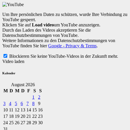
Um Ihre persönlichen Daten zu schützen, wurde Ihre Verbindung zu
YouTube gesperrt.
Klicken Sie auf
Load video
um YouTube anzuzeigen.
Durch das Laden des Videos akzeptieren Sie die
Datenschutzbestimmungen von YouTube.
Weitere Informationen zu den Datenschutzbestimmungen von
YouTube finden Sie hier
Google - Privacy & Terms
.
Blockieren Sie keine YouTube-Videos in der Zukunft mehr.
Video laden
Kalender
August 2026
M
D
M
D
F
S
S
1
2
3
4
5
6
7
8
9
10
11
12
13
14
15
16
17
18
19
20
21
22
23
24
25
26
27
28
29
30
31