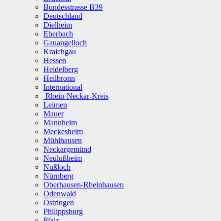
Bundesstrasse B39
Deutschland
Dielheim
Eberbach
Gauangelloch
Kraichgau
Hessen
Heidelberg
Heilbronn
International
Rhein-Neckar-Kreis
Leimen
Mauer
Mannheim
Meckesheim
Mühlhausen
Neckargemünd
Neulußheim
Nußloch
Nürnberg
Oberhausen-Rheinhausen
Odenwald
Östringen
Philippsburg
Pfalz