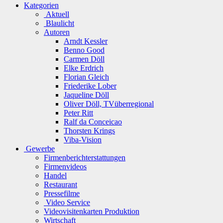
Kategorien
Aktuell
Blaulicht
Autoren
Arndt Kessler
Benno Good
Carmen Döll
Elke Erdrich
Florian Gleich
Friederike Lober
Jaqueline Döll
Oliver Döll, TVüberregional
Peter Ritt
Ralf da Conceicao
Thorsten Krings
Viba-Vision
Gewerbe
Firmenberichterstattungen
Firmenvideos
Handel
Restaurant
Pressefilme
Video Service
Videovisitenkarten Produktion
Wirtschaft