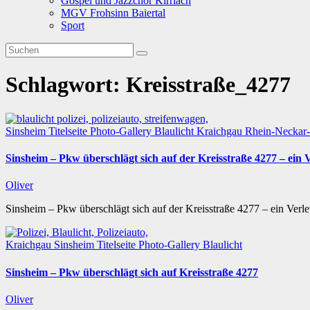
Gospel und Jazzchor Kirrlach
MGV Frohsinn Baiertal
Sport
Schlagwort:
Kreisstraße_4277
Sinsheim
Titelseite
Photo-Gallery
Blaulicht
Kraichgau
Rhein-Neckar-
Sinsheim – Pkw überschlägt sich auf der Kreisstraße 4277 – ein V
Oliver
Sinsheim – Pkw überschlägt sich auf der Kreisstraße 4277 – ein Verl
Kraichgau
Sinsheim
Titelseite
Photo-Gallery
Blaulicht
Sinsheim – Pkw überschlägt sich auf Kreisstraße 4277
Oliver