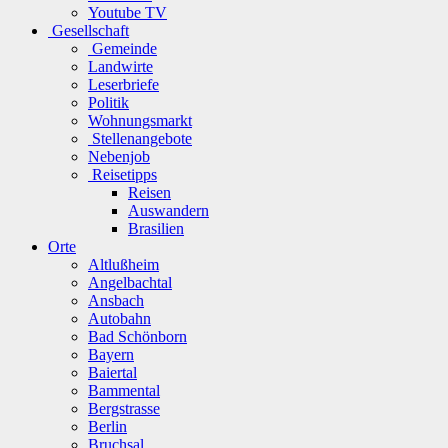
Youtube TV
Gesellschaft
Gemeinde
Landwirte
Leserbriefe
Politik
Wohnungsmarkt
Stellenangebote
Nebenjob
Reisetipps
Reisen
Auswandern
Brasilien
Orte
Altlußheim
Angelbachtal
Ansbach
Autobahn
Bad Schönborn
Bayern
Baiertal
Bammental
Bergstrasse
Berlin
Bruchsal