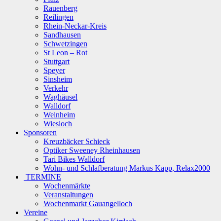
Rauenberg
Reilingen
Rhein-Neckar-Kreis
Sandhausen
Schwetzingen
St Leon – Rot
Stuttgart
Speyer
Sinsheim
Verkehr
Waghäusel
Walldorf
Weinheim
Wiesloch
Sponsoren
Kreuzbäcker Schieck
Optiker Sweeney Rheinhausen
Tari Bikes Walldorf
Wohn- und Schlafberatung Markus Kapp, Relax2000
TERMINE
Wochenmärkte
Veranstaltungen
Wochenmarkt Gauangelloch
Vereine