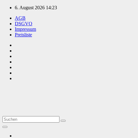
Zum
6. August 2026
14:23
Inhalt
AGB
springen
DSGVO
Impressum
Preisliste
TVüberregional
Onlinezeitung, PR - Videopoduktionen