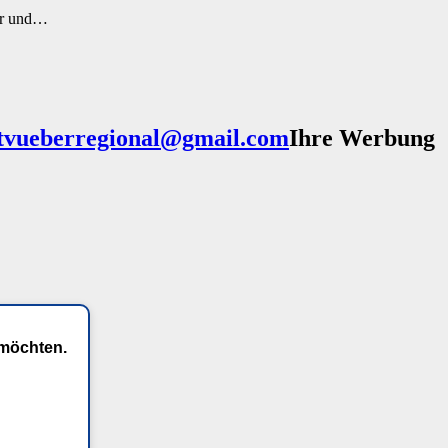
ler und…
Ihre Werbung
 möchten.