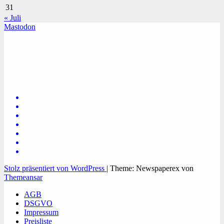
31
« Juli
Mastodon
TVüberregional
Onlinezeitung, PR - Videopoduktionen
Stolz präsentiert von WordPress
|
Theme: Newspaperex von
Themeansar
AGB
DSGVO
Impressum
Preisliste