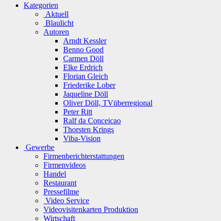
Kategorien
Aktuell
Blaulicht
Autoren
Arndt Kessler
Benno Good
Carmen Döll
Elke Erdrich
Florian Gleich
Friederike Lober
Jaqueline Döll
Oliver Döll, TVüberregional
Peter Ritt
Ralf da Conceicao
Thorsten Krings
Viba-Vision
Gewerbe
Firmenberichterstattungen
Firmenvideos
Handel
Restaurant
Pressefilme
Video Service
Videovisitenkarten Produktion
Wirtschaft