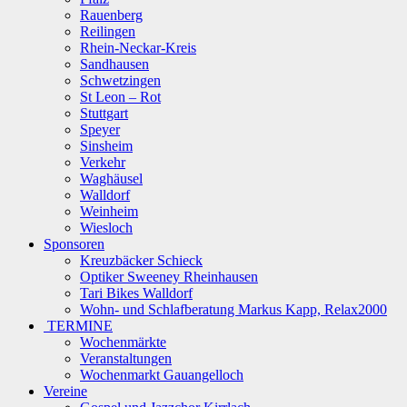
Rauenberg
Reilingen
Rhein-Neckar-Kreis
Sandhausen
Schwetzingen
St Leon – Rot
Stuttgart
Speyer
Sinsheim
Verkehr
Waghäusel
Walldorf
Weinheim
Wiesloch
Sponsoren
Kreuzbäcker Schieck
Optiker Sweeney Rheinhausen
Tari Bikes Walldorf
Wohn- und Schlafberatung Markus Kapp, Relax2000
TERMINE
Wochenmärkte
Veranstaltungen
Wochenmarkt Gauangelloch
Vereine