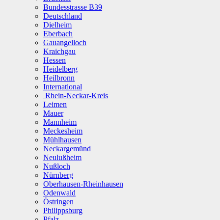
Bundesstrasse B39
Deutschland
Dielheim
Eberbach
Gauangelloch
Kraichgau
Hessen
Heidelberg
Heilbronn
International
Rhein-Neckar-Kreis
Leimen
Mauer
Mannheim
Meckesheim
Mühlhausen
Neckargemünd
Neulußheim
Nußloch
Nürnberg
Oberhausen-Rheinhausen
Odenwald
Östringen
Philippsburg
Pfalz