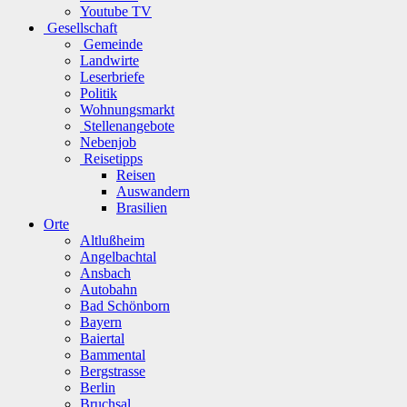
Youtube TV
Gesellschaft
Gemeinde
Landwirte
Leserbriefe
Politik
Wohnungsmarkt
Stellenangebote
Nebenjob
Reisetipps
Reisen
Auswandern
Brasilien
Orte
Altlußheim
Angelbachtal
Ansbach
Autobahn
Bad Schönborn
Bayern
Baiertal
Bammental
Bergstrasse
Berlin
Bruchsal