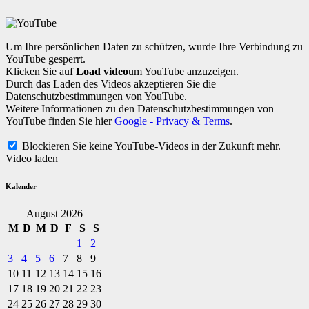
Um Ihre persönlichen Daten zu schützen, wurde Ihre Verbindung zu
YouTube gesperrt.
Klicken Sie auf
Load video
um YouTube anzuzeigen.
Durch das Laden des Videos akzeptieren Sie die
Datenschutzbestimmungen von YouTube.
Weitere Informationen zu den Datenschutzbestimmungen von
YouTube finden Sie hier
Google - Privacy & Terms
.
Blockieren Sie keine YouTube-Videos in der Zukunft mehr.
Video laden
Kalender
August 2026
M
D
M
D
F
S
S
1
2
3
4
5
6
7
8
9
10
11
12
13
14
15
16
17
18
19
20
21
22
23
24
25
26
27
28
29
30