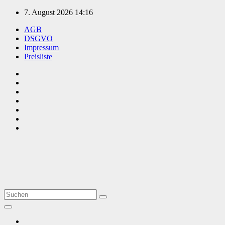
Zum
7. August 2026
14:16
Inhalt
AGB
springen
DSGVO
Impressum
Preisliste
TVüberregional
Onlinezeitung, PR - Videopoduktionen