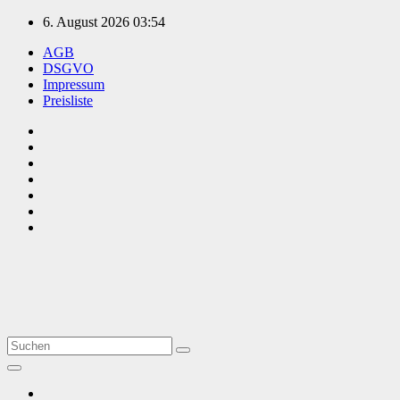
Zum
6. August 2026
03:54
Inhalt
AGB
springen
DSGVO
Impressum
Preisliste
TVüberregional
Onlinezeitung, PR - Videopoduktionen