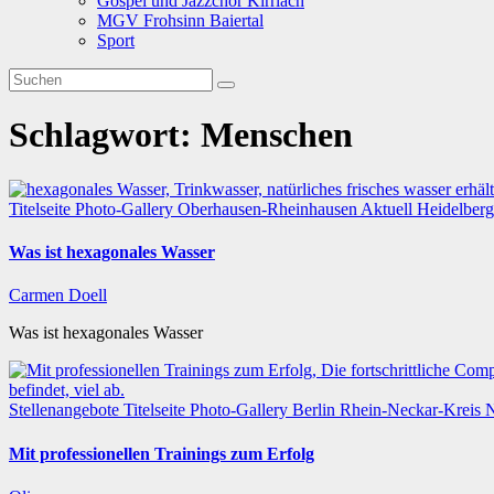
Gospel und Jazzchor Kirrlach
MGV Frohsinn Baiertal
Sport
Schlagwort:
Menschen
Titelseite
Photo-Gallery
Oberhausen-Rheinhausen
Aktuell
Heidelber
Was ist hexagonales Wasser
Carmen Doell
Was ist hexagonales Wasser
Stellenangebote
Titelseite
Photo-Gallery
Berlin
Rhein-Neckar-Kreis
N
Mit professionellen Trainings zum Erfolg