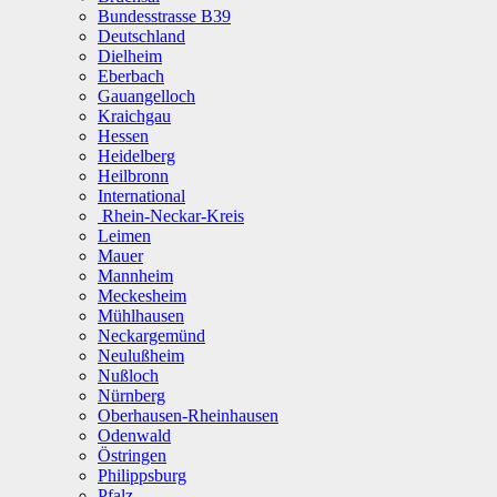
Bundesstrasse B39
Deutschland
Dielheim
Eberbach
Gauangelloch
Kraichgau
Hessen
Heidelberg
Heilbronn
International
Rhein-Neckar-Kreis
Leimen
Mauer
Mannheim
Meckesheim
Mühlhausen
Neckargemünd
Neulußheim
Nußloch
Nürnberg
Oberhausen-Rheinhausen
Odenwald
Östringen
Philippsburg
Pfalz