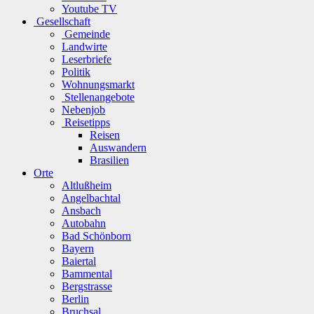
Youtube TV
Gesellschaft
Gemeinde
Landwirte
Leserbriefe
Politik
Wohnungsmarkt
Stellenangebote
Nebenjob
Reisetipps
Reisen
Auswandern
Brasilien
Orte
Altlußheim
Angelbachtal
Ansbach
Autobahn
Bad Schönborn
Bayern
Baiertal
Bammental
Bergstrasse
Berlin
Bruchsal