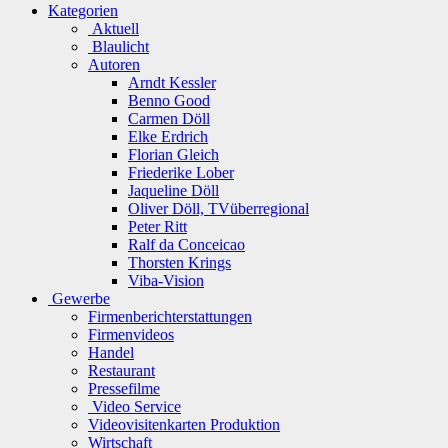
Kategorien
Aktuell
Blaulicht
Autoren
Arndt Kessler
Benno Good
Carmen Döll
Elke Erdrich
Florian Gleich
Friederike Lober
Jaqueline Döll
Oliver Döll, TVüberregional
Peter Ritt
Ralf da Conceicao
Thorsten Krings
Viba-Vision
Gewerbe
Firmenberichterstattungen
Firmenvideos
Handel
Restaurant
Pressefilme
Video Service
Videovisitenkarten Produktion
Wirtschaft