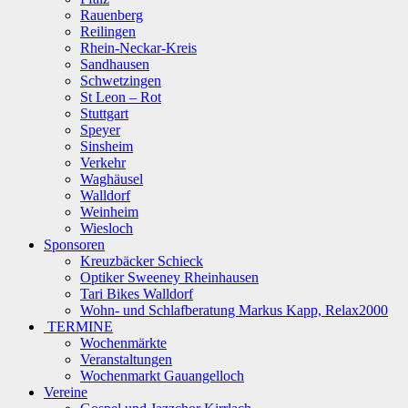
Rauenberg
Reilingen
Rhein-Neckar-Kreis
Sandhausen
Schwetzingen
St Leon – Rot
Stuttgart
Speyer
Sinsheim
Verkehr
Waghäusel
Walldorf
Weinheim
Wiesloch
Sponsoren
Kreuzbäcker Schieck
Optiker Sweeney Rheinhausen
Tari Bikes Walldorf
Wohn- und Schlafberatung Markus Kapp, Relax2000
TERMINE
Wochenmärkte
Veranstaltungen
Wochenmarkt Gauangelloch
Vereine