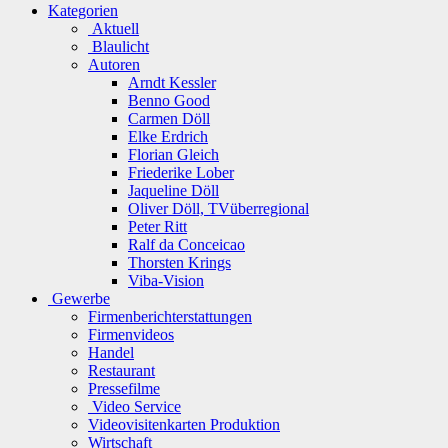
Kategorien
Aktuell
Blaulicht
Autoren
Arndt Kessler
Benno Good
Carmen Döll
Elke Erdrich
Florian Gleich
Friederike Lober
Jaqueline Döll
Oliver Döll, TVüberregional
Peter Ritt
Ralf da Conceicao
Thorsten Krings
Viba-Vision
Gewerbe
Firmenberichterstattungen
Firmenvideos
Handel
Restaurant
Pressefilme
Video Service
Videovisitenkarten Produktion
Wirtschaft