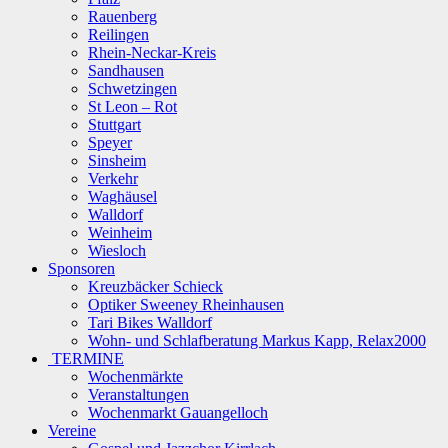
Rauenberg
Reilingen
Rhein-Neckar-Kreis
Sandhausen
Schwetzingen
St Leon – Rot
Stuttgart
Speyer
Sinsheim
Verkehr
Waghäusel
Walldorf
Weinheim
Wiesloch
Sponsoren
Kreuzbäcker Schieck
Optiker Sweeney Rheinhausen
Tari Bikes Walldorf
Wohn- und Schlafberatung Markus Kapp, Relax2000
TERMINE
Wochenmärkte
Veranstaltungen
Wochenmarkt Gauangelloch
Vereine