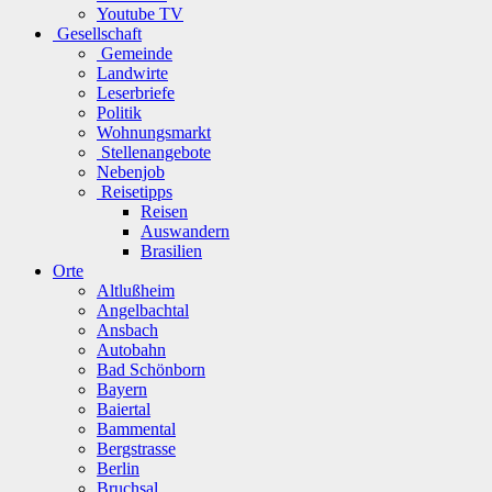
Youtube TV
Gesellschaft
Gemeinde
Landwirte
Leserbriefe
Politik
Wohnungsmarkt
Stellenangebote
Nebenjob
Reisetipps
Reisen
Auswandern
Brasilien
Orte
Altlußheim
Angelbachtal
Ansbach
Autobahn
Bad Schönborn
Bayern
Baiertal
Bammental
Bergstrasse
Berlin
Bruchsal