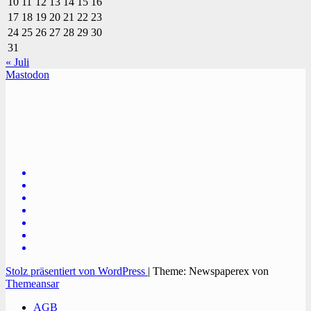
10
11
12
13
14
15
16
17
18
19
20
21
22
23
24
25
26
27
28
29
30
31
« Juli
Mastodon
TVüberregional
Onlinezeitung, PR - Videopoduktionen
Stolz präsentiert von WordPress
|
Theme: Newspaperex von
Themeansar
AGB