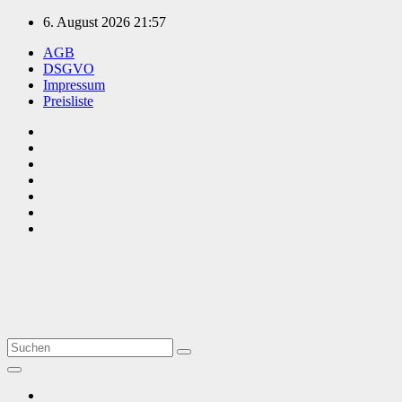
Zum
6. August 2026
21:57
Inhalt
AGB
springen
DSGVO
Impressum
Preisliste
TVüberregional
Onlinezeitung, PR - Videopoduktionen