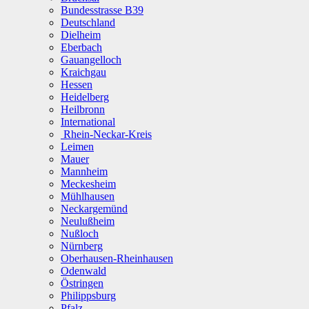
Bundesstrasse B39
Deutschland
Dielheim
Eberbach
Gauangelloch
Kraichgau
Hessen
Heidelberg
Heilbronn
International
Rhein-Neckar-Kreis
Leimen
Mauer
Mannheim
Meckesheim
Mühlhausen
Neckargemünd
Neulußheim
Nußloch
Nürnberg
Oberhausen-Rheinhausen
Odenwald
Östringen
Philippsburg
Pfalz