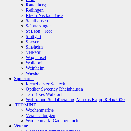
Rauenberg
Reilingen
Rhein-Neckar-Kreis
Sandhausen
Schwetzingen
St Leon – Rot
Stuttgart
Speyer
Sinsheim
Verkehr
Waghäusel
Walldorf
Weinheim
Wiesloch
Sponsoren
Kreuzbäcker Schieck
Optiker Sweeney Rheinhausen
Tari Bikes Walldorf
Wohn- und Schlafberatung Markus Kapp, Relax2000
TERMINE
Wochenmärkte
Veranstaltungen
Wochenmarkt Gauangelloch
Vereine