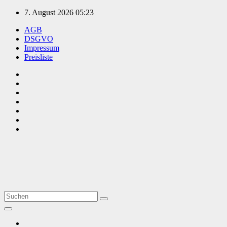
Zum
7. August 2026
05:23
Inhalt
AGB
springen
DSGVO
Impressum
Preisliste
TVüberregional
Onlinezeitung, PR - Videopoduktionen