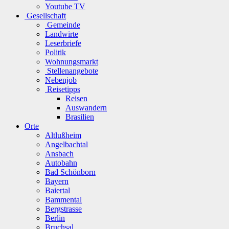
Youtube TV
Gesellschaft
Gemeinde
Landwirte
Leserbriefe
Politik
Wohnungsmarkt
Stellenangebote
Nebenjob
Reisetipps
Reisen
Auswandern
Brasilien
Orte
Altlußheim
Angelbachtal
Ansbach
Autobahn
Bad Schönborn
Bayern
Baiertal
Bammental
Bergstrasse
Berlin
Bruchsal