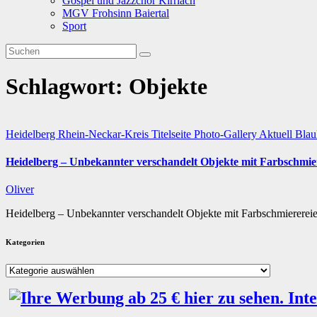
Gospel und Jazzchor Kirrlach
MGV Frohsinn Baiertal
Sport
Schlagwort:
Objekte
Heidelberg
Rhein-Neckar-Kreis
Titelseite
Photo-Gallery
Aktuell
Blau
Heidelberg – Unbekannter verschandelt Objekte mit Farbschmie
Oliver
Heidelberg – Unbekannter verschandelt Objekte mit Farbschmiererei
Kategorien
Kategorien