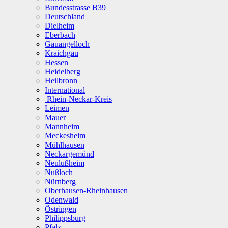
Bundesstrasse B39
Deutschland
Dielheim
Eberbach
Gauangelloch
Kraichgau
Hessen
Heidelberg
Heilbronn
International
Rhein-Neckar-Kreis
Leimen
Mauer
Mannheim
Meckesheim
Mühlhausen
Neckargemünd
Neulußheim
Nußloch
Nürnberg
Oberhausen-Rheinhausen
Odenwald
Östringen
Philippsburg
Pfalz