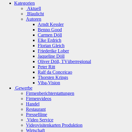
Kategorien
Aktuell
Blaulicht
Autoren
Arndt Kessler
Benno Good
Carmen Döll
Elke Erdrich
Florian Gleich
Friederike Lober
Jaqueline Döll
Oliver Döll, TVüberregional
Peter Ritt
Ralf da Conceicao
Thorsten Krings
Viba-Vision
Gewerbe
Firmenberichterstattungen
Firmenvideos
Handel
Restaurant
Pressefilme
Video Service
Videovisitenkarten Produktion
Wirtschaft